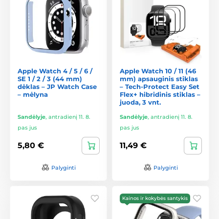
Apple Watch 4 / 5 / 6 /
Apple Watch 10 / 11 (46
SE 1 / 2 / 3 (44 mm)
mm) apsauginis stiklas
dėklas – JP Watch Case
– Tech-Protect Easy Set
– mėlyna
Flex+ hibridinis stiklas –
juoda, 3 vnt.
Sandėlyje
,
antradienį 11. 8.
Sandėlyje
,
antradienį 11. 8.
pas jus
pas jus
5,80 €
11,49 €
Palyginti
Palyginti
Kainos ir kokybės santykis