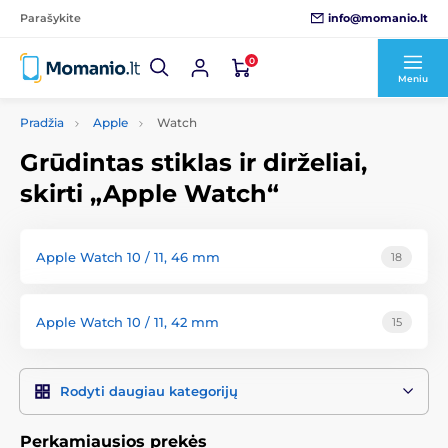
info@momanio.lt
Parašykite
0
Meniu
Pradžia
Apple
Watch
Grūdintas stiklas ir dirželiai,
skirti „Apple Watch“
Apple Watch 10 / 11, 46 mm
18
Apple Watch 10 / 11, 42 mm
15
Rodyti daugiau kategorijų
Perkamiausios prekės