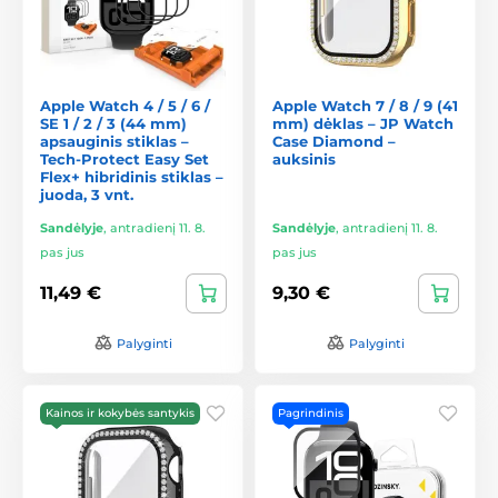
Apple Watch 4 / 5 / 6 /
Apple Watch 7 / 8 / 9 (41
SE 1 / 2 / 3 (44 mm)
mm) dėklas – JP Watch
apsauginis stiklas –
Case Diamond –
Tech-Protect Easy Set
auksinis
Flex+ hibridinis stiklas –
juoda, 3 vnt.
Sandėlyje
,
antradienį 11. 8.
Sandėlyje
,
antradienį 11. 8.
pas jus
pas jus
11,49 €
9,30 €
Palyginti
Palyginti
Kainos ir kokybės santykis
Pagrindinis