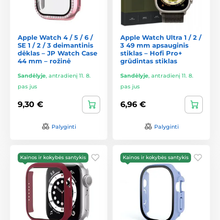
Apple Watch 4 / 5 / 6 /
Apple Watch Ultra 1 / 2 /
SE 1 / 2 / 3 deimantinis
3 49 mm apsauginis
dėklas – JP Watch Case
stiklas – Hofi Pro+
44 mm – rožinė
grūdintas stiklas
Sandėlyje
,
antradienį 11. 8.
Sandėlyje
,
antradienį 11. 8.
pas jus
pas jus
9,30 €
6,96 €
Palyginti
Palyginti
Kainos ir kokybės santykis
Kainos ir kokybės santykis