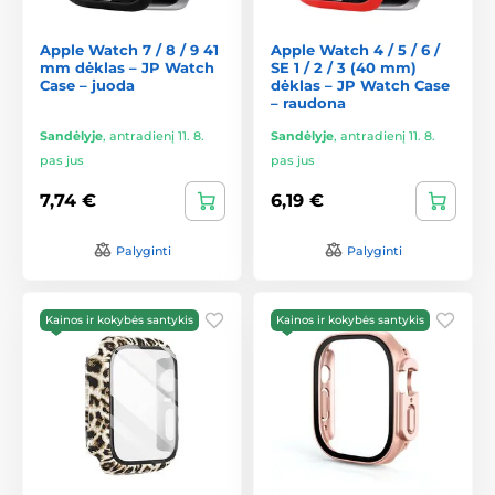
Apple Watch 7 / 8 / 9 41
Apple Watch 4 / 5 / 6 /
mm dėklas – JP Watch
SE 1 / 2 / 3 (40 mm)
Case – juoda
dėklas – JP Watch Case
– raudona
Sandėlyje
,
antradienį 11. 8.
Sandėlyje
,
antradienį 11. 8.
pas jus
pas jus
7,74 €
6,19 €
Palyginti
Palyginti
Kainos ir kokybės santykis
Kainos ir kokybės santykis