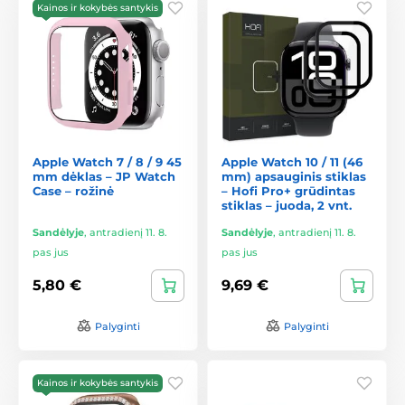
Kainos ir kokybės santykis
Apple Watch 7 / 8 / 9 45
Apple Watch 10 / 11 (46
mm dėklas – JP Watch
mm) apsauginis stiklas
Case – rožinė
– Hofi Pro+ grūdintas
stiklas – juoda, 2 vnt.
Sandėlyje
,
antradienį 11. 8.
Sandėlyje
,
antradienį 11. 8.
pas jus
pas jus
5,80 €
9,69 €
Palyginti
Palyginti
Kainos ir kokybės santykis