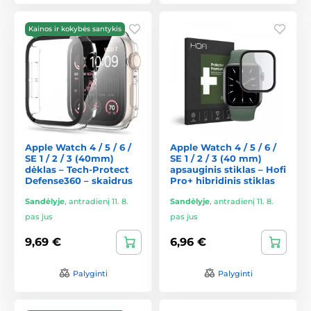
Kainos ir kokybės santykis
Apple Watch 4 / 5 / 6 /
Apple Watch 4 / 5 / 6 /
SE 1 / 2 / 3 (40mm)
SE 1 / 2 / 3 (40 mm)
dėklas – Tech-Protect
apsauginis stiklas – Hofi
Defense360 – skaidrus
Pro+ hibridinis stiklas
Sandėlyje
,
antradienį 11. 8.
Sandėlyje
,
antradienį 11. 8.
pas jus
pas jus
9,69 €
6,96 €
Palyginti
Palyginti