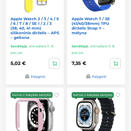
Apple Watch 2 / 3 / 4 / 5
Apple Watch 7 / SE
/ 6 / 7 / 8 / SE 1 / 2 / 3
(41/40/38mm) TPU
(38, 40, 41 mm)
dirželis Strap Y –
silikoninis dirželis – APS
mėlyna
– geltona
Sandėlyje
,
antradienį 11. 8.
Sandėlyje
,
antradienį 11. 8.
pas jus
pas jus
5,02 €
7,35 €
Palyginti
Palyginti
Kainos ir kokybės santykis
Kainos ir kokybės santykis