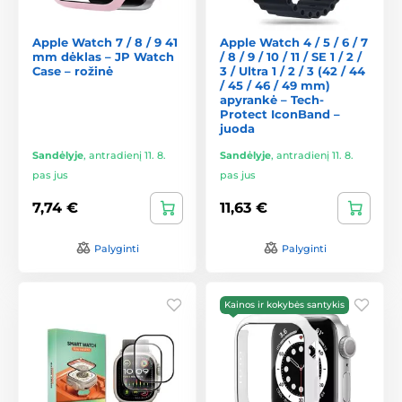
Apple Watch 7 / 8 / 9 41
Apple Watch 4 / 5 / 6 / 7
mm dėklas – JP Watch
/ 8 / 9 / 10 / 11 / SE 1 / 2 /
Case – rožinė
3 / Ultra 1 / 2 / 3 (42 / 44
/ 45 / 46 / 49 mm)
apyrankė – Tech-
Protect IconBand –
juoda
Sandėlyje
,
antradienį 11. 8.
Sandėlyje
,
antradienį 11. 8.
pas jus
pas jus
7,74 €
11,63 €
Palyginti
Palyginti
Kainos ir kokybės santykis