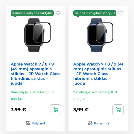
Kainos ir kokybės santykis
Kainos ir kokybės santykis
Apple Watch 7 / 8 / 9
Apple Watch 7 / 8 / 9 (41
(45 mm) apsauginis
mm) apsauginis stiklas
stiklas – JP Watch Glass
– JP Watch Glass
hibridinis stiklas –
hibridinis stiklas –
juoda
juoda
Sandėlyje
,
antradienį 11. 8.
Sandėlyje
,
antradienį 11. 8.
pas jus
pas jus
3,99 €
3,99 €
Palyginti
Palyginti