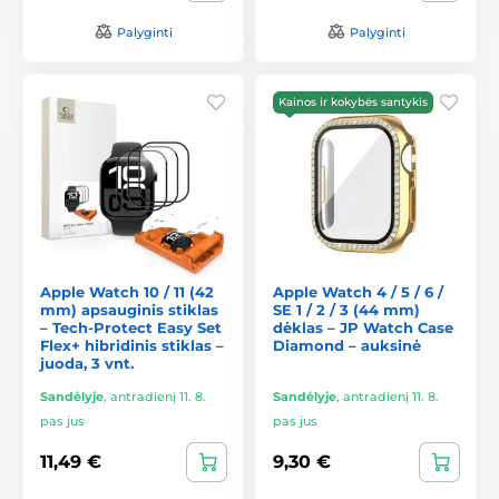
Palyginti
Palyginti
Kainos ir kokybės santykis
Apple Watch 10 / 11 (42
Apple Watch 4 / 5 / 6 /
mm) apsauginis stiklas
SE 1 / 2 / 3 (44 mm)
– Tech-Protect Easy Set
dėklas – JP Watch Case
Flex+ hibridinis stiklas –
Diamond – auksinė
juoda, 3 vnt.
Sandėlyje
,
antradienį 11. 8.
Sandėlyje
,
antradienį 11. 8.
pas jus
pas jus
11,49 €
9,30 €