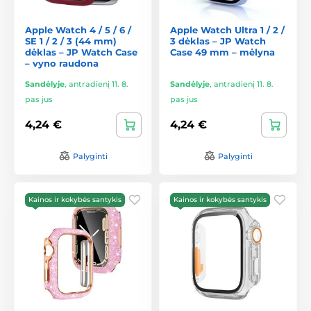
Apple Watch 4 / 5 / 6 /
Apple Watch Ultra 1 / 2 /
SE 1 / 2 / 3 (44 mm)
3 dėklas – JP Watch
dėklas – JP Watch Case
Case 49 mm – mėlyna
– vyno raudona
Sandėlyje
,
antradienį 11. 8.
Sandėlyje
,
antradienį 11. 8.
pas jus
pas jus
4,24 €
4,24 €
Palyginti
Palyginti
Kainos ir kokybės santykis
Kainos ir kokybės santykis