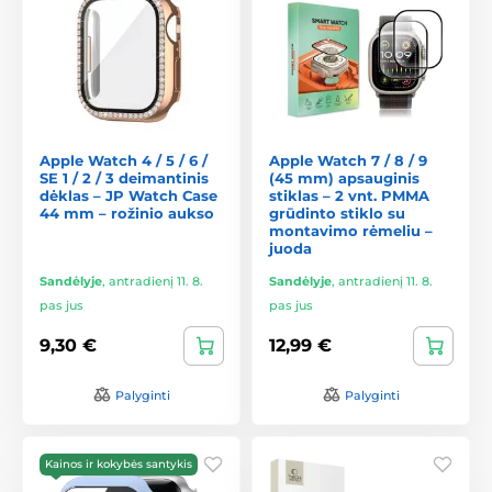
Apple Watch 4 / 5 / 6 /
Apple Watch 7 / 8 / 9
SE 1 / 2 / 3 deimantinis
(45 mm) apsauginis
dėklas – JP Watch Case
stiklas – 2 vnt. PMMA
44 mm – rožinio aukso
grūdinto stiklo su
montavimo rėmeliu –
juoda
Sandėlyje
,
antradienį 11. 8.
Sandėlyje
,
antradienį 11. 8.
pas jus
pas jus
9,30 €
12,99 €
Palyginti
Palyginti
Kainos ir kokybės santykis