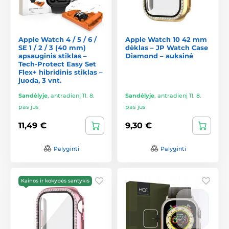
Apple Watch 4 / 5 / 6 /
Apple Watch 10 42 mm
SE 1 / 2 / 3 (40 mm)
dėklas – JP Watch Case
apsauginis stiklas –
Diamond – auksinė
Tech-Protect Easy Set
Flex+ hibridinis stiklas –
juoda, 3 vnt.
Sandėlyje
,
antradienį 11. 8.
Sandėlyje
,
antradienį 11. 8.
pas jus
pas jus
11,49 €
9,30 €
Palyginti
Palyginti
Kainos ir kokybės santykis