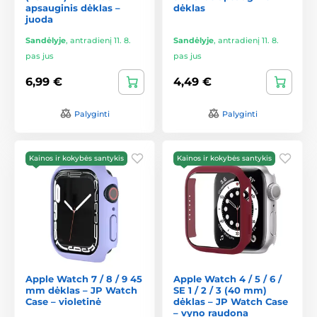
apsauginis dėklas –
dėklas
juoda
Sandėlyje
,
antradienį 11. 8.
Sandėlyje
,
antradienį 11. 8.
pas jus
pas jus
6,99 €
4,49 €
Palyginti
Palyginti
Kainos ir kokybės santykis
Kainos ir kokybės santykis
Apple Watch 7 / 8 / 9 45
Apple Watch 4 / 5 / 6 /
mm dėklas – JP Watch
SE 1 / 2 / 3 (40 mm)
Case – violetinė
dėklas – JP Watch Case
– vyno raudona