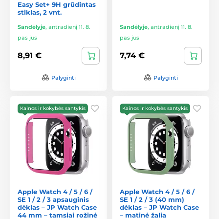
Easy Set+ 9H grūdintas
stiklas, 2 vnt.
Sandėlyje
,
antradienį 11. 8.
Sandėlyje
,
antradienį 11. 8.
pas jus
pas jus
8,91 €
7,74 €
Palyginti
Palyginti
Kainos ir kokybės santykis
Kainos ir kokybės santykis
Apple Watch 4 / 5 / 6 /
Apple Watch 4 / 5 / 6 /
SE 1 / 2 / 3 apsauginis
SE 1 / 2 / 3 (40 mm)
dėklas – JP Watch Case
dėklas – JP Watch Case
44 mm – tamsiai rožinė
– matinė žalia