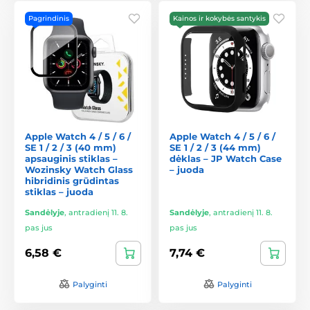
Pagrindinis
Kainos ir kokybės santykis
Apple Watch 4 / 5 / 6 /
Apple Watch 4 / 5 / 6 /
SE 1 / 2 / 3 (40 mm)
SE 1 / 2 / 3 (44 mm)
apsauginis stiklas –
dėklas – JP Watch Case
Wozinsky Watch Glass
– juoda
hibridinis grūdintas
stiklas – juoda
Sandėlyje
,
antradienį 11. 8.
Sandėlyje
,
antradienį 11. 8.
pas jus
pas jus
6,58 €
7,74 €
Palyginti
Palyginti