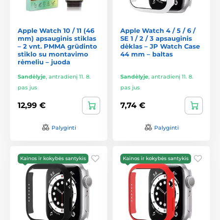
Apple Watch 10 / 11 (46
Apple Watch 4 / 5 / 6 /
mm) apsauginis stiklas
SE 1 / 2 / 3 apsauginis
– 2 vnt. PMMA grūdinto
dėklas – JP Watch Case
stiklo su montavimo
44 mm – baltas
rėmeliu – juoda
Sandėlyje
,
antradienį 11. 8.
Sandėlyje
,
antradienį 11. 8.
pas jus
pas jus
12,99 €
7,74 €
Palyginti
Palyginti
Kainos ir kokybės santykis
Kainos ir kokybės santykis