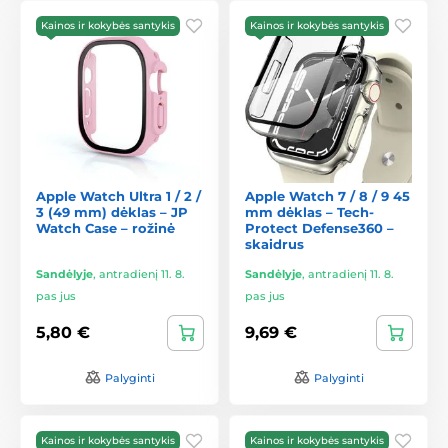
Kainos ir kokybės santykis
Kainos ir kokybės santykis
Apple Watch Ultra 1 / 2 /
Apple Watch 7 / 8 / 9 45
3 (49 mm) dėklas – JP
mm dėklas – Tech-
Watch Case – rožinė
Protect Defense360 –
skaidrus
Sandėlyje
,
antradienį 11. 8.
Sandėlyje
,
antradienį 11. 8.
pas jus
pas jus
5,80 €
9,69 €
Palyginti
Palyginti
Kainos ir kokybės santykis
Kainos ir kokybės santykis