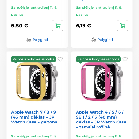
Sandėlyje
,
antradienį 11. 8.
Sandėlyje
,
antradienį 11. 8.
pas jus
pas jus
5,80 €
6,19 €
Palyginti
Palyginti
Kainos ir kokybės santykis
Kainos ir kokybės santykis
Apple Watch 7 / 8 / 9
Apple Watch 4 / 5 / 6 /
(45 mm) dėklas – JP
SE 1 / 2 / 3 (40 mm)
Watch Case – geltona
dėklas – JP Watch Case
– tamsiai rožinė
Sandėlyje
,
antradienį 11. 8.
Sandėlyje
,
antradienį 11. 8.