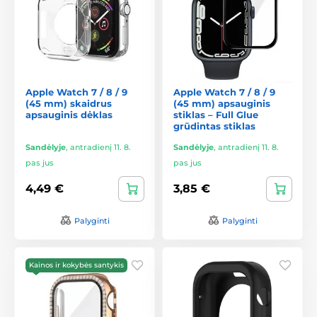
Apple Watch 7 / 8 / 9
Apple Watch 7 / 8 / 9
(45 mm) skaidrus
(45 mm) apsauginis
apsauginis dėklas
stiklas – Full Glue
grūdintas stiklas
Sandėlyje
,
antradienį 11. 8.
Sandėlyje
,
antradienį 11. 8.
pas jus
pas jus
4,49 €
3,85 €
Palyginti
Palyginti
Kainos ir kokybės santykis