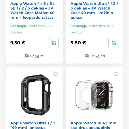
Apple Watch 4 / 5 / 6 /
Apple Watch Ultra 1 / 2 /
SE 1 / 2 / 3 dėklas – JP
3 dėklas – JP Watch
Watch Case Motive 40
Case 49 mm – rožinio
mm – leopardo raštas
aukso
Sandėlyje
,
antradienį 11. 8.
Sandėlyje
,
antradienį 11. 8.
pas jus
pas jus
9,30 €
5,80 €
Palyginti
Palyginti
Apple Watch Ultra 1 / 2
Apple Watch 10 42 mm
(49 mm) lankstus
skaidrus apsauginis