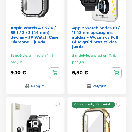
Apple Watch 4 / 5 / 6 /
Apple Watch Series 10 /
SE 1 / 2 / 3 (44 mm)
11 42mm apsauginis
dėklas – JP Watch Case
stiklas – Wozinsky Full
Diamond – juoda
Glue grūdintas stiklas –
juoda
Sandėlyje
,
antradienį 11. 8.
Sandėlyje
,
antradienį 11. 8.
pas jus
pas jus
9,30 €
5,80 €
Palyginti
Palyginti
Kainos ir kokybės santykis