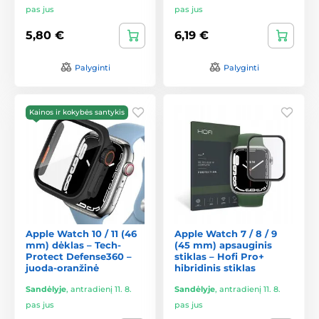
pas jus
pas jus
5,80 €
6,19 €
Palyginti
Palyginti
Kainos ir kokybės santykis
Apple Watch 10 / 11 (46
Apple Watch 7 / 8 / 9
mm) dėklas – Tech-
(45 mm) apsauginis
Protect Defense360 –
stiklas – Hofi Pro+
juoda-oranžinė
hibridinis stiklas
Sandėlyje
,
antradienį 11. 8.
Sandėlyje
,
antradienį 11. 8.
pas jus
pas jus