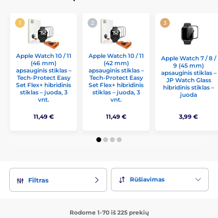
Apple Watch 10 / 11
Apple Watch 10 / 11
Apple Watch 7 / 8 /
(46 mm)
(42 mm)
9 (45 mm)
apsauginis stiklas –
apsauginis stiklas –
apsauginis stiklas –
Tech-Protect Easy
Tech-Protect Easy
JP Watch Glass
Set Flex+ hibridinis
Set Flex+ hibridinis
hibridinis stiklas –
stiklas – juoda, 3
stiklas – juoda, 3
juoda
vnt.
vnt.
11,49 €
11,49 €
3,99 €
Rūšiavimas
Filtras
Rodome 1-70 iš 225 prekių