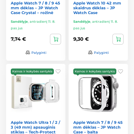
Apple Watch 7 / 8 / 9 45
Apple Watch 10 42 mm
mm dėklas – JP Watch
skaidrus dėklas – JP
Case Crystal – rožinė
Watch Case
Sandėlyje
,
antradienį 11. 8.
Sandėlyje
,
antradienį 11. 8.
pas jus
pas jus
7,74 €
9,30 €
Palyginti
Palyginti
Kainos ir kokybės santykis
Kainos ir kokybės santykis
Apple Watch Ultra 1 / 2 /
Apple Watch 7 / 8 / 9 45
3 (49 mm) apsauginis
mm dėklas – JP Watch
stiklas – Tech-Protect
Case – balta