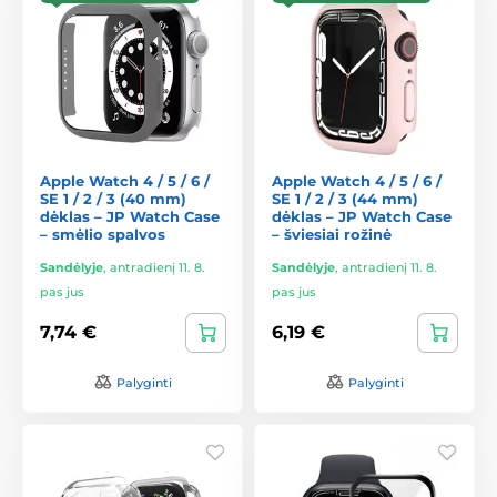
Apple Watch 4 / 5 / 6 /
Apple Watch 4 / 5 / 6 /
SE 1 / 2 / 3 (40 mm)
SE 1 / 2 / 3 (44 mm)
dėklas – JP Watch Case
dėklas – JP Watch Case
– smėlio spalvos
– šviesiai rožinė
Sandėlyje
,
antradienį 11. 8.
Sandėlyje
,
antradienį 11. 8.
pas jus
pas jus
7,74 €
6,19 €
Palyginti
Palyginti