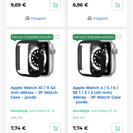
9,69 €
6,96 €
Palyginti
Palyginti
Kainos ir kokybės santykis
Kainos ir kokybės santykis
Apple Watch 10 / 11 42
Apple Watch 4 / 5 / 6 /
mm dėklas – JP Watch
SE 1 / 2 / 3 (40 mm)
Case – juoda
dėklas – JP Watch Case
– juoda
Sandėlyje
,
antradienį 11. 8.
Sandėlyje
,
antradienį 11. 8.
pas jus
pas jus
7,74 €
7,74 €