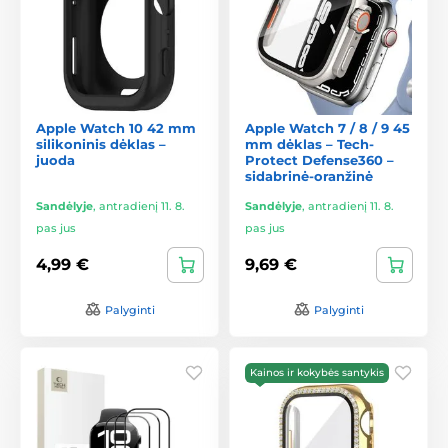
Apple Watch 10 42 mm
Apple Watch 7 / 8 / 9 45
silikoninis dėklas –
mm dėklas – Tech-
juoda
Protect Defense360 –
sidabrinė-oranžinė
Sandėlyje
,
antradienį 11. 8.
Sandėlyje
,
antradienį 11. 8.
pas jus
pas jus
4,99 €
9,69 €
Palyginti
Palyginti
Kainos ir kokybės santykis