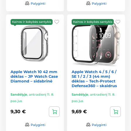
Palyginti
Palyginti
Kainos ir kokybės santykis
Kainos ir kokybės santykis
Apple Watch 10 42 mm
Apple Watch 4 / 5 / 6 /
dėklas – JP Watch Case
SE 1 / 2 / 3 (44 mm)
Diamond – sidabrinė
dėklas – Tech-Protect
Defense360 – skaidrus
Sandėlyje
,
antradienį 11. 8.
Sandėlyje
,
antradienį 11. 8.
pas jus
pas jus
9,30 €
9,69 €
Palyginti
Palyginti