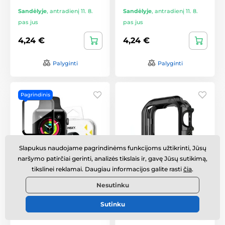
Sandėlyje
,
antradienį 11. 8.
Sandėlyje
,
antradienį 11. 8.
pas jus
pas jus
4,24 €
4,24 €
Palyginti
Palyginti
Pagrindinis
Slapukus naudojame pagrindinėms funkcijoms užtikrinti, Jūsų
naršymo patirčiai gerinti, analizės tikslais ir, gavę Jūsų sutikimą,
tikslinei reklamai. Daugiau informacijos galite rasti
čia
.
Apple Watch 1 / 2 / 3 (38
Apple Watch 7 / 8 / 9
Nesutinku
mm) apsauginis stiklas
(45 mm) dėklas – Soft
– Wozinsky Watch Glass
Strong – juoda
hibridinis stiklas –
Sutinku
juoda