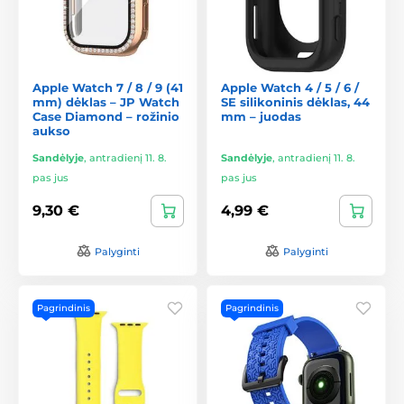
Apple Watch 7 / 8 / 9 (41
Apple Watch 4 / 5 / 6 /
mm) dėklas – JP Watch
SE silikoninis dėklas, 44
Case Diamond – rožinio
mm – juodas
aukso
Sandėlyje
,
antradienį 11. 8.
Sandėlyje
,
antradienį 11. 8.
pas jus
pas jus
9,30 €
4,99 €
Palyginti
Palyginti
Pagrindinis
Pagrindinis