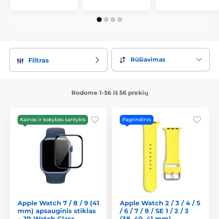
Rūšiavimas
Filtras
Rodome 1-56 iš 56 prekių
Kainos ir kokybės santykis
Pagrindinis
Apple Watch 7 / 8 / 9 (41
Apple Watch 2 / 3 / 4 / 5
mm) apsauginis stiklas
/ 6 / 7 / 8 / SE 1 / 2 / 3
– JP Watch Glass
(38, 40, 41 mm)