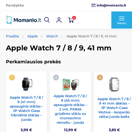
info@momanio.lt
Parašykite
0
Meniu
Pradžia
Apple
Watch
Apple Watch 7 / 8 / 9, 41 mm
Apple Watch 7 / 8 / 9, 41 mm
Perkamiausios prekės
Apple Watch 7 / 8 /
Apple Watch 7 / 8 /
Apple Watch 7 / 8 /
9 (45 mm)
9 (41 mm)
9 41 mm dėklas –
apsauginis stiklas –
apsauginis stiklas –
JP Watch Case
2 vnt. PMMA
JP Watch Glass
Motive – leopardo
grūdinto stiklo su
hibridinis stiklas –
raštai juoda balta
montavimo
juoda
rėmeliu – juoda
3,99 €
12,99 €
3,85 €