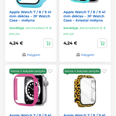
Apple Watch 7 / 8 / 9 41
Apple Watch 7 / 8 / 9 41
mm dėklas – JP Watch
mm dėklas – JP Watch
Case – mėlyna
Case – šviesiai mėlyna
Sandėlyje
,
ketvirtadienį 13. 8.
Sandėlyje
,
ketvirtadienį 13. 8.
pas jus
pas jus
4,24 €
4,24 €
Palyginti
Palyginti
Kainos ir kokybės santykis
Kainos ir kokybės santykis
Apple Watch 7 / 8 / 9 41
Apple Watch 7 / 8 / 9 41