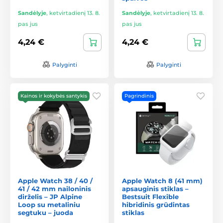
Sandėlyje
,
ketvirtadienį 13. 8.
Sandėlyje
,
ketvirtadienį 13. 8.
pas jus
pas jus
4,24 €
4,24 €
Palyginti
Palyginti
Kainos ir kokybės santykis
Pagrindinis
Apple Watch 38 / 40 /
Apple Watch 8 (41 mm)
41 / 42 mm nailoninis
apsauginis stiklas –
dirželis – JP Alpine
Bestsuit Flexible
Loop su metaliniu
hibridinis grūdintas
segtuku – juoda
stiklas