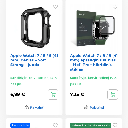
Apple Watch 7 / 8 / 9 (41
Apple Watch 7 / 8 / 9 (41
mm) dėklas – Soft
mm) apsauginis stiklas
Strong – juoda
– Hofi Pro+ hibridinis
stiklas
Sandėlyje
,
ketvirtadienį 13. 8.
Sandėlyje
,
ketvirtadienį 13. 8.
pas jus
pas jus
6,99 €
7,35 €
Palyginti
Palyginti
Pagrindinis
Kainos ir kokybės santykis