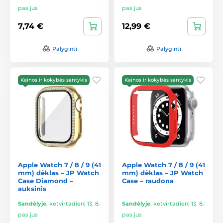
pas jus
pas jus
7,74 €
12,99 €
Palyginti
Palyginti
Kainos ir kokybės santykis
Kainos ir kokybės santykis
Apple Watch 7 / 8 / 9 (41
Apple Watch 7 / 8 / 9 (41
mm) dėklas – JP Watch
mm) dėklas – JP Watch
Case Diamond –
Case – raudona
auksinis
Sandėlyje
,
ketvirtadienį 13. 8.
Sandėlyje
,
ketvirtadienį 13. 8.
pas jus
pas jus