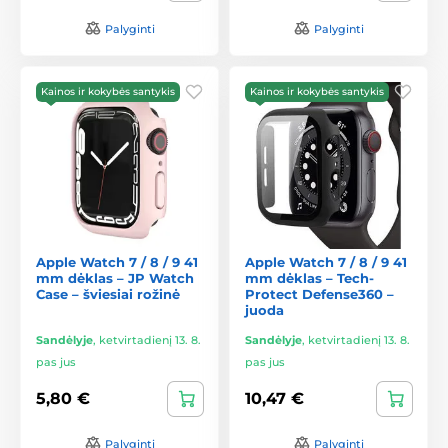
Palyginti
Palyginti
Kainos ir kokybės santykis
Kainos ir kokybės santykis
Apple Watch 7 / 8 / 9 41
Apple Watch 7 / 8 / 9 41
mm dėklas – JP Watch
mm dėklas – Tech-
Case – šviesiai rožinė
Protect Defense360 –
juoda
Sandėlyje
,
ketvirtadienį 13. 8.
Sandėlyje
,
ketvirtadienį 13. 8.
pas jus
pas jus
5,80 €
10,47 €
Palyginti
Palyginti