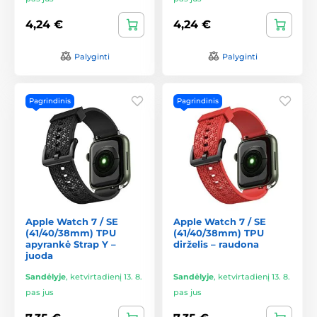
4,24 €
4,24 €
Palyginti
Palyginti
Pagrindinis
Pagrindinis
Apple Watch 7 / SE
Apple Watch 7 / SE
(41/40/38mm) TPU
(41/40/38mm) TPU
apyrankė Strap Y –
dirželis – raudona
juoda
Sandėlyje
,
ketvirtadienį 13. 8.
Sandėlyje
,
ketvirtadienį 13. 8.
pas jus
pas jus