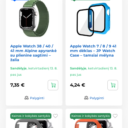
Apple Watch 38 / 40 /
Apple Watch 7 / 8 / 9 41
41 mm Alpine apyrankė
mm dėklas – JP Watch
su plienine sagtimi –
Case – tamsiai mėlyna
žalia
Sandėlyje
,
ketvirtadienį 13. 8.
Sandėlyje
,
ketvirtadienį 13. 8.
pas jus
pas jus
7,35 €
4,24 €
Palyginti
Palyginti
Kainos ir kokybės santykis
Kainos ir kokybės santykis