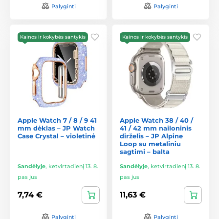
Palyginti
Palyginti
Kainos ir kokybės santykis
Kainos ir kokybės santykis
Apple Watch 7 / 8 / 9 41
Apple Watch 38 / 40 /
mm dėklas – JP Watch
41 / 42 mm nailoninis
Case Crystal – violetinė
dirželis – JP Alpine
Loop su metaliniu
sagtimi – balta
Sandėlyje
,
ketvirtadienį 13. 8.
Sandėlyje
,
ketvirtadienį 13. 8.
pas jus
pas jus
7,74 €
11,63 €
Palyginti
Palyginti