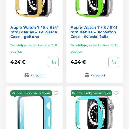
Apple Watch 7 / 8 / 9 (41
Apple Watch 7 / 8 / 9 41
mm) dėklas – JP Watch
mm dėklas – JP Watch
Case – geltona
Case – šviesiai žalia
Sandėlyje
,
ketvirtadienį 13. 8.
Sandėlyje
,
ketvirtadienį 13. 8.
pas jus
pas jus
4,24 €
4,24 €
Palyginti
Palyginti
Kainos ir kokybės santykis
Kainos ir kokybės santykis