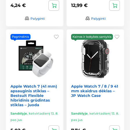
4,24 €
12,99 €
Palyginti
Palyginti
Pagrindinis
Kainos ir kokybės santykis
Apple Watch 7 (41 mm)
Apple Watch 7 / 8 / 9 41
apsauginis stiklas –
mm skaidrus dėklas –
Bestsuit Flexible
JP Watch Case
hibridinis grūdintas
stiklas – juoda
Sandėlyje
,
ketvirtadienį 13. 8.
Sandėlyje
,
ketvirtadienį 13. 8.
pas jus
pas jus