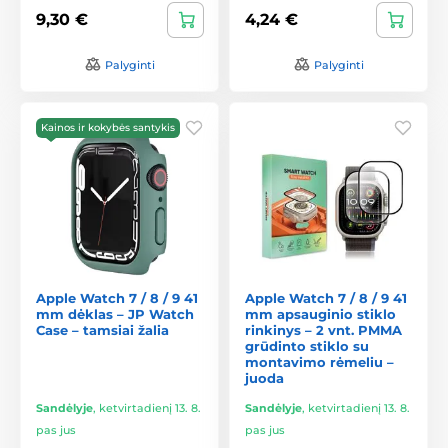
9,30 €
4,24 €
Palyginti
Palyginti
Kainos ir kokybės santykis
Apple Watch 7 / 8 / 9 41
Apple Watch 7 / 8 / 9 41
mm dėklas – JP Watch
mm apsauginio stiklo
Case – tamsiai žalia
rinkinys – 2 vnt. PMMA
grūdinto stiklo su
montavimo rėmeliu –
juoda
Sandėlyje
,
ketvirtadienį 13. 8.
Sandėlyje
,
ketvirtadienį 13. 8.
pas jus
pas jus