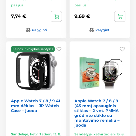
pas jus
pas jus
7,74 €
9,69 €
Palyginti
Palyginti
Kainos ir kokybės santykis
Apple Watch 7 / 8 / 9 41
Apple Watch 7 / 8 / 9
mm dėklas – JP Watch
(45 mm) apsauginis
Case – juoda
stiklas – 2 vnt. PMMA
grūdinto stiklo su
montavimo rėmeliu –
juoda
Sandėlyje
,
ketvirtadienį 13. 8.
Sandėlyje
,
ketvirtadienį 13. 8.