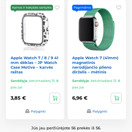
Kainos ir kokybės santykis
Pagrindinis
Apple Watch 7 / 8 / 9 41
Apple Watch 7 (41mm)
mm dėklas – JP Watch
magnetinis
Case Motive – karvės
nerūdijančio plieno
raštas
dirželis – mėtinis
Sandėlyje
,
ketvirtadienį 13. 8.
Sandėlyje
,
ketvirtadienį 13. 8.
pas jus
pas jus
3,85 €
6,96 €
Palyginti
Palyginti
Jūs jau peržiūrėjote 56 prekės iš 56.