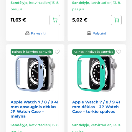
Sandėlyje
,
ketvirtadienį 13. 8.
Sandėlyje
,
ketvirtadienį 13. 8.
pas jus
pas jus
11,63 €
5,02 €
Palyginti
Palyginti
Kainos ir kokybės santykis
Kainos ir kokybės santykis
Apple Watch 7 / 8 / 9 41
Apple Watch 7 / 8 / 9 41
mm apsauginis dėklas –
mm dėklas – JP Watch
JP Watch Case –
Case – turkio spalvos
mėlyna
Sandėlyje
,
ketvirtadienį 13. 8.
Sandėlyje
,
ketvirtadienį 13. 8.
pas jus
pas jus