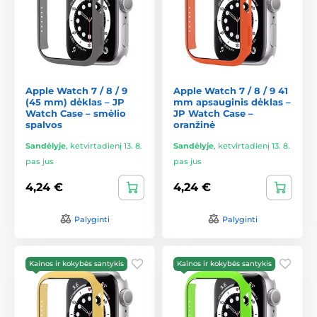
Apple Watch 7 / 8 / 9
Apple Watch 7 / 8 / 9 41
(45 mm) dėklas – JP
mm apsauginis dėklas –
Watch Case – smėlio
JP Watch Case –
spalvos
oranžinė
Sandėlyje
,
ketvirtadienį 13. 8.
Sandėlyje
,
ketvirtadienį 13. 8.
pas jus
pas jus
4,24 €
4,24 €
Palyginti
Palyginti
Kainos ir kokybės santykis
Kainos ir kokybės santykis