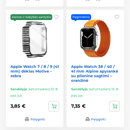
Kainos ir kokybės santykis
Pagrindinis
Apple Watch 7 / 8 / 9 (41
Apple Watch 38 / 40 /
mm) dėklas Motive –
41 mm Alpine apyrankė
zebra
su plienine sagtimi –
oranžinė
Sandėlyje
,
ketvirtadienį 13. 8.
Sandėlyje
,
ketvirtadienį 13. 8.
pas jus
pas jus
3,85 €
7,35 €
Palyginti
Palyginti