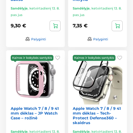
Sandėlyje
,
ketvirtadienį 13. 8.
Sandėlyje
,
ketvirtadienį 13. 8.
pas jus
pas jus
9,30 €
7,35 €
Palyginti
Palyginti
Kainos ir kokybės santykis
Kainos ir kokybės santykis
Apple Watch 7 / 8 / 9 41
Apple Watch 7 / 8 / 9 41
mm dėklas – JP Watch
mm dėklas – Tech-
Case – rožinė
Protect Defense360 –
skaidrus
Sandėlyje
,
ketvirtadienį 13. 8.
Sandėlyje
,
ketvirtadienį 13. 8.