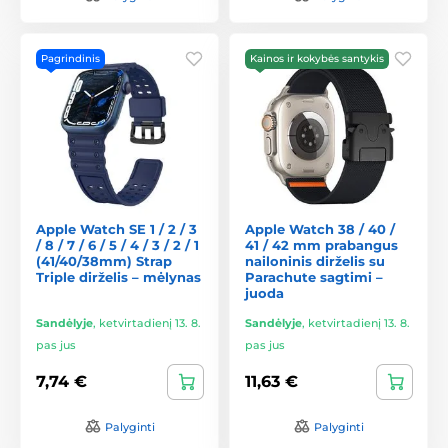
Pagrindinis
Kainos ir kokybės santykis
Apple Watch SE 1 / 2 / 3
Apple Watch 38 / 40 /
/ 8 / 7 / 6 / 5 / 4 / 3 / 2 / 1
41 / 42 mm prabangus
(41/40/38mm) Strap
nailoninis dirželis su
Triple dirželis – mėlynas
Parachute sagtimi –
juoda
Sandėlyje
,
ketvirtadienį 13. 8.
Sandėlyje
,
ketvirtadienį 13. 8.
pas jus
pas jus
7,74 €
11,63 €
Palyginti
Palyginti