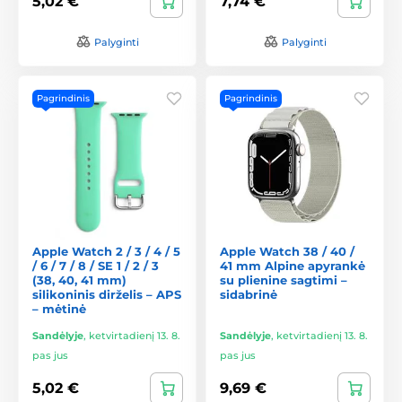
5,02 €
7,74 €
Palyginti
Palyginti
Pagrindinis
Pagrindinis
Apple Watch 2 / 3 / 4 / 5
Apple Watch 38 / 40 /
/ 6 / 7 / 8 / SE 1 / 2 / 3
41 mm Alpine apyrankė
(38, 40, 41 mm)
su plienine sagtimi –
silikoninis dirželis – APS
sidabrinė
– mėtinė
Sandėlyje
,
ketvirtadienį 13. 8.
Sandėlyje
,
ketvirtadienį 13. 8.
pas jus
pas jus
5,02 €
9,69 €