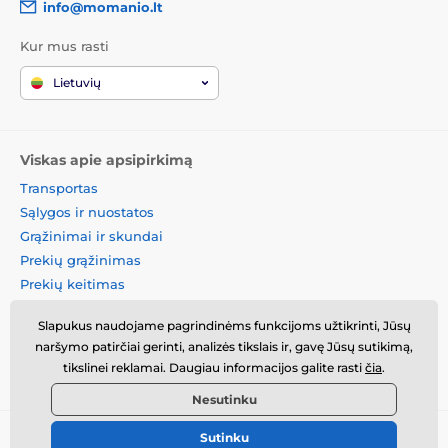
info@momanio.lt
Kur mus rasti
Lietuvių
Viskas apie apsipirkimą
Transportas
Sąlygos ir nuostatos
Grąžinimai ir skundai
Prekių grąžinimas
Prekių keitimas
Slapukų politika
Slapukus naudojame pagrindinėms funkcijoms užtikrinti, Jūsų
Kontaktinė informacija
naršymo patirčiai gerinti, analizės tikslais ir, gavę Jūsų sutikimą,
Informacija apie asmens
tikslinei reklamai. Daugiau informacijos galite rasti
čia
.
duomenų tvarkymą
Nesutinku
Sutinku
© 2026 www.momanio.lt ⦁ El. parduotuvę sukūrė
SIMPLIA.cz