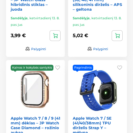
hibridinis stiklas –
silikoninis dirželis – APS
juoda
– geltona
Sandėlyje
,
ketvirtadienį 13. 8.
Sandėlyje
,
ketvirtadienį 13. 8.
pas jus
pas jus
3,99 €
5,02 €
Palyginti
Palyginti
Kainos ir kokybės santykis
Pagrindinis
Apple Watch 7 / 8 / 9 (41
Apple Watch 7 / SE
mm) dėklas – JP Watch
(41/40/38mm) TPU
Case Diamond – rožinio
dirželis Strap Y –
aukso
mėlyna