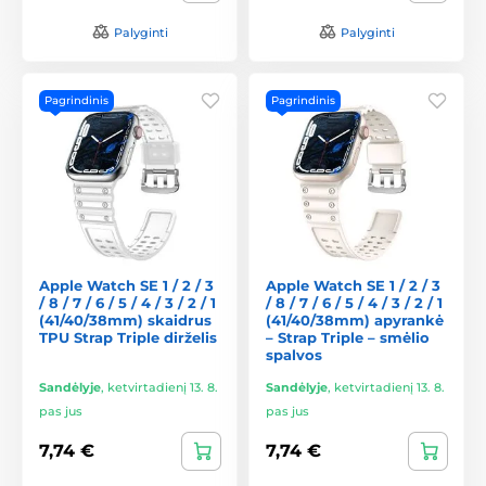
Palyginti
Palyginti
Pagrindinis
Pagrindinis
Apple Watch SE 1 / 2 / 3
Apple Watch SE 1 / 2 / 3
/ 8 / 7 / 6 / 5 / 4 / 3 / 2 / 1
/ 8 / 7 / 6 / 5 / 4 / 3 / 2 / 1
(41/40/38mm) skaidrus
(41/40/38mm) apyrankė
TPU Strap Triple dirželis
– Strap Triple – smėlio
spalvos
Sandėlyje
,
ketvirtadienį 13. 8.
Sandėlyje
,
ketvirtadienį 13. 8.
pas jus
pas jus
7,74 €
7,74 €