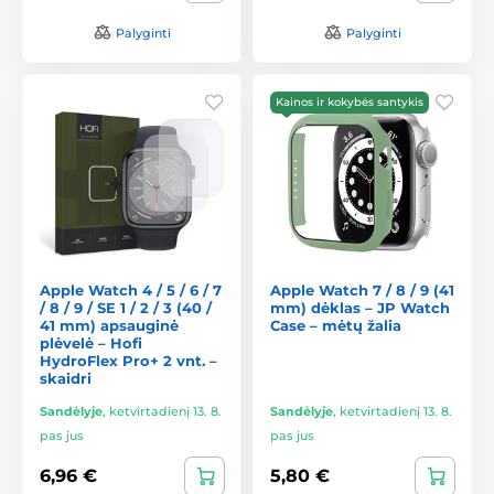
Palyginti
Palyginti
Kainos ir kokybės santykis
Apple Watch 4 / 5 / 6 / 7
Apple Watch 7 / 8 / 9 (41
/ 8 / 9 / SE 1 / 2 / 3 (40 /
mm) dėklas – JP Watch
41 mm) apsauginė
Case – mėtų žalia
plėvelė – Hofi
HydroFlex Pro+ 2 vnt. –
skaidri
Sandėlyje
,
ketvirtadienį 13. 8.
Sandėlyje
,
ketvirtadienį 13. 8.
pas jus
pas jus
6,96 €
5,80 €