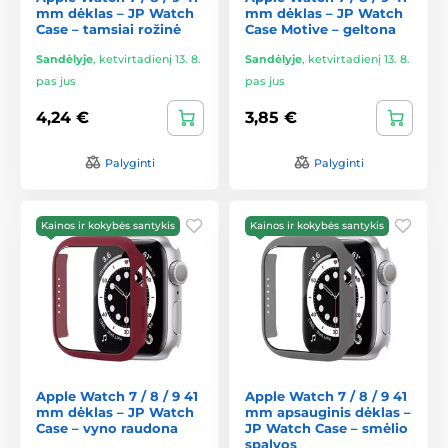
mm dėklas – JP Watch
mm dėklas – JP Watch
Case – tamsiai rožinė
Case Motive – geltona
Sandėlyje
,
ketvirtadienį 13. 8.
Sandėlyje
,
ketvirtadienį 13. 8.
pas jus
pas jus
4,24 €
3,85 €
Palyginti
Palyginti
Kainos ir kokybės santykis
Kainos ir kokybės santykis
Apple Watch 7 / 8 / 9 41
Apple Watch 7 / 8 / 9 41
mm dėklas – JP Watch
mm apsauginis dėklas –
Case – vyno raudona
JP Watch Case – smėlio
spalvos