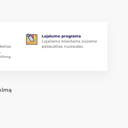
Lojalumo programa
Lojaliems klientams siūlome
kelias
patrauklias nuolaidas.
,
itimą.
rkimą