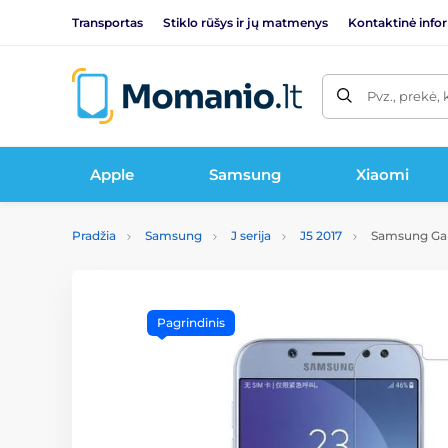
Transportas
Stiklo rūšys ir jų matmenys
Kontaktinė info
Pvz., prekė, 
Apple
Samsung
Xiaomi
Pradžia
Samsung
J serija
J5 2017
Samsung Gala
Pagrindinis