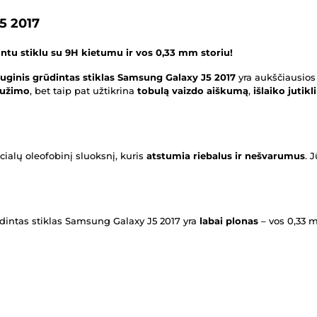
5 2017
tu stiklu su 9H kietumu ir vos 0,33 mm storiu!
uginis grūdintas stiklas Samsung Galaxy J5 2017
yra aukščiausios
užimo
, bet taip pat užtikrina
tobulą vaizdo aiškumą
,
išlaiko jutik
ialų oleofobinį sluoksnį, kuris
atstumia riebalus ir nešvarumus
. 
ūdintas stiklas Samsung Galaxy J5 2017 yra
labai plonas
– vos 0,33 m