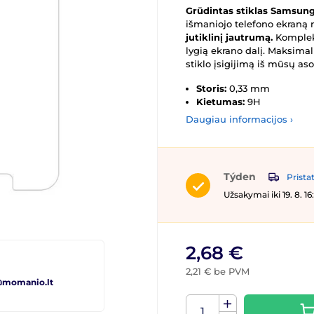
Grūdintas stiklas Samsung
išmaniojo telefono ekraną
jutiklinį jautrumą.
Komplek
lygią ekrano dalį. Maksim
stiklo įsigijimą iš mūsų as
Storis:
0,33 mm
Kietumas:
9H
Daugiau informacijos ›
Týden
Prista
Užsakymai iki 19. 8. 
2,68 €
2,21 € be PVM
@momanio.lt