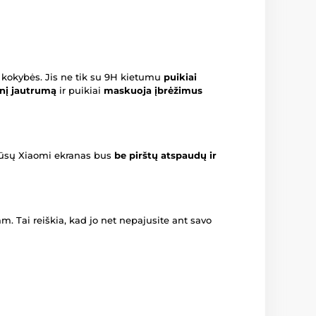
 kokybės. Jis ne tik su 9H kietumu
puikiai
linį jautrumą
ir puikiai
maskuoja įbrėžimus
Jūsų Xiaomi ekranas bus
be pirštų atspaudų ir
m. Tai reiškia, kad jo net nepajusite ant savo