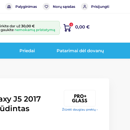
Palyginimas
Norų sąrašas
Prisijungti
0
irkite dar už
30,00 €
0,00 €
r gaukite
nemokamą pristatymą
Priedai
Patarimai dėl dovanų
xy J5 2017
rūdintas
Žiūrėti daugiau prekių ›