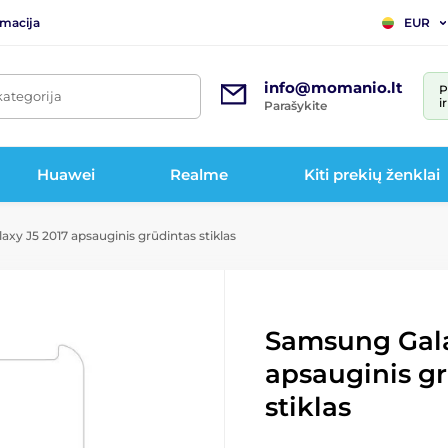
rmacija
EUR
info@momanio.lt
P
kategorija
i
Parašykite
Huawei
Realme
Kiti prekių ženklai
xy J5 2017 apsauginis grūdintas stiklas
Samsung Gala
apsauginis g
stiklas