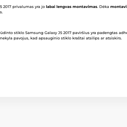
5 2017 privalumas yra jo
labai lengvas montavimas
. Dėka
montavi
s.
s grūdinto stiklo Samsung Galaxy J5 2017 paviršius yra padengtas adhe
 nekyla pavojus, kad apsauginio stiklo kraštai atsilips ar atsiskirs.