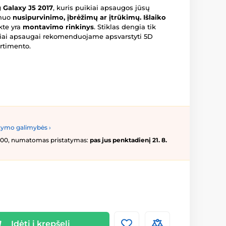
 Galaxy J5 2017
, kuris puikiai apsaugos jūsų
 nuo
nusipurvinimo, įbrėžimų ar įtrūkimų.
Išlaiko
te yra
montavimo rinkinys
. Stiklas dengia tik
aliai apsaugai rekomenduojame apsvarstyti 5D
ortimento.
tymo galimybės ›
16:00, numatomas pristatymas:
pas jus penktadienį 21. 8.
Įdėti į krepšelį