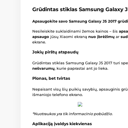
Grūdintas stiklas Samsung Galaxy J
Apsaugokite savo Samsung Galaxy J5 2017 grūdin
Nesileiskite suklaidinami žemos kainos – šis
apsa
apsaugo
jūsų Xiaomi ekraną
nuo įbrėžimų
ar
sud
ekrane.
Jokių pirštų atspaudų
Grūdintas stiklas Samsung Galaxy J5 2017 turi spec
nešvarumų
, kurie paprastai ant jo lieka.
Plonas, bet tvirtas
Nepaisant visų šių puikių savybių, apsauginis gr
išmaniojo telefono ekrano.
*Nuotraukos yra tik informacinio pobūdžio.
Aplikaciją įvaldys kiekvienas