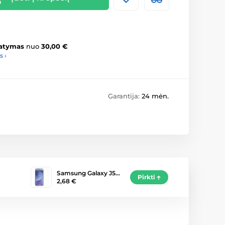
atymas
nuo
30,00 €
s ›
Garantija:
24 mėn.
Samsung Galaxy J5…
Pirkti
2,68 €