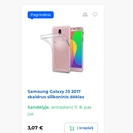
Pagrindinis
Samsung Galaxy J5 2017
skaidrus silikoninis dėklas
Sandėlyje
,
antradienį 11. 8. pas
jus
3,07 €
Į krepšelį