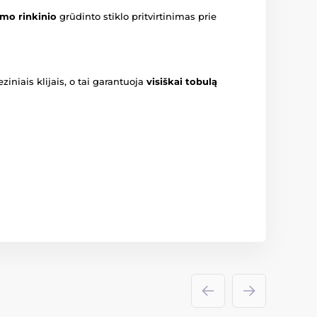
mo rinkinio
grūdinto stiklo pritvirtinimas prie
ziniais klijais, o tai garantuoja
visiškai tobulą