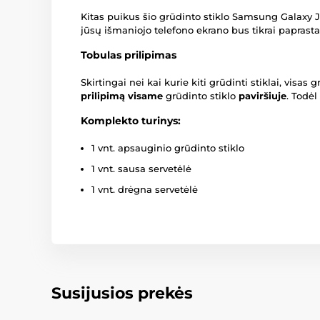
Kitas puikus šio grūdinto stiklo Samsung Galaxy J
jūsų išmaniojo telefono ekrano bus tikrai paprasta
Tobulas prilipimas
Skirtingai nei kai kurie kiti grūdinti stiklai, visa
prilipimą visame
grūdinto stiklo
paviršiuje
. Todėl
Komplekto turinys:
1 vnt. apsauginio grūdinto stiklo
1 vnt. sausa servetėlė
1 vnt. drėgna servetėlė
Susijusios prekės