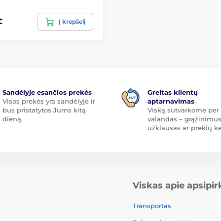
€
Į krepšelį
Sandėlyje esančios prekės
Greitas klientų
Visos prekės yra sandėlyje ir
aptarnavimas
bus pristatytos Jums kitą
Viską sutvarkome per 
dieną.
valandas – grąžinimus
užklausas ar prekių ke
Viskas apie apsipi
Transportas