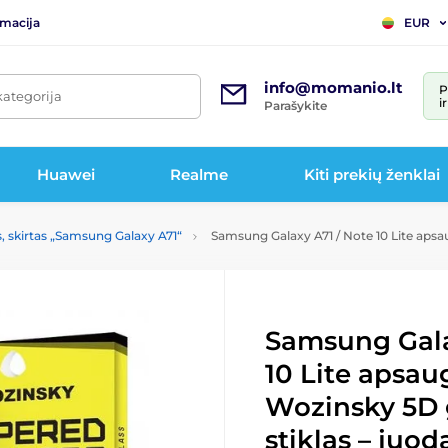
rmacija
EUR
info@momanio.lt
P
kategorija
i
Parašykite
Huawei
Realme
Kiti prekių ženklai
s, skirtas „Samsung Galaxy A71“
Samsung Galaxy A71 / Note 10 Lite apsaug
Samsung Gala
10 Lite apsaug
Wozinsky 5D 
stiklas – juod