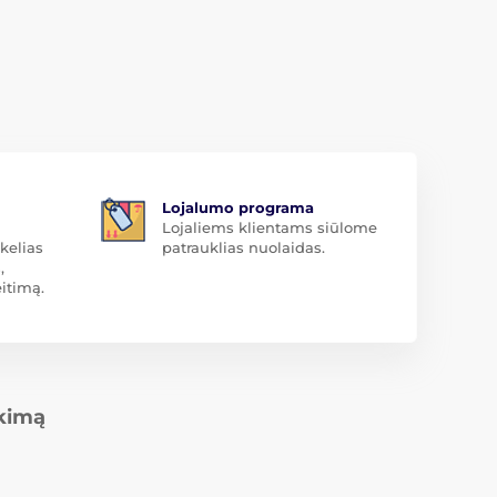
Lojalumo programa
Lojaliems klientams siūlome
kelias
patrauklias nuolaidas.
,
itimą.
rkimą