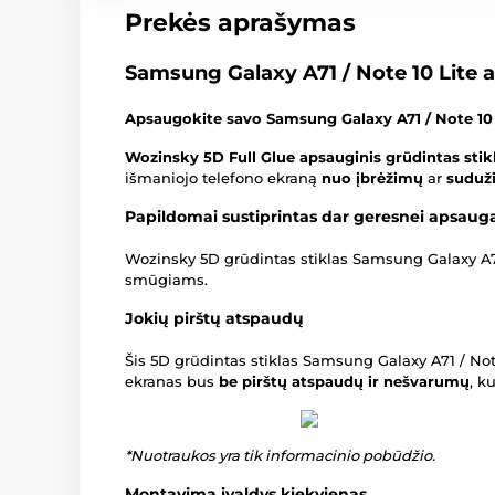
Prekės aprašymas
Samsung Galaxy A71 / Note 10 Lite a
Apsaugokite savo Samsung Galaxy A71 / Note 10 
Wozinsky 5D Full Glue apsauginis grūdintas stik
išmaniojo telefono ekraną
nuo įbrėžimų
ar
suduž
Papildomai sustiprintas dar geresnei apsaug
Wozinsky 5D grūdintas stiklas Samsung Galaxy A71
smūgiams.
Jokių pirštų atspaudų
Šis 5D grūdintas stiklas Samsung Galaxy A71 / Not
ekranas bus
be pirštų atspaudų ir nešvarumų
, k
*Nuotraukos yra tik informacinio pobūdžio.
Montavimą įvaldys kiekvienas