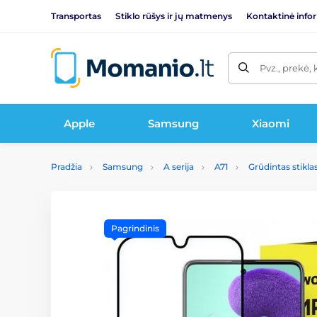
Transportas
Stiklo rūšys ir jų matmenys
Kontaktinė info
Pvz., prekė, 
Apple
Samsung
Xiaomi
Pradžia
Samsung
A serija
A71
Grūdintas stikla
Pagrindinis