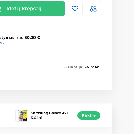
Įdėti į krepšelį
atymas
nuo
30,00 €
s ›
Garantija:
24 mėn.
Samsung Galaxy A71 …
Pirkti
5,64 €