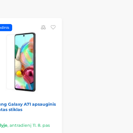
dinis
ng Galaxy A71 apsauginis
tas stiklas
lyje
,
antradienį 11. 8. pas