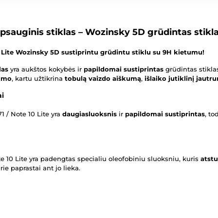
psauginis stiklas – Wozinsky 5D grūdintas stikla
Lite Wozinsky 5D sustiprintu grūdintu stiklu su 9H kietumu!
las
yra aukštos kokybės ir
papildomai sustiprintas
grūdintas stikla
imo
, kartu užtikrina
tobulą vaizdo aiškumą
,
išlaiko jutiklinį jautr
ai
 / Note 10 Lite yra
daugiasluoksnis
ir
papildomai sustiprintas
, t
e 10 Lite yra padengtas specialiu oleofobiniu sluoksniu, kuris
atstu
urie paprastai ant jo lieka.