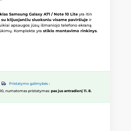
klas Samsung Galaxy A71 / Note 10 Lite
yra itin
s
su klijuojančiu sluoksniu visame paviršiuje
ir
Puikiai apsaugos jūsų išmaniojo telefono ekraną
trūkimų. Komplekte yra
stiklo montavimo rinkinys
.
Pristatymo galimybės ›
16:00, numatomas pristatymas:
pas jus antradienį 11. 8.