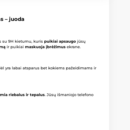
s – juoda
s su 9H kietumu, kuris
puikiai apsaugo
jūsų
umą
ir puikiai
maskuoja įbrėžimus
ekrane.
odėl yra labai atsparus bet kokiems pažeidimams ir
mia riebalus ir tepalus
. Jūsų išmaniojo telefono