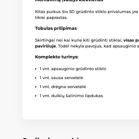
Kitas puikus šio 5D grūdinto stiklo privalumas yra
tikrai paprastas.
Tobulas prilipimas
Skirtingai nei kai kurie kiti grūdinti stiklai,
visas p
paviršiuje
. Todėl nekyla pavojus, kad apsauginio sti
Komplekto turinys:
1 vnt. apsauginio grūdinto stiklo
1 vnt. sausa servetėlė
1 vnt. drėgna servetėlė
1 vnt. dulkių šalinimo lipdukas