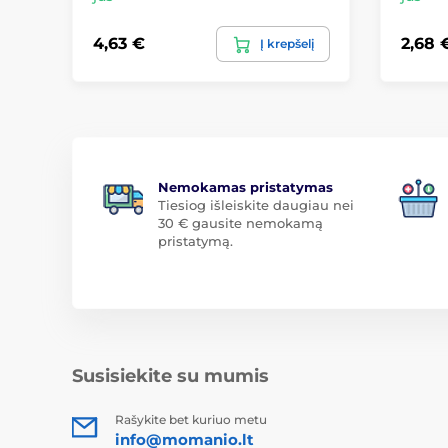
4,63 €
2,68 
Į krepšelį
Nemokamas pristatymas
Tiesiog išleiskite daugiau nei
30 € gausite nemokamą
pristatymą.
Susisiekite su mumis
Rašykite bet kuriuo metu
info@momanio.lt