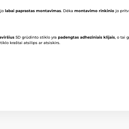
 jo
labai paprastas montavimas
. Dėka
montavimo rinkinio
jo prit
aviršius
5D grūdinto stiklo yra
padengtas adheziniais klijais
, o tai
klo kraštai atsilips ar atsiskirs.