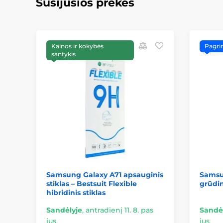
Susijusios prekės
Kainos ir kokybės
Pagrin
santykis
Samsung Galaxy A71 apsauginis
Samsu
stiklas – Bestsuit Flexible
grūdin
hibridinis stiklas
Sandėlyje
,
antradienį 11. 8. pas
Sandė
jus
jus