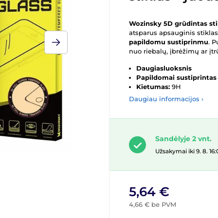
Wozinsky 5D grūdintas sti
atsparus apsauginis stikla
papildomu sustiprinmu
. 
nuo riebalų, įbrėžimų ar į
Daugiasluoksnis
Papildomai sustiprintas
Kietumas:
9H
Daugiau informacijos ›
Sandėlyje 2 vnt.
Užsakymai iki 9. 8. 
5,64 €
4,66 € be PVM