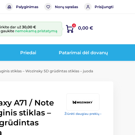
Palyginimas
Norų sąrašas
Prisijungti
0
irkite dar už
30,00 €
0,00 €
r gaukite
nemokamą pristatymą
Priedai
Patarimai dėl dovanų
inis stiklas – Wozinsky 5D grūdintas stiklas – juoda
xy A71 / Note
inis stiklas –
Žiūrėti daugiau prekių ›
grūdintas
a