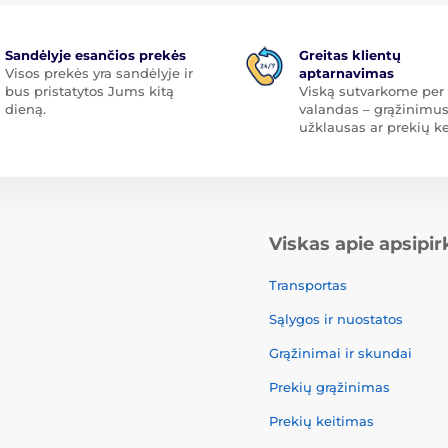
Sandėlyje esančios prekės
Greitas klientų
Visos prekės yra sandėlyje ir
aptarnavimas
bus pristatytos Jums kitą
Viską sutvarkome per 
dieną.
valandas – grąžinimus
užklausas ar prekių ke
Viskas apie apsipi
Transportas
Sąlygos ir nuostatos
Grąžinimai ir skundai
Prekių grąžinimas
Prekių keitimas