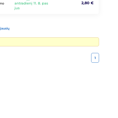
2,80 €
antradienį 11. 8. pas
ono
jus
jausių
1