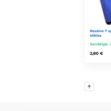
Realme 7 a
stiklas
Sandėlyje
,
2,80 €