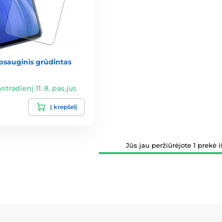
psauginis grūdintas
antradienį 11. 8. pas jus
Į krepšelį
Jūs jau peržiūrėjote 1 prekė iš