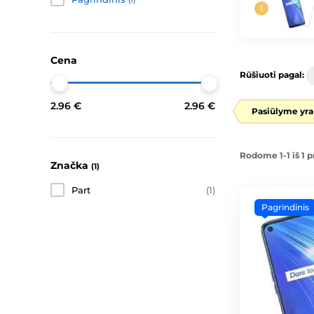
(1)
Cena
Rūšiuoti pagal:
2.96 €
2.96 €
Pasiūlyme yra
Rodome 1-1 iš 1 p
Značka
(1)
Part
(1)
Pagrindinis