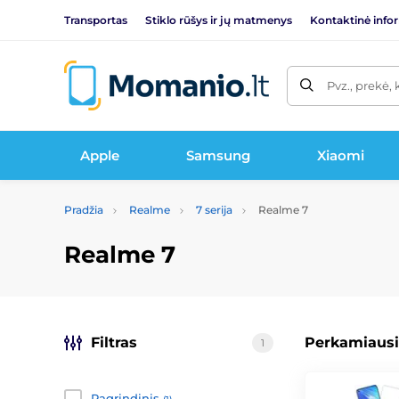
Transportas
Stiklo rūšys ir jų matmenys
Kontaktinė info
Pvz., prekė, 
Apple
Samsung
Xiaomi
Pradžia
Realme
7 serija
Realme 7
Realme 7
Filtras
Perkamiausi
1
Pagrindinis