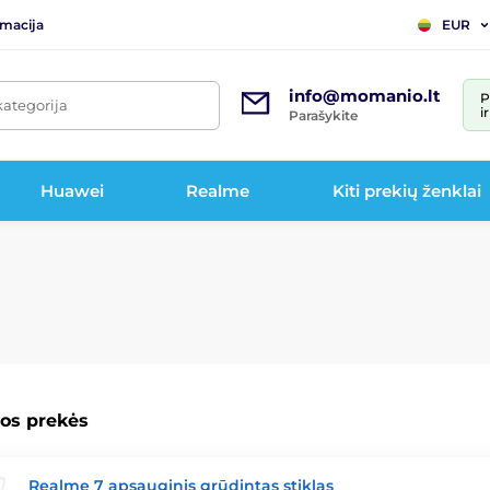
rmacija
EUR
info@momanio.lt
P
kategorija
i
Parašykite
Huawei
Realme
Kiti prekių ženklai
os prekės
Realme 7 apsauginis grūdintas stiklas