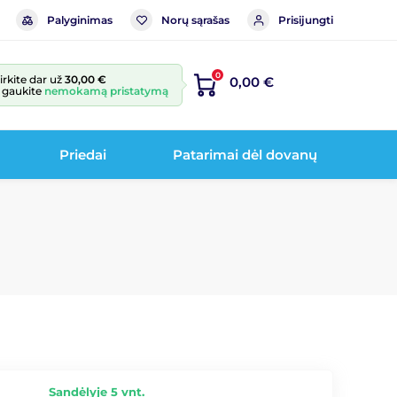
Palyginimas
Norų sąrašas
Prisijungti
0
irkite dar už
30,00 €
0,00 €
r gaukite
nemokamą pristatymą
Priedai
Patarimai dėl dovanų
Sandėlyje 5 vnt.