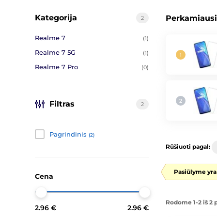
Kategorija
Perkamiausi
2
Realme 7
(1)
Realme 7 5G
(1)
Realme 7 Pro
(0)
Filtras
2
Pagrindinis
(2)
Rūšiuoti pagal:
Pasiūlyme yra
Cena
Rodome 1-2 iš 2 
2.96 €
2.96 €