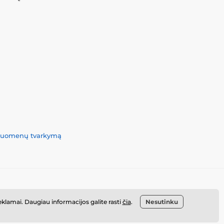
 duomenų tvarkymą
reklamai. Daugiau informacijos galite rasti
čia
.
Nesutinku