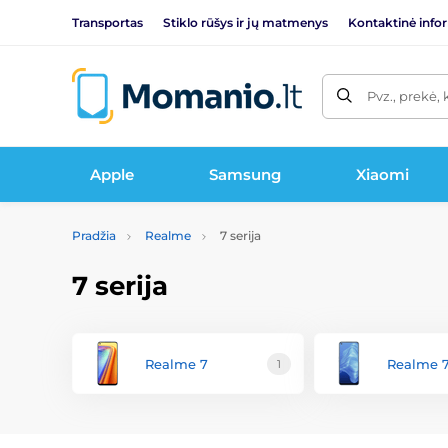
Transportas
Stiklo rūšys ir jų matmenys
Kontaktinė info
Pvz., prekė, 
Apple
Samsung
Xiaomi
Pradžia
Realme
7 serija
7 serija
Realme 7
Realme 
1