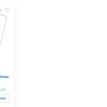
intas
 jus
pšelį