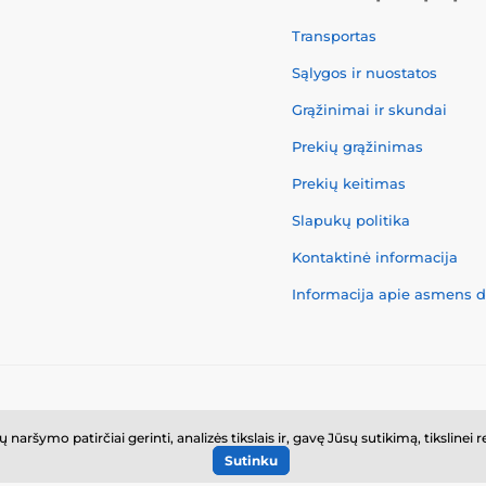
Transportas
Sąlygos ir nuostatos
Grąžinimai ir skundai
Prekių grąžinimas
Prekių keitimas
Slapukų politika
Kontaktinė informacija
Informacija apie asmens
© 2026 www.momanio.lt ⦁ El. parduotuvę sukūrė
SIMPLIA.cz
ršymo patirčiai gerinti, analizės tikslais ir, gavę Jūsų sutikimą, tikslinei 
Sutinku