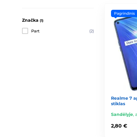
Pagrindinis
Značka
(1)
Part
(2)
Realme 7 a
stiklas
Sandėlyje
,
2,80 €