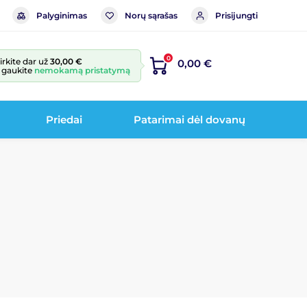
Palyginimas
Norų sąrašas
Prisijungti
0
irkite dar už
30,00 €
0,00 €
r gaukite
nemokamą pristatymą
Priedai
Patarimai dėl dovanų