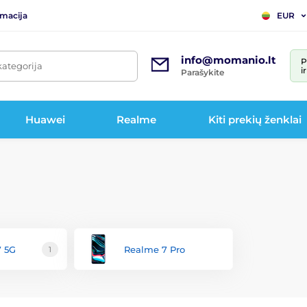
rmacija
EUR
info@momanio.lt
P
kategorija
i
Parašykite
Huawei
Realme
Kiti prekių ženklai
7 5G
Realme 7 Pro
1