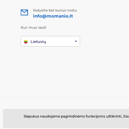
Rašykite bet kuriuo metu
info@momanio.lt
Kur mus rasti
Lietuvių
Slapukus naudojame pagrindinėms funkcijoms užtikrinti, Jūsų na