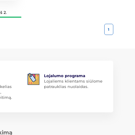
š 2.
1
Lojalumo programa
Lojaliems klientams siūlome
kelias
patrauklias nuolaidas.
,
itimą.
rkimą