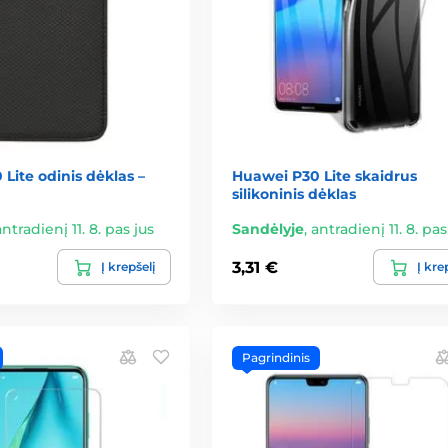
Lite odinis dėklas –
Huawei P30 Lite skaidrus
silikoninis dėklas
antradienį 11. 8. pas jus
Sandėlyje
,
antradienį 11. 8. pas
3,31 €
Į krepšelį
Į kre
Pagrindinis