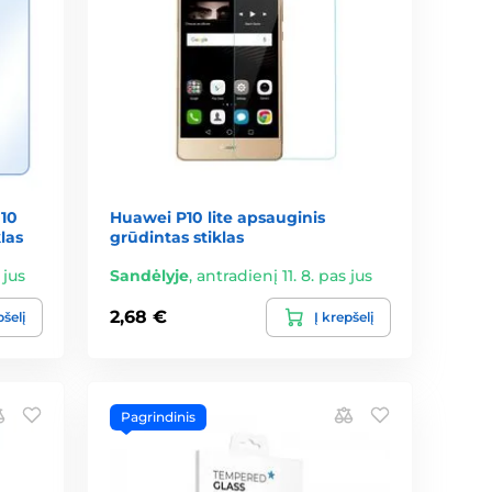
 10
Huawei P10 lite apsauginis
las
grūdintas stiklas
 jus
Sandėlyje
,
antradienį 11. 8. pas jus
2,68 €
pšelį
Į krepšelį
Pagrindinis