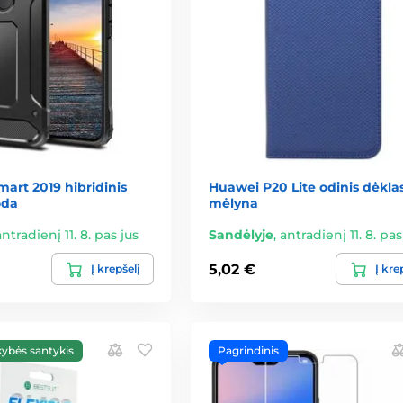
art 2019 hibridinis
Huawei P20 Lite odinis dėklas
oda
mėlyna
antradienį 11. 8. pas jus
Sandėlyje
,
antradienį 11. 8. pas
5,02 €
Į krepšelį
Į kre
kybės santykis
Pagrindinis