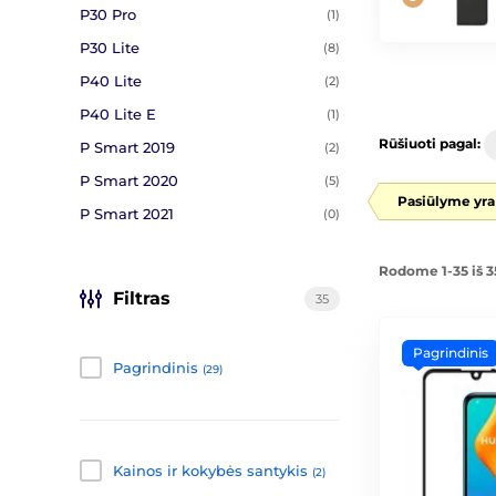
P30 Pro
(1)
P30 Lite
(8)
P40 Lite
(2)
P40 Lite E
(1)
Rūšiuoti pagal:
P Smart 2019
(2)
P Smart 2020
(5)
Pasiūlyme yra
P Smart 2021
(0)
Rodome 1-35 iš 3
Filtras
35
Pagrindinis
Pagrindinis
(29)
Kainos ir kokybės santykis
(2)