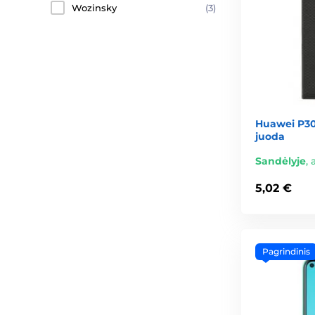
Wozinsky
(3)
Huawei P30 
juoda
Sandėlyje
,
5,02 €
Pagrindinis