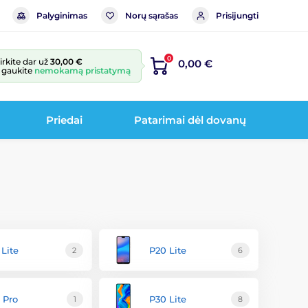
Palyginimas
Norų sąrašas
Prisijungti
0
irkite dar už
30,00 €
0,00 €
r gaukite
nemokamą pristatymą
Priedai
Patarimai dėl dovanų
 Lite
P20 Lite
2
6
 Pro
P30 Lite
1
8