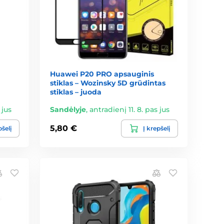
Huawei P20 PRO apsauginis
stiklas – Wozinsky 5D grūdintas
stiklas – juoda
 jus
Sandėlyje
,
antradienį 11. 8. pas jus
5,80 €
pšelį
Į krepšelį