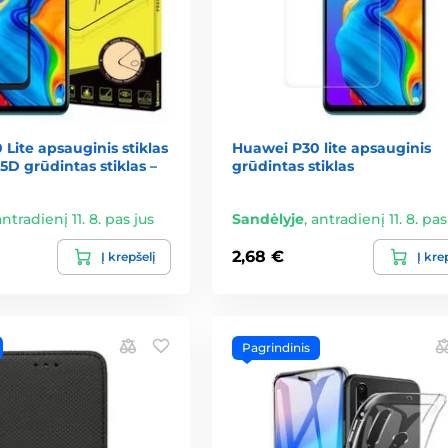
Lite apsauginis stiklas
Huawei P30 lite apsauginis
5D grūdintas stiklas –
grūdintas stiklas
antradienį 11. 8. pas jus
Sandėlyje
,
antradienį 11. 8. pas
2,68 €
Į krepšelį
Į kre
Pagrindinis