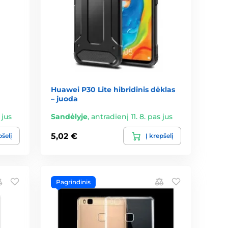
Huawei P30 Lite hibridinis dėklas
– juoda
 jus
Sandėlyje
,
antradienį 11. 8. pas jus
5,02 €
pšelį
Į krepšelį
Pagrindinis