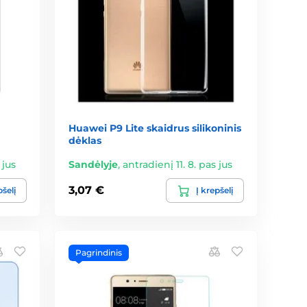
Huawei P9 Lite skaidrus silikoninis
dėklas
 jus
Sandėlyje
,
antradienį 11. 8. pas jus
3,07 €
pšelį
Į krepšelį
Pagrindinis