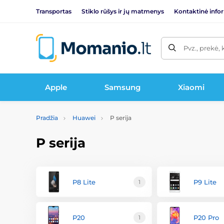
Transportas
Stiklo rūšys ir jų matmenys
Kontaktinė info
Pvz., prekė, 
Apple
Samsung
Xiaomi
Pradžia
Huawei
P serija
P serija
P8 Lite
P9 Lite
1
P20
P20 Pro
1