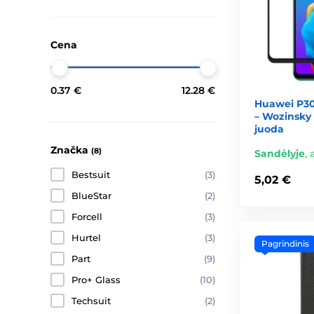
Cena
0.37 €
12.28 €
Huawei P30 
– Wozinsky 
juoda
Značka
(8)
Sandėlyje
,
Bestsuit
(3)
5,02 €
BlueStar
(2)
Forcell
(3)
Hurtel
(3)
Pagrindinis
Part
(9)
Pro+ Glass
(10)
Techsuit
(2)