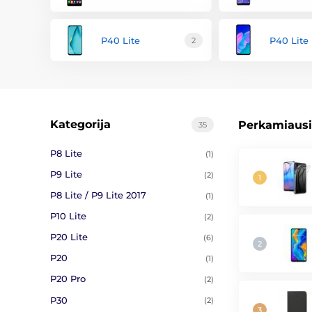
P40 Lite
P40 Lite
2
Kategorija
Perkamiausi
35
P8 Lite
(1)
P9 Lite
(2)
P8 Lite / P9 Lite 2017
(1)
P10 Lite
(2)
P20 Lite
(6)
P20
(1)
P20 Pro
(2)
P30
(2)