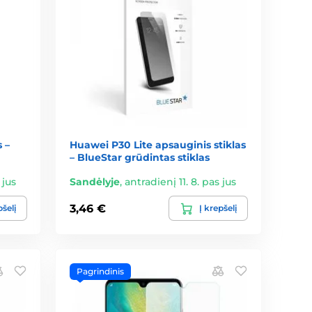
 –
Huawei P30 Lite apsauginis stiklas
– BlueStar grūdintas stiklas
 jus
Sandėlyje
,
antradienį 11. 8. pas jus
3,46 €
pšelį
Į krepšelį
Pagrindinis