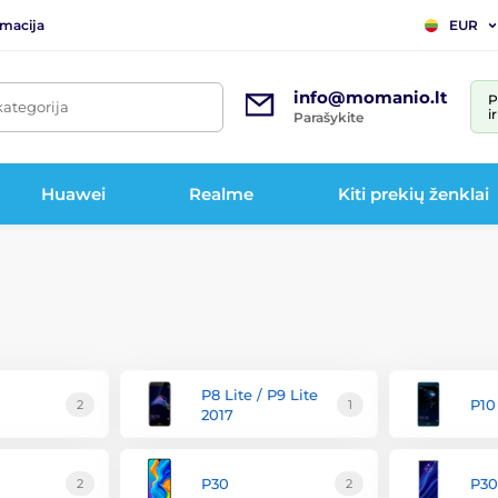
rmacija
EUR
info@momanio.lt
P
kategorija
i
Parašykite
Huawei
Realme
Kiti prekių ženklai
P8 Lite / P9 Lite
P10
2
1
2017
P30
P30
2
2