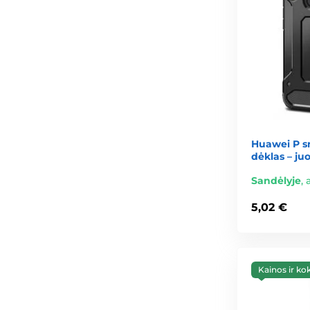
Huawei P sm
dėklas – ju
Sandėlyje
,
5,02 €
Kainos ir ko