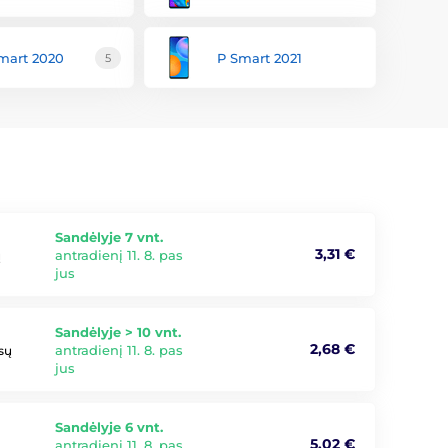
mart 2020
P Smart 2021
5
Sandėlyje 7 vnt.
3,31 €
antradienį 11. 8. pas
ų
jus
Sandėlyje > 10 vnt.
2,68 €
antradienį 11. 8. pas
ūsų
jus
Sandėlyje 6 vnt.
5,02 €
antradienį 11. 8. pas