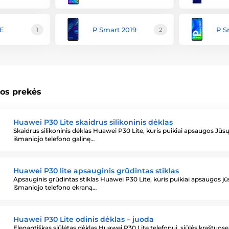
 E
P Smart 2019
P S
1
2
os prekės
Huawei P30 Lite skaidrus silikoninis dėklas
Skaidrus silikoninis dėklas Huawei P30 Lite, kuris puikiai apsaugos Jūs
išmaniojo telefono galinę…
Huawei P30 lite apsauginis grūdintas stiklas
Apsauginis grūdintas stiklas Huawei P30 Lite, kuris puikiai apsaugos j
išmaniojo telefono ekraną…
Huawei P30 Lite odinis dėklas – juoda
Elegantiškas siūlėtas dėklas Huawei P30 Lite telefonui. siūlės kraštuose