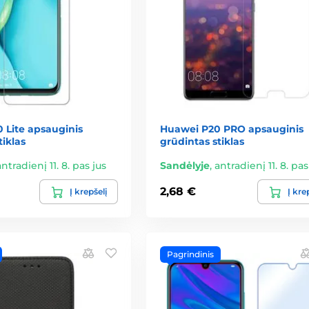
 Lite apsauginis
Huawei P20 PRO apsauginis
tiklas
grūdintas stiklas
antradienį 11. 8. pas jus
Sandėlyje
,
antradienį 11. 8. pas
2,68 €
Į krepšelį
Į kre
Pagrindinis