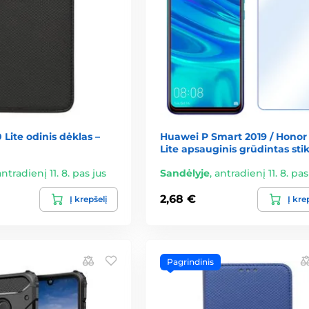
Lite odinis dėklas –
Huawei P Smart 2019 / Honor
Lite apsauginis grūdintas stik
antradienį 11. 8. pas jus
Sandėlyje
,
antradienį 11. 8. pas
2,68 €
Į krepšelį
Į kre
Pagrindinis