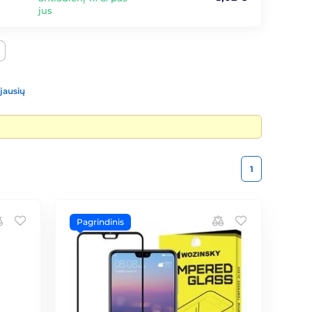
jus
jausių
1
Pagrindinis