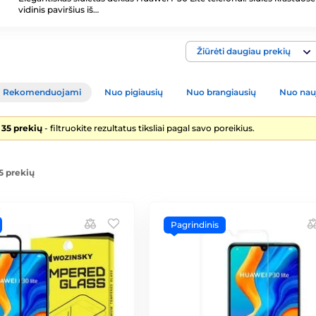
vidinis paviršius iš…
Žiūrėti daugiau prekių
Rekomenduojami
Nuo pigiausių
Nuo brangiausių
Nuo nau
 35 prekių
- filtruokite rezultatus tiksliai pagal savo poreikius.
5 prekių
Pagrindinis