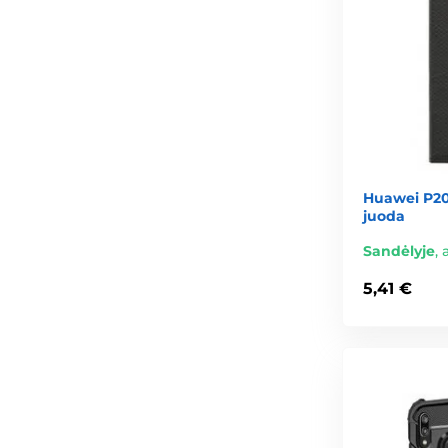
Huawei P20 
juoda
Sandėlyje
,
5,41 €