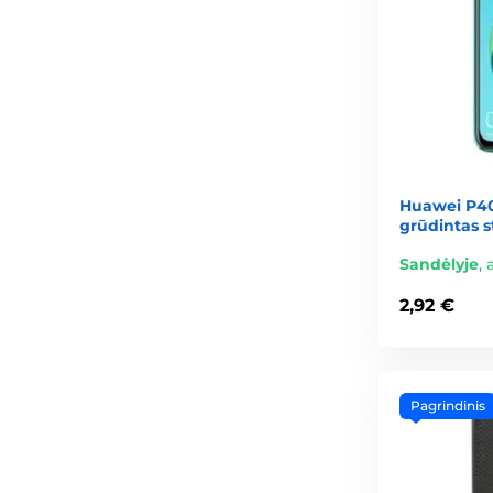
Huawei P40
grūdintas s
Sandėlyje
,
2,92 €
Pagrindinis