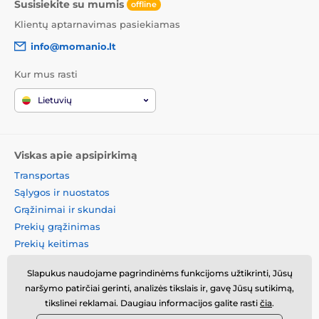
Susisiekite su mumis
offline
Klientų aptarnavimas pasiekiamas
info@momanio.lt
Kur mus rasti
Lietuvių
Viskas apie apsipirkimą
Transportas
Sąlygos ir nuostatos
Grąžinimai ir skundai
Prekių grąžinimas
Prekių keitimas
Slapukų politika
Slapukus naudojame pagrindinėms funkcijoms užtikrinti, Jūsų
Kontaktinė informacija
naršymo patirčiai gerinti, analizės tikslais ir, gavę Jūsų sutikimą,
Informacija apie asmens
tikslinei reklamai. Daugiau informacijos galite rasti
čia
.
duomenų tvarkymą