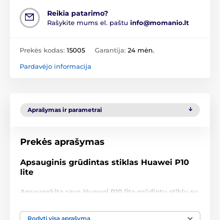
Reikia patarimo?
Rašykite mums el. paštu
info@momanio.lt
Prekės kodas:
15005
Garantija:
24 mėn.
Pardavėjo informacija
Aprašymas ir parametrai
Prekės aprašymas
Apsauginis grūdintas stiklas Huawei P10
lite
Apsaugokite savo Huawei P10 lite grūdintu stiklu su
9H kietumu ir vos 0,33 mm storiu!
Nesileiskite suklaidinami žemos kainos – šis
Rodyti visą aprašymą