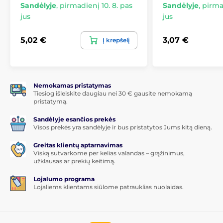
*Nuotraukos yra tik informacinio pobūdžio.
Sandėlyje
,
pirmadienį 10. 8. pas
Sandėlyje
,
pirmad
jus
jus
Užklijuoti gali kiekvienas
5,02 €
3,07 €
Kitas puikus šio grūdinto stiklo Huawei P10 lite
Į krepšelį
privalumas yra
labai paprastas užklijavimas
. Dėka
montavimo rinkinio
grūdinto stiklo pritvirtinimas prie
jūsų išmaniojo telefono ekrano bus tikrai paprastas.
Tobulas prilipimas
Nemokamas pristatymas
Tiesiog išleiskite daugiau nei 30 € gausite nemokamą
pristatymą.
Skirtingai nei kai kurie kiti grūdinti stiklai, visas
grūdinto stiklo Huawei P10 lite paviršius yra
Sandėlyje esančios prekės
padengtas adheziniais klijais, o tai garantuoja
visiškai
Visos prekės yra sandėlyje ir bus pristatytos Jums kitą dieną.
tobulą prilipimą visame
grūdinto stiklo
paviršiuje
.
Todėl nekyla pavojus, kad apsauginio stiklo kraštai
Greitas klientų aptarnavimas
atsilips ar atsikels.
Viską sutvarkome per kelias valandas – grąžinimus,
užklausas ar prekių keitimą.
Komplekto turinys:
Lojalumo programa
Lojaliems klientams siūlome patrauklias nuolaidas.
1 vnt. apsauginio grūdinto stiklo
1 vnt. sausa servetėlė
1 vnt. drėgna servetėlė