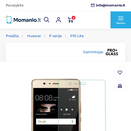
info@momanio.lt
Parašykite
0
Meniu
Pradžia
Huawei
P serija
P10 Lite
Gamintojas