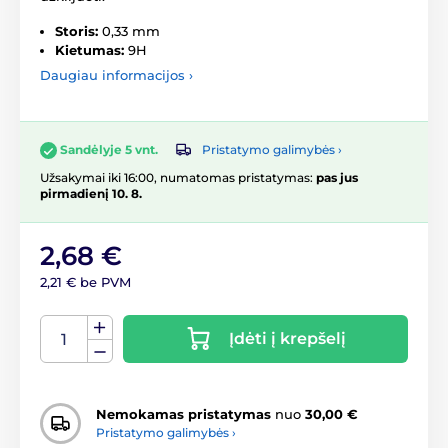
Storis:
0,33 mm
Kietumas:
9H
Daugiau informacijos ›
Pristatymo galimybės ›
Sandėlyje 5 vnt.
Užsakymai iki 16:00, numatomas pristatymas:
pas jus
pirmadienį 10. 8.
2,68 €
2,21 € be PVM
Įdėti į krepšelį
Nemokamas pristatymas
nuo
30,00 €
Pristatymo galimybės ›