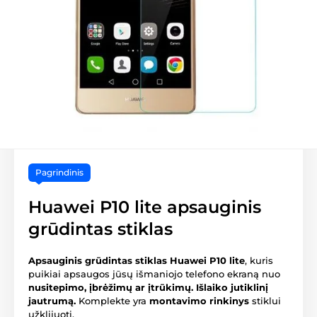
Pagrindinis
Huawei P10 lite apsauginis
grūdintas stiklas
Apsauginis grūdintas stiklas Huawei P10 lite
, kuris
puikiai apsaugos jūsų išmaniojo telefono ekraną nuo
nusitepimo, įbrėžimų ar įtrūkimų.
Išlaiko jutiklinį
jautrumą.
Komplekte yra
montavimo rinkinys
stiklui
užklijuoti.