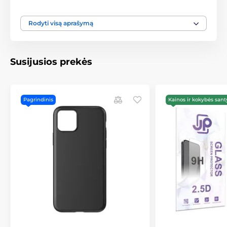
360° apsauga
– patikimai apsaugo jūsų telefoną
nuo kritimų, įbrėžimų ir kasdienio nusidėvėjimo
Rodyti visą aprašymą
Praktiška kišenėlė
– ideali mokėjimo kortelei,
dokumentams ar grynųjų pinigų
Magnetinis užsegimas
– saugus bet lengvai
Susijusios prekės
atidaromas
Integruotas stovas
– žiūrėkite vaizdo įrašus
patogiai bet kada ir bet kur
Pagrindinis
Kainos ir kokybės sant