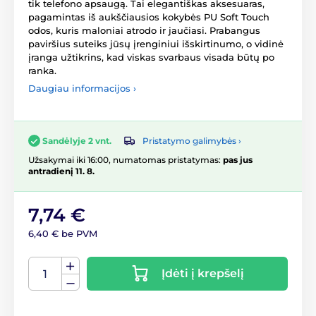
tik telefono apsaugą. Tai elegantiškas aksesuaras,
pagamintas iš aukščiausios kokybės PU Soft Touch
odos, kuris maloniai atrodo ir jaučiasi. Prabangus
paviršius suteiks jūsų įrenginiui išskirtinumo, o vidinė
įranga užtikrins, kad viskas svarbaus visada būtų po
ranka.
Daugiau informacijos ›
Pristatymo galimybės ›
Sandėlyje 2 vnt.
Užsakymai iki 16:00, numatomas pristatymas:
pas jus
antradienį 11. 8.
7,74 €
6,40 € be PVM
Įdėti į krepšelį