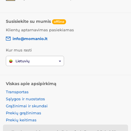
Susisiekite su mumis
offline
Klientų aptarnavimas pasiekiamas
info@momanio.lt
Kur mus rasti
Lietuvių
Viskas apie apsipirkimą
Transportas
Sąlygos ir nuostatos
Grąžinimai ir skundai
Prekių grąžinimas
Prekių keitimas
Slapukų politika