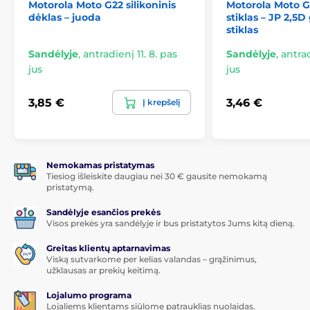
Motorola Moto G22 silikoninis
Motorola Moto G
dėklas – juoda
stiklas – JP 2,5D
stiklas
Sandėlyje
,
antradienį 11. 8. pas
Sandėlyje
,
antrad
jus
jus
3,85 €
3,46 €
Į krepšelį
Nemokamas pristatymas
Tiesiog išleiskite daugiau nei 30 € gausite nemokamą
pristatymą.
Sandėlyje esančios prekės
Visos prekės yra sandėlyje ir bus pristatytos Jums kitą dieną.
Greitas klientų aptarnavimas
Viską sutvarkome per kelias valandas – grąžinimus,
užklausas ar prekių keitimą.
Lojalumo programa
Lojaliems klientams siūlome patrauklias nuolaidas.