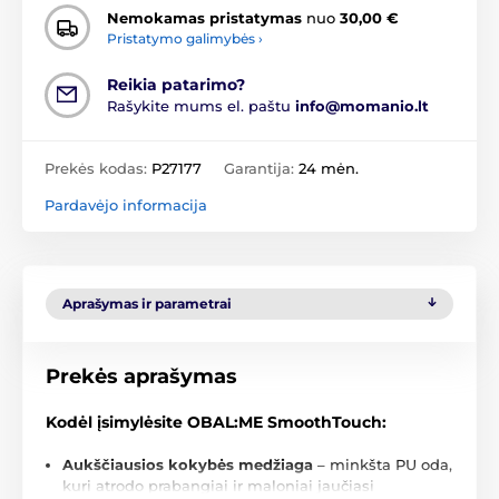
Nemokamas pristatymas
nuo
30,00 €
Pristatymo galimybės ›
Reikia patarimo?
Rašykite mums el. paštu
info@momanio.lt
Prekės kodas:
P27177
Garantija:
24 mėn.
Pardavėjo informacija
Aprašymas ir parametrai
Prekės aprašymas
Kodėl įsimylėsite OBAL:ME SmoothTouch:
Aukščiausios kokybės medžiaga
– minkšta PU oda,
kuri atrodo prabangiai ir maloniai jaučiasi