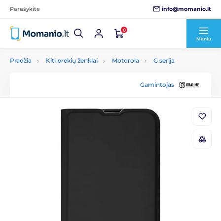
info@momanio.lt
Parašykite
0
Meniu
Pradžia
Kiti prekių ženklai
Motorola
G serija
Gamintojas