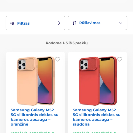
Rūšiavimas
Filtras
Rodome 1-5 iš 5 prekių
Samsung Galaxy M52
Samsung Galaxy M52
5G silikoninis dėklas su
5G silikoninis dėklas su
kameros apsauga –
kameros apsauga –
oranžinė
raudona
Sandėlyje
,
antradienį 11. 8.
Sandėlyje
,
antradienį 11. 8.