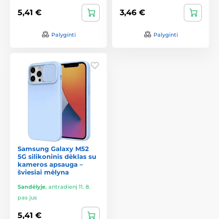
5,41 €
3,46 €
Palyginti
Palyginti
Samsung Galaxy M52
5G silikoninis dėklas su
kameros apsauga –
šviesiai mėlyna
Sandėlyje
,
antradienį 11. 8.
pas jus
5,41 €