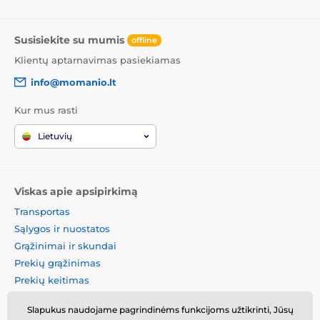
Susisiekite su mumis
offline
Klientų aptarnavimas pasiekiamas
info@momanio.lt
Kur mus rasti
Lietuvių
Viskas apie apsipirkimą
Transportas
Sąlygos ir nuostatos
Grąžinimai ir skundai
Prekių grąžinimas
Prekių keitimas
Slapukų politika
Slapukus naudojame pagrindinėms funkcijoms užtikrinti, Jūsų
Kontaktinė informacija