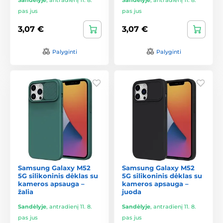
pas jus
pas jus
3,07 €
3,07 €
Palyginti
Palyginti
Samsung Galaxy M52
Samsung Galaxy M52
5G silikoninis dėklas su
5G silikoninis dėklas su
kameros apsauga –
kameros apsauga –
žalia
juoda
Sandėlyje
,
antradienį 11. 8.
Sandėlyje
,
antradienį 11. 8.
pas jus
pas jus