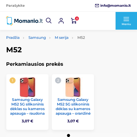
info@momanio.lt
Parašykite
0
Meniu
Pradžia
Samsung
M serija
M52
M52
Perkamiausios prekės
Samsung Galaxy
Samsung Galaxy
M52 5G silikoninis
M52 5G silikoninis
dėklas su kameros
dėklas su kameros
apsauga – raudona
apsauga – oranžinė
3,07 €
3,07 €