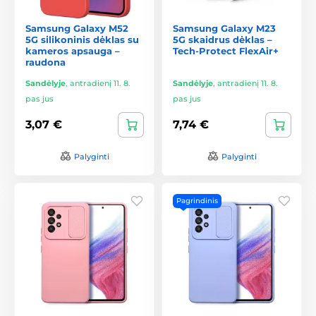
Samsung Galaxy M52
Samsung Galaxy M23
5G silikoninis dėklas su
5G skaidrus dėklas –
kameros apsauga –
Tech-Protect FlexAir+
raudona
Sandėlyje
,
antradienį 11. 8.
Sandėlyje
,
antradienį 11. 8.
pas jus
pas jus
3,07 €
7,74 €
Palyginti
Palyginti
Pagrindinis