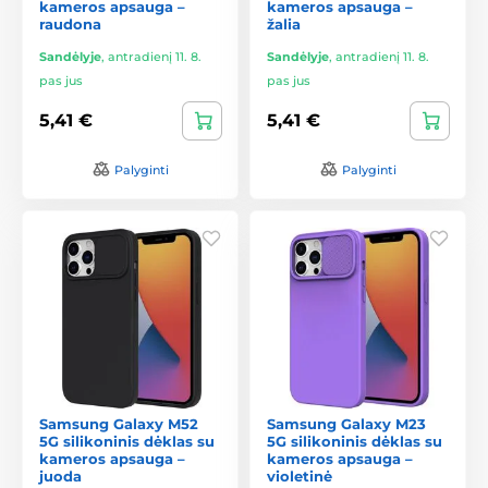
kameros apsauga –
kameros apsauga –
raudona
žalia
Sandėlyje
,
antradienį 11. 8.
Sandėlyje
,
antradienį 11. 8.
pas jus
pas jus
5,41 €
5,41 €
Palyginti
Palyginti
Samsung Galaxy M52
Samsung Galaxy M23
5G silikoninis dėklas su
5G silikoninis dėklas su
kameros apsauga –
kameros apsauga –
juoda
violetinė