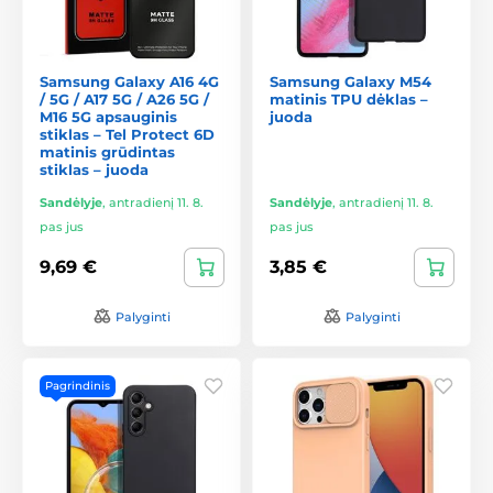
Samsung Galaxy A16 4G
Samsung Galaxy M54
/ 5G / A17 5G / A26 5G /
matinis TPU dėklas –
M16 5G apsauginis
juoda
stiklas – Tel Protect 6D
matinis grūdintas
stiklas – juoda
Sandėlyje
,
antradienį 11. 8.
Sandėlyje
,
antradienį 11. 8.
pas jus
pas jus
9,69 €
3,85 €
Palyginti
Palyginti
Pagrindinis