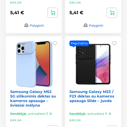
pas jus
pas jus
5,41 €
5,41 €
Palyginti
Palyginti
Pagrindinis
Samsung Galaxy M52
Samsung Galaxy M23 /
5G silikoninis dėklas su
F23 dėklas su kameros
kameros apsauga –
apsauga Slide – juoda
šviesiai mėlyna
Sandėlyje
,
antradienį 11. 8.
Sandėlyje
,
antradienį 11. 8.
pas jus
pas jus