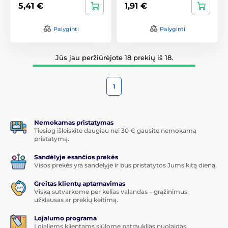
5,41 €
1,91 €
Palyginti
Palyginti
Jūs jau peržiūrėjote 18 prekių iš 18.
1
Nemokamas pristatymas
Tiesiog išleiskite daugiau nei 30 € gausite nemokamą
pristatymą.
Sandėlyje esančios prekės
Visos prekės yra sandėlyje ir bus pristatytos Jums kitą dieną.
Greitas klientų aptarnavimas
Viską sutvarkome per kelias valandas – grąžinimus,
užklausas ar prekių keitimą.
Lojalumo programa
Lojaliems klientams siūlome patrauklias nuolaidas.