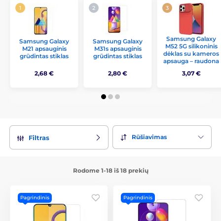
Samsung Galaxy
Samsung Galaxy
Samsung Galaxy
M52 5G silikoninis
M21 apsauginis
M31s apsauginis
dėklas su kameros
grūdintas stiklas
grūdintas stiklas
apsauga – raudona
2,68 €
2,80 €
3,07 €
Rūšiavimas
Filtras
Rodome 1-18 iš 18 prekių
Pagrindinis
Pagrindinis