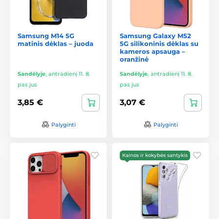
Samsung M14 5G
Samsung Galaxy M52
matinis dėklas – juoda
5G silikoninis dėklas su
kameros apsauga –
oranžinė
Sandėlyje
,
antradienį 11. 8.
Sandėlyje
,
antradienį 11. 8.
pas jus
pas jus
3,85 €
3,07 €
Palyginti
Palyginti
Kainos ir kokybės santykis