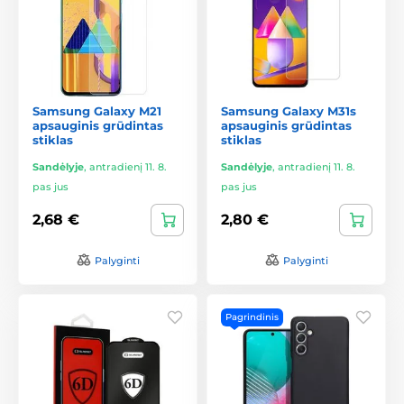
Samsung Galaxy M21
Samsung Galaxy M31s
apsauginis grūdintas
apsauginis grūdintas
stiklas
stiklas
Sandėlyje
,
antradienį 11. 8.
Sandėlyje
,
antradienį 11. 8.
pas jus
pas jus
2,68 €
2,80 €
Palyginti
Palyginti
Pagrindinis