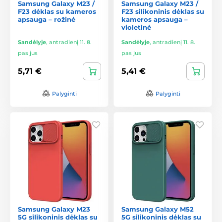
Samsung Galaxy M23 /
Samsung Galaxy M23 /
F23 dėklas su kameros
F23 silikoninis dėklas su
apsauga – rožinė
kameros apsauga –
violetinė
Sandėlyje
,
antradienį 11. 8.
Sandėlyje
,
antradienį 11. 8.
pas jus
pas jus
5,71 €
5,41 €
Palyginti
Palyginti
Samsung Galaxy M23
Samsung Galaxy M52
5G silikoninis dėklas su
5G silikoninis dėklas su