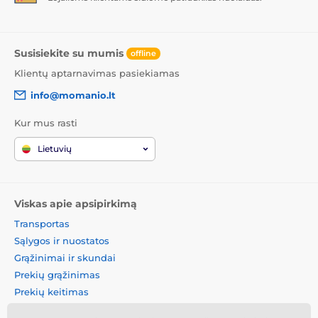
Susisiekite su mumis
offline
Klientų aptarnavimas pasiekiamas
info@momanio.lt
Kur mus rasti
Lietuvių
Viskas apie apsipirkimą
Transportas
Sąlygos ir nuostatos
Grąžinimai ir skundai
Prekių grąžinimas
Prekių keitimas
Slapukų politika