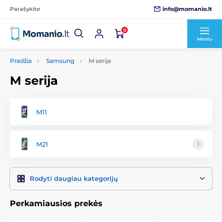
info@momanio.lt
Parašykite
0
Meniu
Pradžia
Samsung
M serija
M serija
M11
M21
1
Rodyti daugiau kategorijų
Perkamiausios prekės