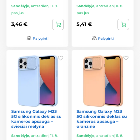
Sandėlyje
,
antradienį 11. 8.
Sandėlyje
,
antradienį 11. 8.
pas jus
pas jus
3,46 €
5,41 €
Palyginti
Palyginti
Samsung Galaxy M23
Samsung Galaxy M23
5G silikoninis dėklas su
5G silikoninis dėklas su
kameros apsauga –
kameros apsauga –
šviesiai mėlyna
oranžinė
Sandėlyje
,
antradienį 11. 8.
Sandėlyje
,
antradienį 11. 8.