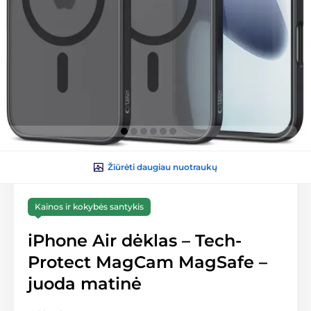
Žiūrėti daugiau nuotraukų
Kainos ir kokybės santykis
iPhone Air dėklas – Tech-
Protect MagCam MagSafe –
juoda matinė