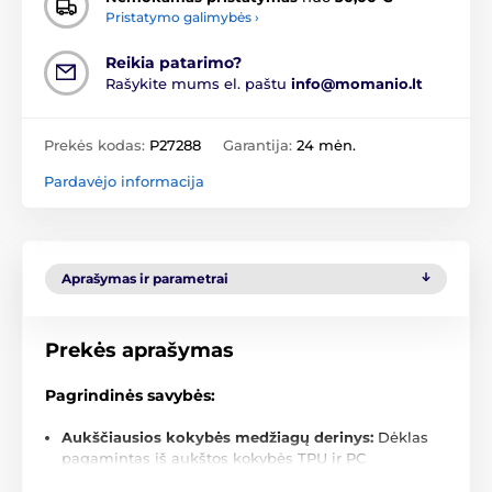
Pristatymo galimybės ›
Reikia patarimo?
Rašykite mums el. paštu
info@momanio.lt
Prekės kodas:
P27288
Garantija:
24 mėn.
Pardavėjo informacija
Aprašymas ir parametrai
Prekės aprašymas
Pagrindinės savybės:
Aukščiausios kokybės medžiagų derinys:
Dėklas
pagamintas iš aukštos kokybės TPU ir PC
komponentų. Lankstus poliuretano plastiko rėmas