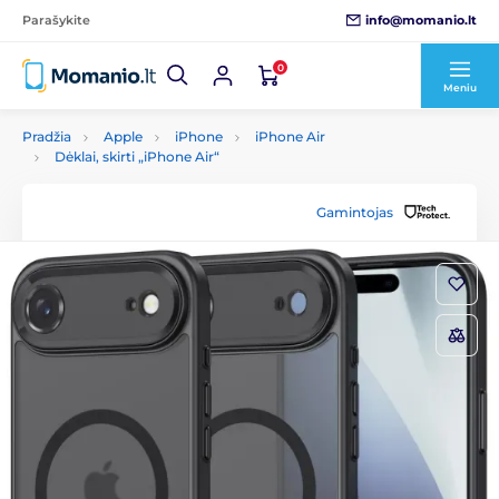
info@momanio.lt
Parašykite
0
Meniu
Pradžia
Apple
iPhone
iPhone Air
Dėklai, skirti „iPhone Air“
Gamintojas