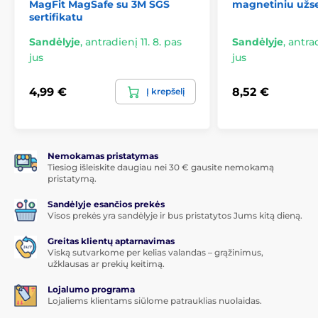
MagFit MagSafe su 3M SGS
magnetiniu užs
sertifikatu
Sandėlyje
,
antradienį 11. 8. pas
Sandėlyje
,
antrad
jus
jus
4,99 €
8,52 €
Į krepšelį
Nemokamas pristatymas
Tiesiog išleiskite daugiau nei 30 € gausite nemokamą
pristatymą.
Sandėlyje esančios prekės
Visos prekės yra sandėlyje ir bus pristatytos Jums kitą dieną.
Greitas klientų aptarnavimas
Viską sutvarkome per kelias valandas – grąžinimus,
užklausas ar prekių keitimą.
Lojalumo programa
Lojaliems klientams siūlome patrauklias nuolaidas.