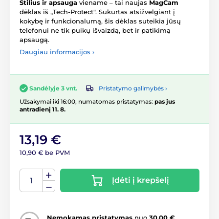
Stilius ir apsauga
viename – tai naujas
MagCam
dėklas iš „Tech-Protect". Sukurtas atsižvelgiant į
kokybę ir funkcionalumą, šis dėklas suteikia jūsų
telefonui ne tik puikų išvaizdą, bet ir patikimą
apsaugą.
Daugiau informacijos ›
Pristatymo galimybės ›
Sandėlyje 3 vnt.
Užsakymai iki 16:00, numatomas pristatymas:
pas jus
antradienį 11. 8.
13,19 €
10,90 € be PVM
Įdėti į krepšelį
Nemokamas pristatymas
nuo
30,00 €