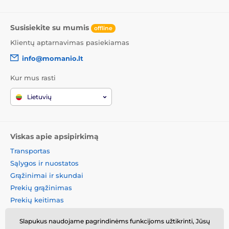
Susisiekite su mumis
offline
Klientų aptarnavimas pasiekiamas
info@momanio.lt
Kur mus rasti
Lietuvių
Viskas apie apsipirkimą
Transportas
Sąlygos ir nuostatos
Grąžinimai ir skundai
Prekių grąžinimas
Prekių keitimas
Slapukų politika
Slapukus naudojame pagrindinėms funkcijoms užtikrinti, Jūsų
Kontaktinė informacija