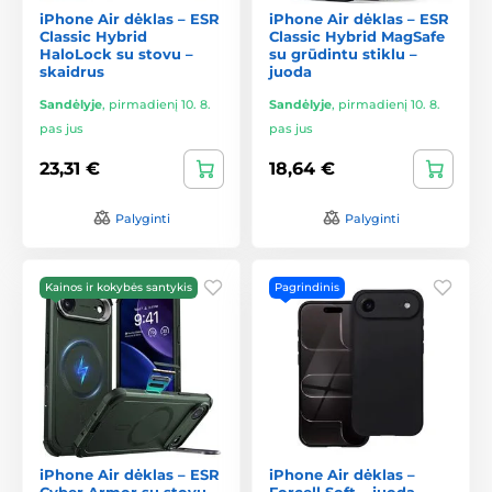
iPhone Air dėklas – ESR
iPhone Air dėklas – ESR
Classic Hybrid
Classic Hybrid MagSafe
HaloLock su stovu –
su grūdintu stiklu –
skaidrus
juoda
Sandėlyje
,
pirmadienį 10. 8.
Sandėlyje
,
pirmadienį 10. 8.
pas jus
pas jus
23,31 €
18,64 €
Palyginti
Palyginti
Kainos ir kokybės santykis
Pagrindinis
iPhone Air dėklas – ESR
iPhone Air dėklas –
Cyber Armor su stovu –
Forcell Soft – juoda