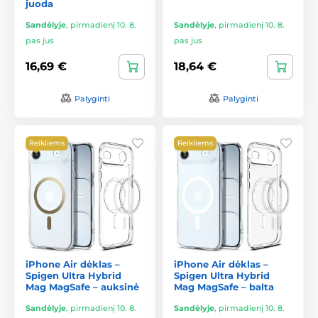
juoda
Sandėlyje
,
pirmadienį 10. 8.
Sandėlyje
,
pirmadienį 10. 8.
pas jus
pas jus
16,69 €
18,64 €
Palyginti
Palyginti
Reikliems
Reikliems
iPhone Air dėklas –
iPhone Air dėklas –
Spigen Ultra Hybrid
Spigen Ultra Hybrid
Mag MagSafe – auksinė
Mag MagSafe – balta
Sandėlyje
,
pirmadienį 10. 8.
Sandėlyje
,
pirmadienį 10. 8.