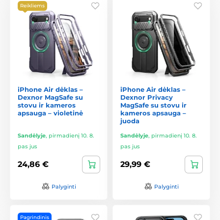
Reikliems
iPhone Air dėklas –
iPhone Air dėklas –
Dexnor MagSafe su
Dexnor Privacy
stovu ir kameros
MagSafe su stovu ir
apsauga – violetinė
kameros apsauga –
juoda
Sandėlyje
,
pirmadienį 10. 8.
Sandėlyje
,
pirmadienį 10. 8.
pas jus
pas jus
24,86 €
29,99 €
Palyginti
Palyginti
Pagrindinis