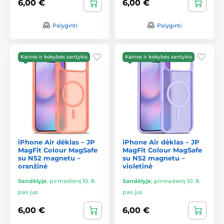
6,00 €
6,00 €
Palyginti
Palyginti
Kainos ir kokybės santykis
Kainos ir kokybės santykis
iPhone Air dėklas – JP
iPhone Air dėklas – JP
MagFit Colour MagSafe
MagFit Colour MagSafe
su N52 magnetu –
su N52 magnetu –
oranžinė
violetinė
Sandėlyje
,
pirmadienį 10. 8.
Sandėlyje
,
pirmadienį 10. 8.
pas jus
pas jus
6,00 €
6,00 €