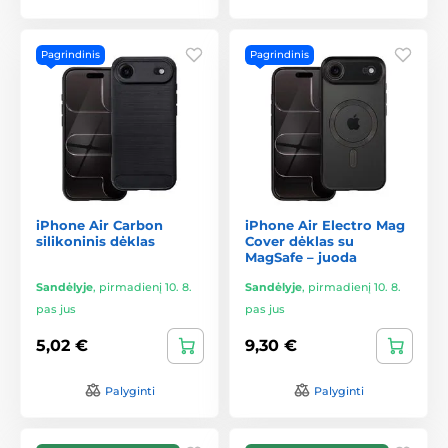
Pagrindinis
Pagrindinis
iPhone Air Carbon
iPhone Air Electro Mag
silikoninis dėklas
Cover dėklas su
MagSafe – juoda
Sandėlyje
,
pirmadienį 10. 8.
Sandėlyje
,
pirmadienį 10. 8.
pas jus
pas jus
5,02 €
9,30 €
Palyginti
Palyginti