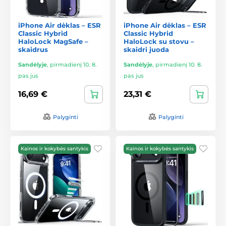
iPhone Air dėklas – ESR
iPhone Air dėklas – ESR
Classic Hybrid
Classic Hybrid
HaloLock MagSafe –
HaloLock su stovu –
skaidrus
skaidri juoda
Sandėlyje
,
pirmadienį 10. 8.
Sandėlyje
,
pirmadienį 10. 8.
pas jus
pas jus
16,69 €
23,31 €
Palyginti
Palyginti
Kainos ir kokybės santykis
Kainos ir kokybės santykis