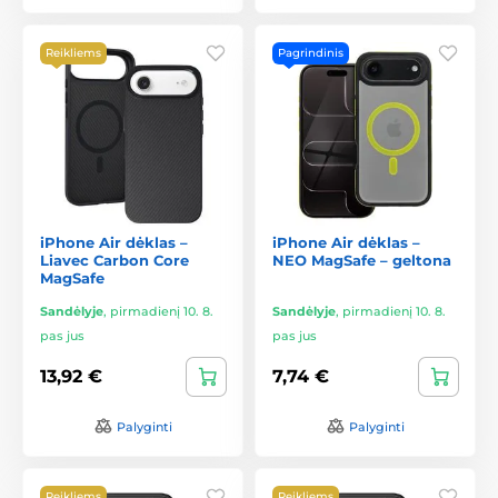
Reikliems
Pagrindinis
iPhone Air dėklas –
iPhone Air dėklas –
Liavec Carbon Core
NEO MagSafe – geltona
MagSafe
Sandėlyje
,
pirmadienį 10. 8.
Sandėlyje
,
pirmadienį 10. 8.
pas jus
pas jus
13,92 €
7,74 €
Palyginti
Palyginti
Reikliems
Reikliems