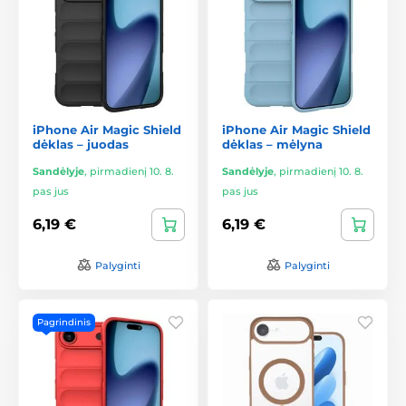
iPhone Air Magic Shield
iPhone Air Magic Shield
dėklas – juodas
dėklas – mėlyna
Sandėlyje
,
pirmadienį 10. 8.
Sandėlyje
,
pirmadienį 10. 8.
pas jus
pas jus
6,19 €
6,19 €
Palyginti
Palyginti
Pagrindinis