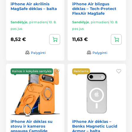
iPhone Air akrilinis
iPhone Air blizgus
MagSafe dėklas – balta
dėklas – Tech-Protect
FlexAir MagSafe
Sandėlyje
,
pirmadienį 10. 8.
Sandėlyje
,
pirmadienį 10. 8.
pas jus
pas jus
8,52 €
11,63 €
Palyginti
Palyginti
Kainos ir kokybės santykis
Reikliems
iPhone Air dėklas su
iPhone Air dėklas –
stovu ir kameros
Benks Magnetic Lucid
apsauga Camslide
Armor – balta