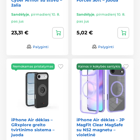
žalia
Sandėlyje
,
pirmadienį 10. 8.
Sandėlyje
,
pirmadienį 10. 8.
pas jus
pas jus
23,31 €
5,02 €
Palyginti
Palyginti
Nemokamas pristatymas
Kainos ir kokybės santykis
iPhone Air dėklas –
iPhone Air dėklas – JP
GRxplore greito
MagFit Clear MagSafe
tvirtinimo sistema –
su N52 magnetu –
juoda
violetinė