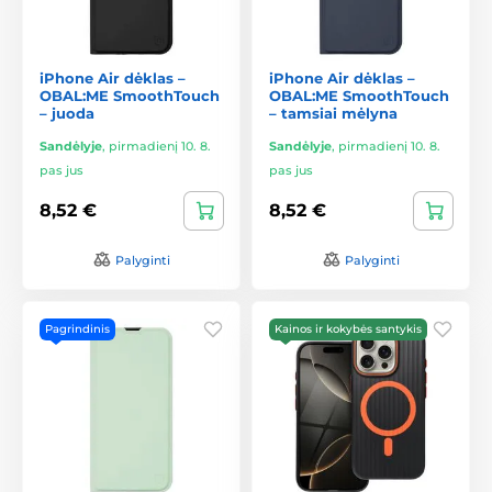
iPhone Air dėklas –
iPhone Air dėklas –
OBAL:ME SmoothTouch
OBAL:ME SmoothTouch
– juoda
– tamsiai mėlyna
Sandėlyje
,
pirmadienį 10. 8.
Sandėlyje
,
pirmadienį 10. 8.
pas jus
pas jus
8,52 €
8,52 €
Palyginti
Palyginti
Pagrindinis
Kainos ir kokybės santykis