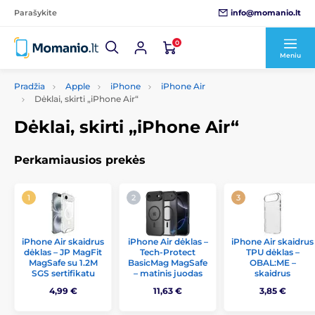
info@momanio.lt
Parašykite
0
Meniu
Pradžia
Apple
iPhone
iPhone Air
Dėklai, skirti „iPhone Air“
Dėklai, skirti „iPhone Air“
Perkamiausios prekės
iPhone Air skaidrus
iPhone Air dėklas –
iPhone Air skaidrus
dėklas – JP MagFit
Tech-Protect
TPU dėklas –
MagSafe su 1.2M
BasicMag MagSafe
OBAL:ME –
SGS sertifikatu
– matinis juodas
skaidrus
4,99 €
11,63 €
3,85 €