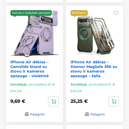
Kainos ir kokybės santykis
Reikliems
iPhone Air dėklas –
iPhone Air dėklas –
Camslide Stand su
Dexnor MagSafe 360 su
stovu ir kameros
stovu ir kameros
apsauga – violetinė
apsauga – žalia
Sandėlyje
,
pirmadienį 10. 8.
Sandėlyje
,
pirmadienį 10. 8.
pas jus
pas jus
9,69 €
25,25 €
Palyginti
Palyginti