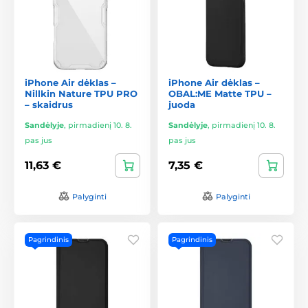
iPhone Air dėklas –
iPhone Air dėklas –
Nillkin Nature TPU PRO
OBAL:ME Matte TPU –
– skaidrus
juoda
Sandėlyje
,
pirmadienį 10. 8.
Sandėlyje
,
pirmadienį 10. 8.
pas jus
pas jus
11,63 €
7,35 €
Palyginti
Palyginti
Pagrindinis
Pagrindinis