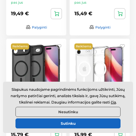
pas jus
pas jus
19,49 €
15,49 €
Palyginti
Palyginti
Reikliems
Reikliems
Slapukus naudojame pagrindinėms funkcijoms užtikrinti, Jūsų
naršymo patirčiai gerinti, analizės tikslais ir, gavę Jūsų sutikimą,
iPhone Air dėklas –
iPhone Air dėklas –
tikslinei reklamai. Daugiau informacijos galite rasti
čia
.
Spigen Ultra Hybrid
Spigen Ultra Hybrid
Mag MagSafe – juoda
Mag MagSafe – skaidrus
Nesutinku
Sandėlyje
,
pirmadienį 10. 8.
Sandėlyje
,
pirmadienį 10. 8.
Sutinku
pas jus
pas jus
15,79 €
15,99 €