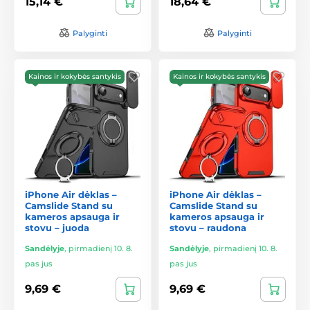
15,14 €
18,64 €
Palyginti
Palyginti
Kainos ir kokybės santykis
Kainos ir kokybės santykis
iPhone Air dėklas –
iPhone Air dėklas –
Camslide Stand su
Camslide Stand su
kameros apsauga ir
kameros apsauga ir
stovu – juoda
stovu – raudona
Sandėlyje
,
pirmadienį 10. 8.
Sandėlyje
,
pirmadienį 10. 8.
pas jus
pas jus
9,69 €
9,69 €