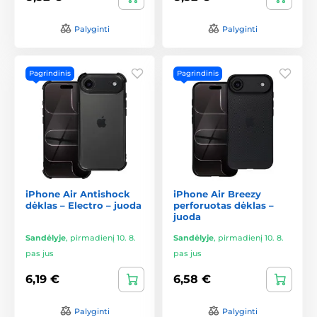
Palyginti
Palyginti
Pagrindinis
Pagrindinis
iPhone Air Antishock
iPhone Air Breezy
dėklas – Electro – juoda
perforuotas dėklas –
juoda
Sandėlyje
,
pirmadienį 10. 8.
Sandėlyje
,
pirmadienį 10. 8.
pas jus
pas jus
6,19 €
6,58 €
Palyginti
Palyginti