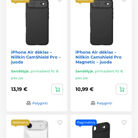
iPhone Air dėklas –
iPhone Air dėklas –
Nillkin CamShield Pro –
Nillkin Camshield Pro
juoda
Magnetic – juoda
Sandėlyje
,
pirmadienį 10. 8.
Sandėlyje
,
pirmadienį 10. 8.
pas jus
pas jus
13,19 €
10,99 €
Palyginti
Palyginti
Reikliems
Pagrindinis