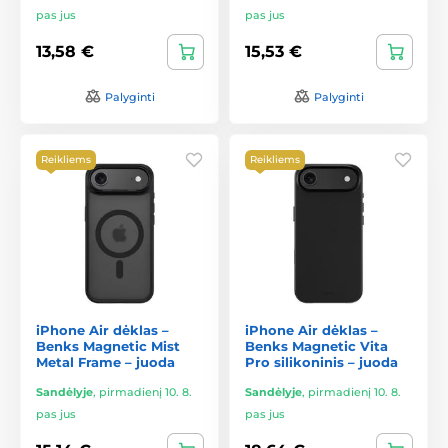
pas jus
pas jus
13,58 €
15,53 €
Palyginti
Palyginti
Reikliems
Reikliems
iPhone Air dėklas –
iPhone Air dėklas –
Benks Magnetic Mist
Benks Magnetic Vita
Metal Frame – juoda
Pro silikoninis – juoda
Sandėlyje
,
pirmadienį 10. 8.
Sandėlyje
,
pirmadienį 10. 8.
pas jus
pas jus