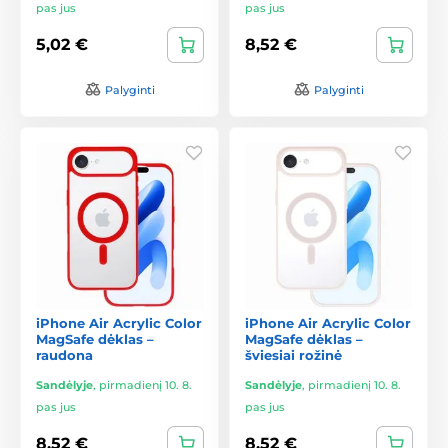
pas jus
pas jus
5,02 €
8,52 €
Palyginti
Palyginti
iPhone Air Acrylic Color
iPhone Air Acrylic Color
MagSafe dėklas –
MagSafe dėklas –
raudona
šviesiai rožinė
Sandėlyje
,
pirmadienį 10. 8.
Sandėlyje
,
pirmadienį 10. 8.
pas jus
pas jus
8,52 €
8,52 €