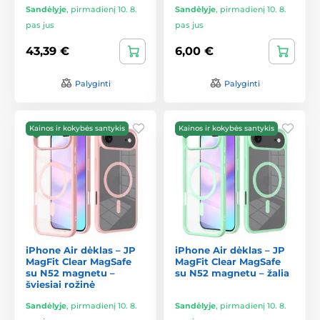
Sandėlyje
,
pirmadienį 10. 8.
Sandėlyje
,
pirmadienį 10. 8.
pas jus
pas jus
43,39 €
6,00 €
Palyginti
Palyginti
Kainos ir kokybės santykis
Kainos ir kokybės santykis
iPhone Air dėklas – JP
iPhone Air dėklas – JP
MagFit Clear MagSafe
MagFit Clear MagSafe
su N52 magnetu –
su N52 magnetu – žalia
šviesiai rožinė
Sandėlyje
,
pirmadienį 10. 8.
Sandėlyje
,
pirmadienį 10. 8.