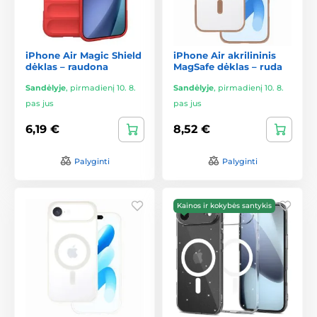
iPhone Air Magic Shield
iPhone Air akrilininis
dėklas – raudona
MagSafe dėklas – ruda
Sandėlyje
,
pirmadienį 10. 8.
Sandėlyje
,
pirmadienį 10. 8.
pas jus
pas jus
6,19 €
8,52 €
Palyginti
Palyginti
Kainos ir kokybės santykis