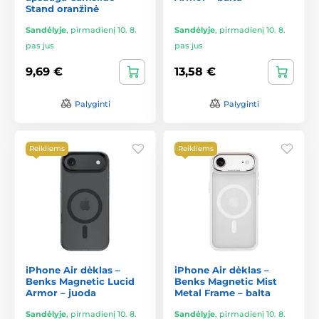
Stand oranžinė
Sandėlyje
,
pirmadienį 10. 8.
Sandėlyje
,
pirmadienį 10. 8.
pas jus
pas jus
9,69 €
13,58 €
Palyginti
Palyginti
Reikliems
Reikliems
iPhone Air dėklas –
iPhone Air dėklas –
Benks Magnetic Lucid
Benks Magnetic Mist
Armor – juoda
Metal Frame – balta
Sandėlyje
,
pirmadienį 10. 8.
Sandėlyje
,
pirmadienį 10. 8.