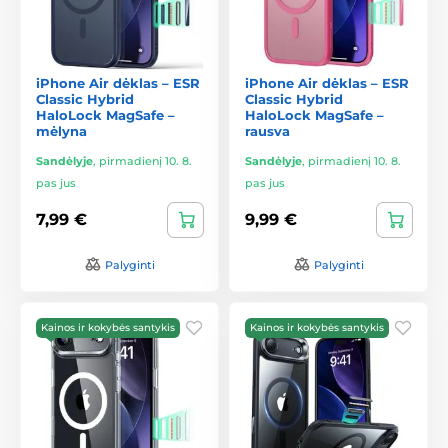
iPhone Air dėklas – ESR
iPhone Air dėklas – ESR
Classic Hybrid
Classic Hybrid
HaloLock MagSafe –
HaloLock MagSafe –
mėlyna
rausva
Sandėlyje
,
pirmadienį 10. 8.
Sandėlyje
,
pirmadienį 10. 8.
pas jus
pas jus
7,99 €
9,99 €
Palyginti
Palyginti
Kainos ir kokybės santykis
Kainos ir kokybės santykis