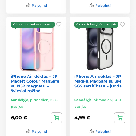
Palyginti
Palyginti
Kainos ir kokybės santykis
Kainos ir kokybės santykis
iPhone Air dėklas – JP
iPhone Air dėklas – JP
MagFit Colour MagSafe
MagFit MagSafe su 3M
su N52 magnetu –
SGS sertifikatu – juoda
šviesiai rožinė
Sandėlyje
,
pirmadienį 10. 8.
Sandėlyje
,
pirmadienį 10. 8.
pas jus
pas jus
6,00 €
4,99 €
Palyginti
Palyginti