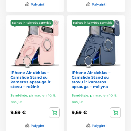
Palyginti
Palyginti
Kainos ir kokybės santykis
Kainos ir kokybės santykis
iPhone Air dėklas –
iPhone Air dėklas –
Camslide Stand su
Camslide Stand su
kameros apsauga ir
stovu ir kameros
stovu – rožinė
apsauga – mėlyna
Sandėlyje
,
pirmadienį 10. 8.
Sandėlyje
,
pirmadienį 10. 8.
pas jus
pas jus
9,69 €
9,69 €
Palyginti
Palyginti