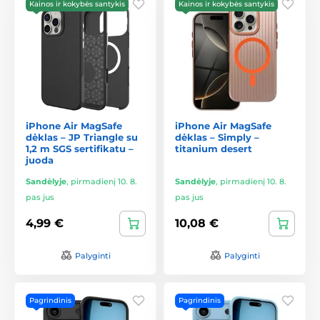
Kainos ir kokybės santykis
Kainos ir kokybės santykis
iPhone Air MagSafe
iPhone Air MagSafe
dėklas – JP Triangle su
dėklas – Simply –
1,2 m SGS sertifikatu –
titanium desert
juoda
Sandėlyje
,
pirmadienį 10. 8.
Sandėlyje
,
pirmadienį 10. 8.
pas jus
pas jus
4,99 €
10,08 €
Palyginti
Palyginti
Pagrindinis
Pagrindinis