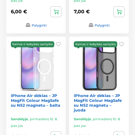
pas jus
pas jus
6,00 €
7,00 €
Palyginti
Palyginti
Kainos ir kokybės santykis
Kainos ir kokybės santykis
iPhone Air dėklas – JP
iPhone Air dėklas – JP
MagFit Colour MagSafe
MagFit Colour MagSafe
su N52 magnetu – balta
su N52 magnetu –
juoda
Sandėlyje
,
pirmadienį 10. 8.
Sandėlyje
,
pirmadienį 10. 8.
pas jus
pas jus