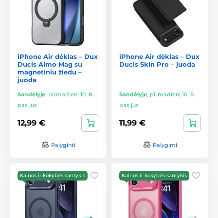
iPhone Air dėklas – Dux
iPhone Air dėklas – Dux
Ducis Aimo Mag su
Ducis Skin Pro – juoda
magnetiniu žiedu –
juoda
Sandėlyje
,
pirmadienį 10. 8.
Sandėlyje
,
pirmadienį 10. 8.
pas jus
pas jus
12,99 €
11,99 €
Palyginti
Palyginti
Kainos ir kokybės santykis
Kainos ir kokybės santykis