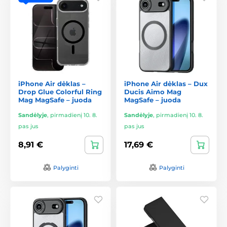
iPhone Air dėklas –
iPhone Air dėklas – Dux
Drop Glue Colorful Ring
Ducis Aimo Mag
Mag MagSafe – juoda
MagSafe – juoda
Sandėlyje
,
pirmadienį 10. 8.
Sandėlyje
,
pirmadienį 10. 8.
pas jus
pas jus
8,91 €
17,69 €
Palyginti
Palyginti