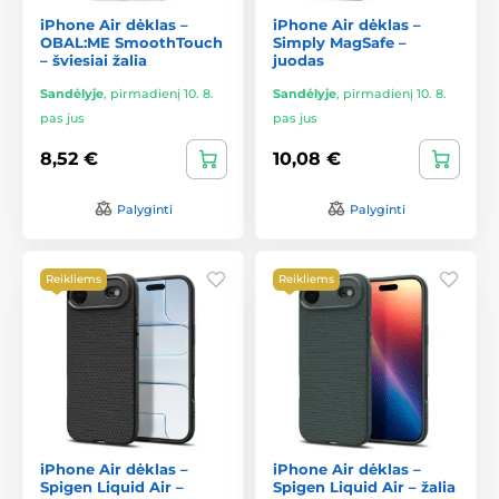
iPhone Air dėklas –
iPhone Air dėklas –
OBAL:ME SmoothTouch
Simply MagSafe –
– šviesiai žalia
juodas
Sandėlyje
,
pirmadienį 10. 8.
Sandėlyje
,
pirmadienį 10. 8.
pas jus
pas jus
8,52 €
10,08 €
Palyginti
Palyginti
Reikliems
Reikliems
iPhone Air dėklas –
iPhone Air dėklas –
Spigen Liquid Air –
Spigen Liquid Air – žalia