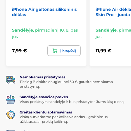
iPhone Air geltonas silikoninis
iPhone Air dėkla
dėklas
Skin Pro – juoda
Sandėlyje
,
pirmadienį 10. 8. pas
Sandėlyje
,
pirmad
jus
jus
7,99 €
11,99 €
Į krepšelį
Nemokamas pristatymas
Tiesiog išleiskite daugiau nei 30 € gausite nemokamą
pristatymą.
Sandėlyje esančios prekės
Visos prekės yra sandėlyje ir bus pristatytos Jums kitą dieną.
Greitas klientų aptarnavimas
Viską sutvarkome per kelias valandas – grąžinimus,
užklausas ar prekių keitimą.