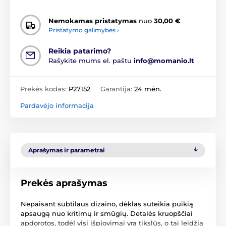
Nemokamas pristatymas
nuo
30,00 €
Pristatymo galimybės ›
Reikia patarimo?
Rašykite mums el. paštu
info@momanio.lt
Prekės kodas:
P27152
Garantija:
24 mėn.
Pardavėjo informacija
Aprašymas ir parametrai
Prekės aprašymas
Nepaisant subtilaus dizaino, dėklas suteikia puikią
apsaugą nuo kritimų ir smūgių. Detalės kruopščiai
apdorotos, todėl visi išpjovimai yra tikslūs, o tai leidžia