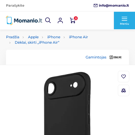
info@momanio.lt
Parašykite
0
Meniu
Pradžia
Apple
iPhone
iPhone Air
Dėklai, skirti „iPhone Air“
Gamintojas