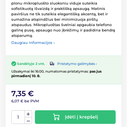
plonu mikropluošto sluoksniu viduje suteikia
sofistikuotą išvaizdą ir praktišką apsaugą. Matinis
paviršius ne tik suteikia elegantišką akcentą, bet ir
sumažina atspindžius bei minimizuoja pirštų
atspaudus. Mikropluoštas švelniai apgaubia telefono
galinę pusę, apsaugo nuo įbrėžimų ir padidina bendrą
atsparumą.
Daugiau informacijos ›
Pristatymo galimybės ›
Sandėlyje 2 vnt.
Užsakymai iki 16:00, numatomas pristatymas:
pas jus
pirmadienį 10. 8.
7,35 €
6,07 € be PVM
Įdėti į krepšelį