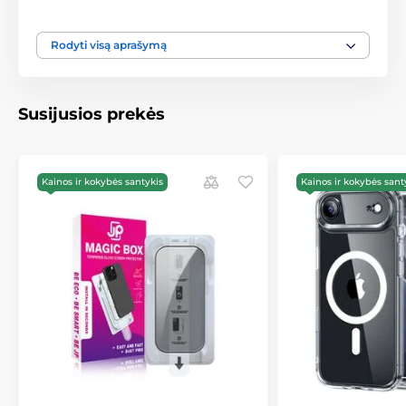
prijungimą prie visų MagSafe priedų.
Specialus apsauginis mygtukas
– jautrus lietimui,
Rodyti visą aprašymą
užtikrina visišką jautrumą valdant fotoaparatą.
Grūdintas stiklas komplekte
– 0,3 mm storis, 9H
kietumas, oleofobinis paviršius, sumažinantis pirštų
Susijusios prekės
atspaudus ir suteikiantis veiksmingą ekrano
apsaugą.
Montavimo instrukcija:
Kainos ir kokybės santykis
Kainos ir kokybės sant
Idealiai montuokite vonios kambaryje po dušo –
vandens garai pašalina dulkes.
Kruopščiai nuvalykite ir nuriebinkite ekraną,
nušluostykite sausu audiniu.
Sulygiuokite apsauginį sluoksnį naudodami
montavimo rėmelį.
Pašalinkite oro burbulus žiediniais judesiais, kad
lipnus sluoksnis tvirtai priliptų prie ekrano.
Kitos savybės: