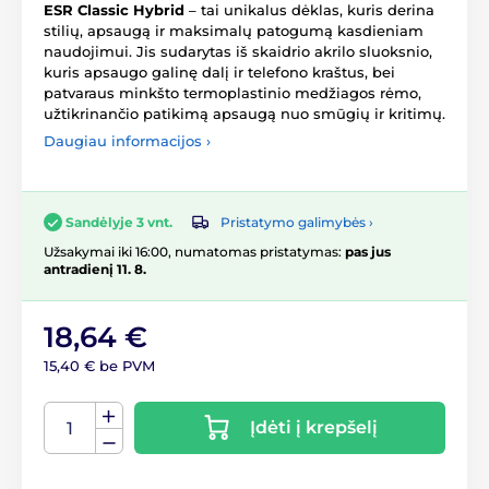
ESR Classic Hybrid
– tai unikalus dėklas, kuris derina
stilių, apsaugą ir maksimalų patogumą kasdieniam
naudojimui. Jis sudarytas iš skaidrio akrilo sluoksnio,
kuris apsaugo galinę dalį ir telefono kraštus, bei
patvaraus minkšto termoplastinio medžiagos rėmo,
užtikrinančio patikimą apsaugą nuo smūgių ir kritimų.
Daugiau informacijos ›
Pristatymo galimybės ›
Sandėlyje 3 vnt.
Užsakymai iki 16:00, numatomas pristatymas:
pas jus
antradienį 11. 8.
18,64 €
15,40 € be PVM
Įdėti į krepšelį