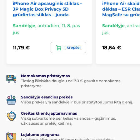
100 % originalus produktas originalioje pakuotėje
iPhone Air apsauginis stiklas –
iPhone Air skaid
JP Magic Box Privacy 5D
dėklas – ESR Cla
Elegantiškas ir minimalistinis dizainas
grūdintas stiklas – juoda
MagSafe su grūd
Plonas ir lengvas forma
Sandėlyje
,
antradienį 11. 8. pas
Sandėlyje
,
antrad
Preciziškas apdorojimas
jus
jus
Lengvas montavimas ir nuėmimas
11,79 €
18,64 €
Puikiai tinkantis dėklas
Į krepšelį
Pakuotėje yra:
1 × ESR Classic Hybrid dėklas
Nemokamas pristatymas
1 × ESR grūdintas stiklas
Tiesiog išleiskite daugiau nei 30 € gausite nemokamą
pristatymą.
1 × Montavimo rinkinys
Sandėlyje esančios prekės
Visos prekės yra sandėlyje ir bus pristatytos Jums kitą dieną.
Prekė priklauso kategorijoms
Greitas klientų aptarnavimas
Viską sutvarkome per kelias valandas – grąžinimus,
Grūdintas stiklas, skirtas „iPhone Air“
užklausas ar prekių keitimą.
Dėklai, skirti „iPhone Air“
Lojalumo programa
Lojaliems klientams siūlome patrauklias nuolaidas.