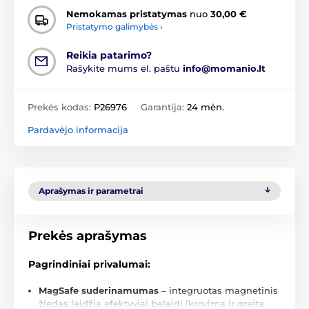
Nemokamas pristatymas
nuo
30,00 €
Pristatymo galimybės ›
Reikia patarimo?
Rašykite mums el. paštu
info@momanio.lt
Prekės kodas:
P26976
Garantija:
24 mėn.
Pardavėjo informacija
Aprašymas ir parametrai
Prekės aprašymas
Pagrindiniai privalumai:
MagSafe suderinamumas
– integruotas magnetinis
žiedas leidžia efektyviai belaidį įkrovimą ir greitą