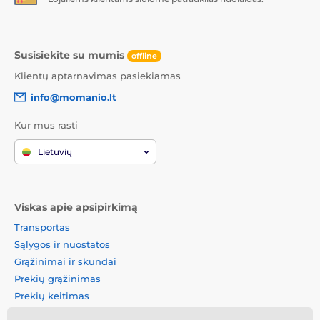
Susisiekite su mumis
offline
Klientų aptarnavimas pasiekiamas
info@momanio.lt
Kur mus rasti
Lietuvių
Viskas apie apsipirkimą
Transportas
Sąlygos ir nuostatos
Grąžinimai ir skundai
Prekių grąžinimas
Prekių keitimas
Slapukų politika