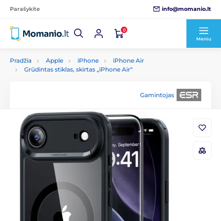
info@momanio.lt
Parašykite
0
Meniu
Pradžia
Apple
iPhone
iPhone Air
Grūdintas stiklas, skirtas „iPhone Air“
Gamintojas