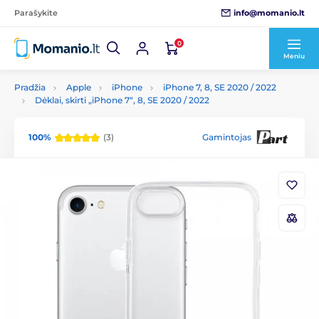
info@momanio.lt
Parašykite
0
Meniu
Pradžia
Apple
iPhone
iPhone 7, 8, SE 2020 / 2022
Dėklai, skirti „iPhone 7“, 8, SE 2020 / 2022
100%
(3)
Gamintojas