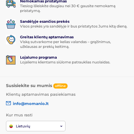
Nemokamas pristatymas
Tiesiog išleiskite daugiau nei 30 € gausite nemokamą
pristatymą.
Sandėlyje esančios prekės
Visos prekės yra sandėlyje ir bus pristatytos Jums kitą dieną.
Greitas klientų aptarnavimas
Viską sutvarkome per kelias valandas – grąžinimus,
užklausas ar prekių keitimą.
Lojalumo programa
Lojaliems klientams siūlome patrauklias nuolaidas.
Susisiekite su mumis
offline
Klientų aptarnavimas pasiekiamas
info@momanio.lt
Kur mus rasti
Lietuvių