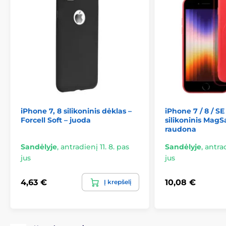
iPhone 7, 8 silikoninis dėklas –
iPhone 7 / 8 / SE
Forcell Soft – juoda
silikoninis MagS
raudona
Sandėlyje
,
antradienį 11. 8. pas
Sandėlyje
,
antrad
jus
jus
4,63 €
10,08 €
Į krepšelį