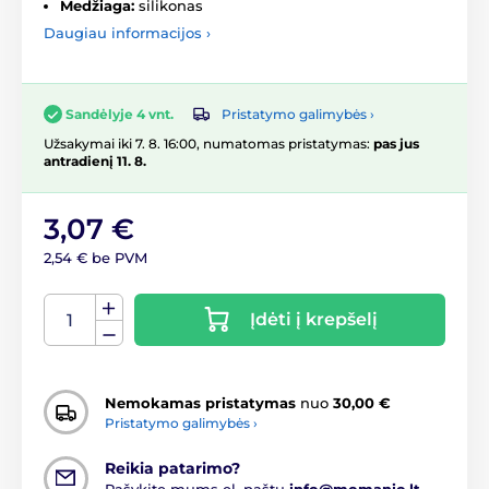
Medžiaga:
silikonas
Daugiau informacijos ›
Pristatymo galimybės ›
Sandėlyje 4 vnt.
Užsakymai iki 7. 8. 16:00, numatomas pristatymas:
pas jus
antradienį 11. 8.
3,07 €
2,54 € be PVM
Įdėti į krepšelį
Nemokamas pristatymas
nuo
30,00 €
Pristatymo galimybės ›
Reikia patarimo?