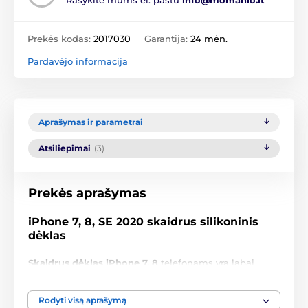
Rašykite mums el. paštu
info@momanio.lt
Prekės kodas:
2017030
Garantija:
24 mėn.
Pardavėjo informacija
Aprašymas ir parametrai
Atsiliepimai
(3)
Prekės aprašymas
iPhone 7, 8, SE 2020 skaidrus silikoninis
dėklas
Skaidrus dėklas iPhone 7, 8
telefonams yra labai
populiarus dėl savo permatomumo, nes neužgožia
jūsų telefono išvaizdos.
Rodyti visą aprašymą