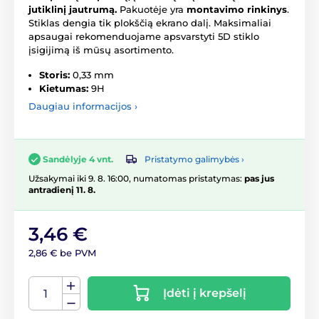
jutiklinį jautrumą.
Pakuotėje yra
montavimo rinkinys
.
Stiklas dengia tik plokščią ekrano dalį. Maksimaliai
apsaugai rekomenduojame apsvarstyti 5D stiklo
įsigijimą iš mūsų asortimento.
Storis:
0,33 mm
Kietumas:
9H
Daugiau informacijos ›
Pristatymo galimybės ›
Sandėlyje 4 vnt.
Užsakymai iki 9. 8. 16:00, numatomas pristatymas:
pas jus
antradienį 11. 8.
3,46 €
2,86 € be PVM
Įdėti į krepšelį