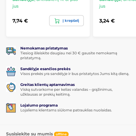
jus
jus
1 vnt. apsauginio grūdinto stiklo
1 vnt. sausos servetėlės
7,74 €
3,24 €
Į krepšelį
1 vnt. drėgnos servetėlės
Nemokamas pristatymas
Tiesiog išleiskite daugiau nei 30 € gausite nemokamą
pristatymą.
Sandėlyje esančios prekės
Visos prekės yra sandėlyje ir bus pristatytos Jums kitą dieną.
Greitas klientų aptarnavimas
Viską sutvarkome per kelias valandas – grąžinimus,
užklausas ar prekių keitimą.
Lojalumo programa
Lojaliems klientams siūlome patrauklias nuolaidas.
Susisiekite su mumis
offline