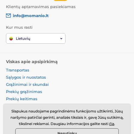
Klientų aptarnavimas pasiekiamas
info@momanio.lt
Kur mus rasti
Lietuvių
Viskas apie apsipirkimą
Transportas
Sąlygos ir nuostatos
Grąžinimai ir skundai
Prekių grąžinimas
Prekių keitimas
Slapukų politika
Slapukus naudojame pagrindinėms funkcijoms užtikrinti, Jūsų
Kontaktinė informacija
naršymo patirčiai gerinti, analizės tikslais ir, gavę Jūsų sutikimą,
Informacija apie asmens
tikslinei reklamai. Daugiau informacijos galite rasti
čia
.
duomenų tvarkymą
Nesutinku