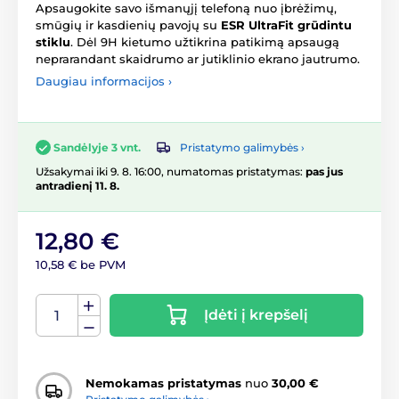
Apsaugokite savo išmanųjį telefoną nuo įbrėžimų,
smūgių ir kasdienių pavojų su
ESR UltraFit grūdintu
stiklu
. Dėl 9H kietumo užtikrina patikimą apsaugą
neprarandant skaidrumo ar jutiklinio ekrano jautrumo.
Daugiau informacijos ›
Pristatymo galimybės ›
Sandėlyje 3 vnt.
Užsakymai iki 9. 8. 16:00, numatomas pristatymas:
pas jus
antradienį 11. 8.
12,80 €
10,58 € be PVM
Įdėti į krepšelį
Nemokamas pristatymas
nuo
30,00 €