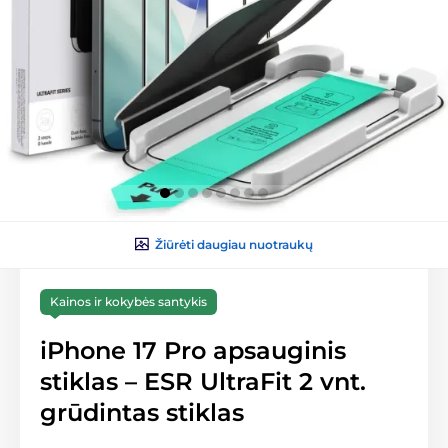
Žiūrėti daugiau nuotraukų
Kainos ir kokybės santykis
iPhone 17 Pro apsauginis
stiklas – ESR UltraFit 2 vnt.
grūdintas stiklas