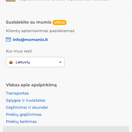
Susisiekite su mumis
offline
Klientų aptarnavimas pasiekiamas
info@momanio.lt
Kur mus rasti
Lietuvių
Viskas apie apsipirkimą
Transportas
Sąlygos ir nuostatos
Grąžinimai ir skundai
Prekių grąžinimas
Prekių keitimas
Slapukų politika