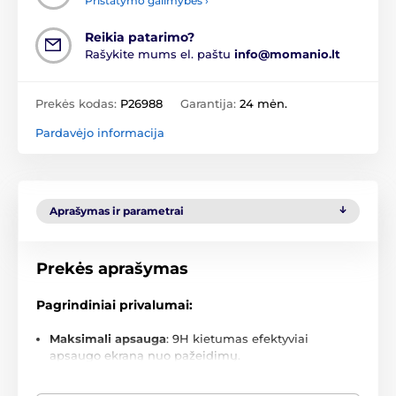
Pristatymo galimybės ›
Reikia patarimo?
Rašykite mums el. paštu
info@momanio.lt
Prekės kodas:
P26988
Garantija:
24 mėn.
Pardavėjo informacija
Aprašymas ir parametrai
Prekės aprašymas
Pagrindiniai privalumai:
Maksimali apsauga
: 9H kietumas efektyviai
apsaugo ekraną nuo pažeidimų.
Ypač plonas dizainas
: Stiklas tiksliai kartoja ekraną