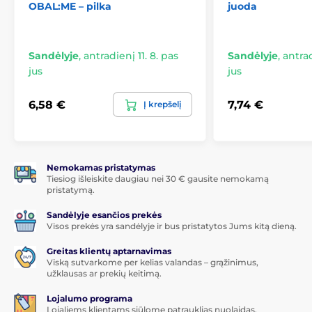
OBAL:ME – pilka
juoda
Sandėlyje
,
antradienį 11. 8. pas
Sandėlyje
,
antrad
jus
jus
6,58 €
7,74 €
Į krepšelį
Nemokamas pristatymas
Tiesiog išleiskite daugiau nei 30 € gausite nemokamą
pristatymą.
Sandėlyje esančios prekės
Visos prekės yra sandėlyje ir bus pristatytos Jums kitą dieną.
Greitas klientų aptarnavimas
Viską sutvarkome per kelias valandas – grąžinimus,
užklausas ar prekių keitimą.
Lojalumo programa
Lojaliems klientams siūlome patrauklias nuolaidas.