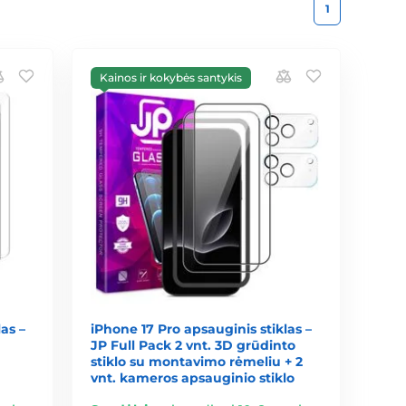
1
Kainos ir kokybės santykis
as –
iPhone 17 Pro apsauginis stiklas –
JP Full Pack 2 vnt. 3D grūdinto
stiklo su montavimo rėmeliu + 2
vnt. kameros apsauginio stiklo