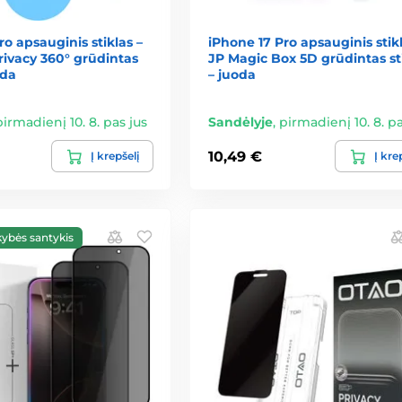
ro apsauginis stiklas –
iPhone 17 Pro apsauginis stikl
ivacy 360° grūdintas
JP Magic Box 5D grūdintas st
oda
– juoda
pirmadienį 10. 8. pas jus
Sandėlyje
,
pirmadienį 10. 8. pa
10,49 €
Į krepšelį
Į kre
kybės santykis