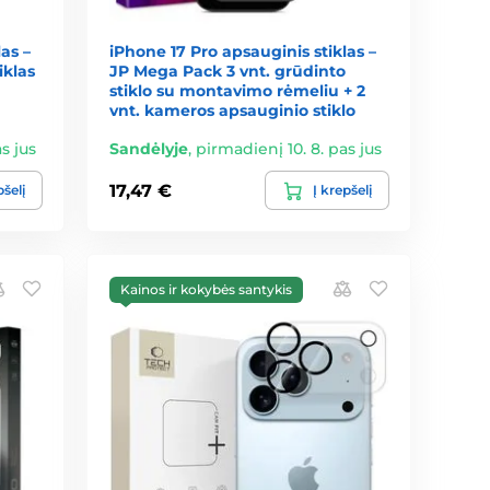
as –
iPhone 17 Pro apsauginis stiklas –
iklas
JP Mega Pack 3 vnt. grūdinto
stiklo su montavimo rėmeliu + 2
vnt. kameros apsauginio stiklo
s jus
Sandėlyje
,
pirmadienį 10. 8. pas jus
17,47 €
pšelį
Į krepšelį
Kainos ir kokybės santykis