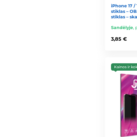
iPhone 17 /
stiklas – O
stiklas – sk
Sandėlyje
,
3,85 €
Kainos ir ko