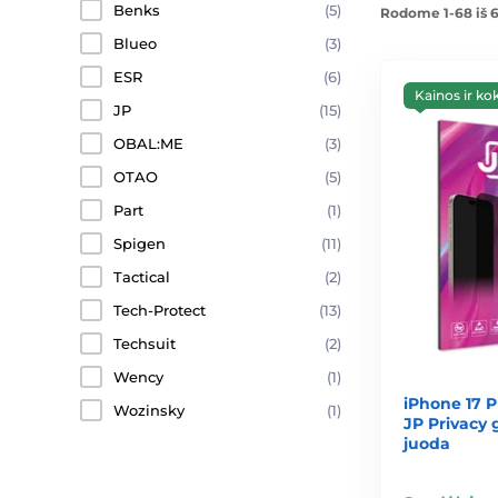
Benks
(5)
Rodome 1-68 iš 6
Blueo
(3)
ESR
(6)
Kainos ir ko
JP
(15)
OBAL:ME
(3)
OTAO
(5)
Part
(1)
Spigen
(11)
Tactical
(2)
Tech-Protect
(13)
Techsuit
(2)
Wency
(1)
iPhone 17 P
Wozinsky
(1)
JP Privacy g
juoda