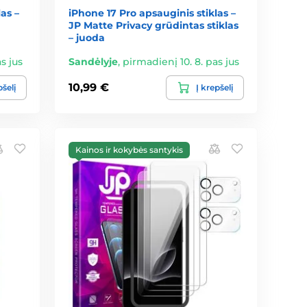
as –
iPhone 17 Pro apsauginis stiklas –
JP Matte Privacy grūdintas stiklas
– juoda
s jus
Sandėlyje
,
pirmadienį 10. 8. pas jus
10,99 €
pšelį
Į krepšelį
Kainos ir kokybės santykis