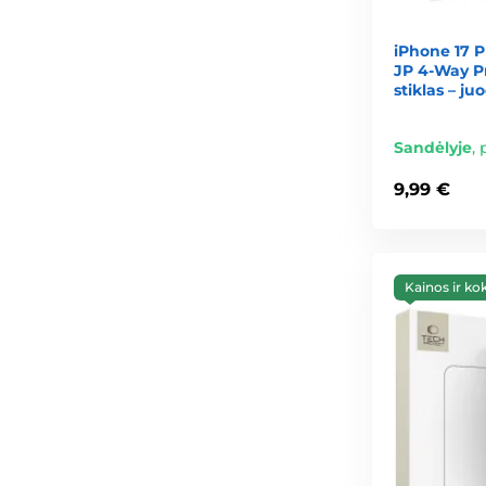
iPhone 17 P
JP 4-Way Pr
stiklas – ju
Sandėlyje
,
9,99 €
Kainos ir ko