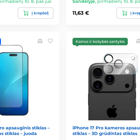
pirmadienį 10. 8. pas jus
Sandėlyje
,
pirmadienį 10. 8. pa
11,63 €
Į krepšelį
Į kre
Kainos ir kokybės santykis
ro apsauginis stiklas –
iPhone 17 Pro kameros apsau
s stiklas – juoda
stiklas – 3D grūdintas stiklas