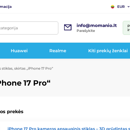
rmacija
EUR
info@momanio.lt
P
kategorija
i
Parašykite
Huawei
Realme
Kiti prekių ženklai
stiklas, skirtas „iPhone 17 Pro“
iPhone 17 Pro“
os prekės
iPhone 17 Pro kameros apsauginis stiklas – 3D grūdintas s