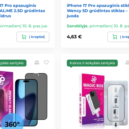
 17 Pro apsauginis
iPhone 17 Pro apsauginis stikl
BAL:ME 2.5D grūdintas
Wency 5D grūdintas stiklas –
aidrus
juoda
pirmadienį 10. 8. pas jus
Sandėlyje
,
pirmadienį 10. 8. pa
4,63 €
Į krepšelį
Į kre
kybės santykis
Kainos ir kokybės santykis