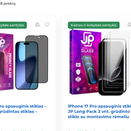
8 prekių
kybės santykis
Kainos ir kokybės santykis
ro apsauginis stiklas –
iPhone 17 Pro apsauginis stikl
rūdintas stiklas –
JP Long Pack 3 vnt. grūdinto
stiklo su montavimo rėmeliu