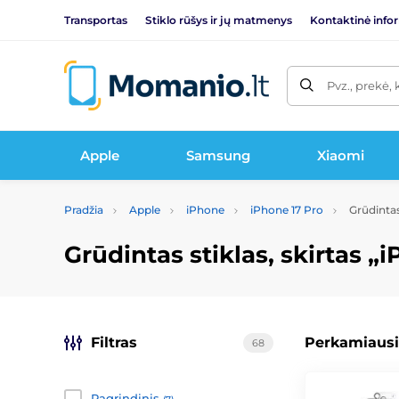
Transportas
Stiklo rūšys ir jų matmenys
Kontaktinė info
Pvz., prekė, 
Apple
Samsung
Xiaomi
Pradžia
Apple
iPhone
iPhone 17 Pro
Grūdintas 
Grūdintas stiklas, skirtas „
Filtras
Perkamiausi
68
Pagrindinis