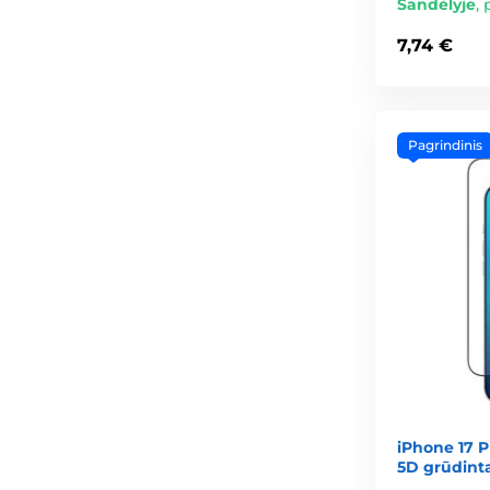
Sandėlyje
,
7,74 €
Pagrindinis
iPhone 17 P
5D grūdinta