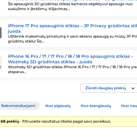
Šis apsauginis 3D grūdintas stiklas kameros objektyvui apsaugo nuo
sudužimo ir įbrėžimų. Klijavimas…
iPhone 17 Pro apsauginis stiklas – JP Privacy grūdintas sti
juoda
Užtikrink maksimalų privatumą ir savo ekrano apsaugą su mūsų JP Pr
grūdintu stiklu! Šis…
iPhone 16 Pro / 17 / 17 Pro / 18 / 18 Pro apsauginis stiklas –
Wozinsky 5D grūdintas stiklas – juoda
Wozinsky 5D grūdintas stiklas iPhone 16 Pro / 17 / 17 Pro / 18 / 18 Pro yra 
atsparus…
Žiūrėti daugiau prekių
Rekomenduojami
Nuo pigiausių
Nuo brangiausių
Nuo nau
 68 prekių
- filtruokite rezultatus tiksliai pagal savo poreikius.