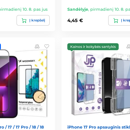
pirmadienį 10. 8. pas jus
Sandėlyje
,
pirmadienį 10. 8. pa
4,45 €
Į krepšelį
Į kre
Kainos ir kokybės santykis
 / 17 / 17 Pro / 18 / 18
iPhone 17 Pro apsauginis stikl