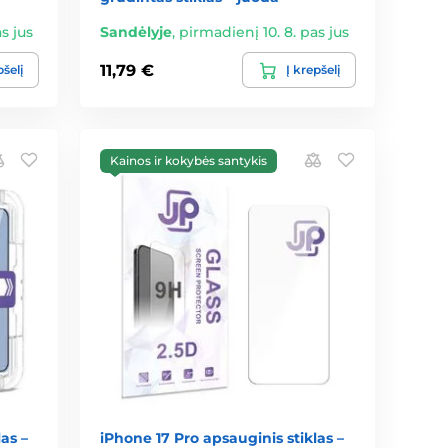
s jus
Sandėlyje
,
pirmadienį 10. 8. pas jus
11,79 €
pšelį
Į krepšelį
Kainos ir kokybės santykis
as –
iPhone 17 Pro apsauginis stiklas –