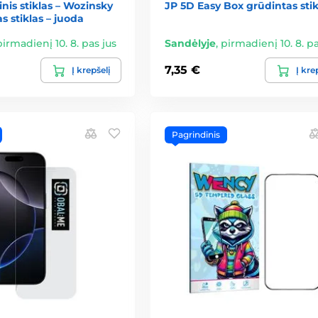
nis stiklas – Wozinsky
JP 5D Easy Box grūdintas stik
s stiklas – juoda
pirmadienį 10. 8. pas jus
Sandėlyje
,
pirmadienį 10. 8. pa
7,35 €
Į krepšelį
Į kre
Pagrindinis