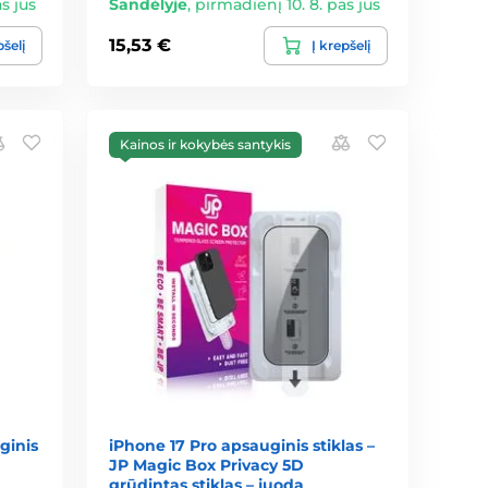
s jus
Sandėlyje
,
pirmadienį 10. 8. pas jus
15,53 €
pšelį
Į krepšelį
Kainos ir kokybės santykis
ginis
iPhone 17 Pro apsauginis stiklas –
JP Magic Box Privacy 5D
grūdintas stiklas – juoda