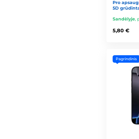
Pro apsaugi
5D grūdinta
Sandėlyje
,
5,80 €
Pagrindinis