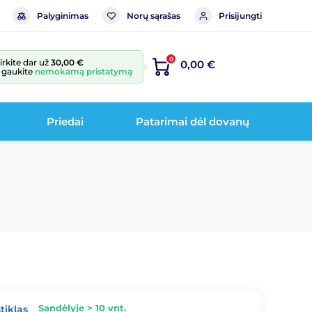
Palyginimas
Norų sąrašas
Prisijungti
0
irkite dar už
30,00 €
0,00 €
r gaukite
nemokamą pristatymą
Priedai
Patarimai dėl dovanų
Sandėlyje > 10 vnt.
tiklas