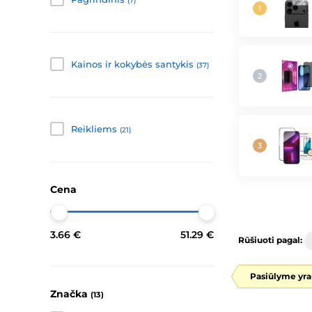
(7)
Kainos ir kokybės santykis
(37)
Reikliems
(21)
Cena
3.66 €
51.29 €
Rūšiuoti pagal:
Pasiūlyme yra
Značka
(13)