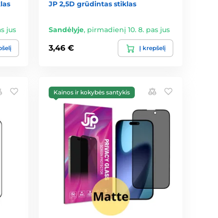
las
JP 2,5D grūdintas stiklas
s jus
Sandėlyje
,
pirmadienį 10. 8. pas jus
3,46 €
pšelį
Į krepšelį
Kainos ir kokybės santykis