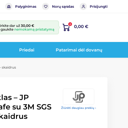
Palyginimas
Norų sąrašas
Prisijungti
0
irkite dar už
30,00 €
0,00 €
r gaukite
nemokamą pristatymą
Priedai
Patarimai dėl dovanų
– skaidrus
las – JP
fe su 3M SGS
Žiūrėti daugiau prekių ›
skaidrus