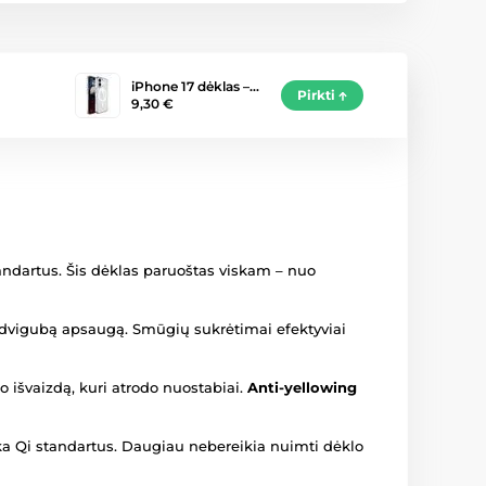
iPhone 17 dėklas –…
Pirkti
9,30 €
andartus. Šis dėklas paruoštas viskam – nuo
a dvigubą apsaugą. Smūgių sukrėtimai efektyviai
 išvaizdą, kuri atrodo nuostabiai.
Anti-yellowing
nka Qi standartus. Daugiau nebereikia nuimti dėklo