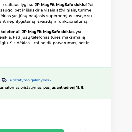
ir stiliaus lygį su
JP MagFit MagSafe dėklu
! Jei
augo, bet ir išsiskiria visais atžvilgiais, turime
dėklas yra jūsų naujasis superherojus kovoje su
ikant neprilygstamą išvaizdą ir funkcionalumą.
 telefonui!
JP MagFit MagSafe dėklas
yra
 reiškia, kad jūsų telefonas turės maksimalią
ių. Šis dėklas – tai ne tik patvarumas, bet ir
Pristatymo galimybės ›
 numatomas pristatymas:
pas jus antradienį 11. 8.