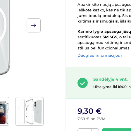
Atrakinkite naują apsaugos 
ieškote kažko, kas ne tik aps
jums tobulą produktą. Šis 
kritimais ir smūgiais, išla
Karinio lygio apsauga jūsų
sertifikuotas
3M SGS
, o tai
apsaugą nuo kritimų ir smūg
stilius bei funkcionalumas.
Daugiau informacijos ›
Sandėlyje 4 vnt.
Užsakymai iki 16:00,
9,30 €
7,69 € be PVM