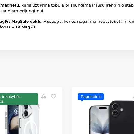
2 magnetu
, kuris užtikrina tobulą prisijungimą ir jūsų įrenginio s
r saugiam prijungimui.
agFit MagSafe dėklu
. Apsauga, kurios negalima nepastebėti, ir fun
lefonas –
JP MagFit
!
 ir kokybės
Pagrindinis
is