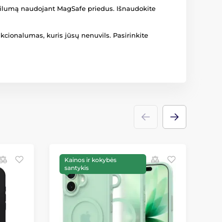
tabilumą naudojant MagSafe priedus. Išnaudokite
kcionalumas, kuris jūsų nenuvils. Pasirinkite
Kainos ir kokybės
P
santykis