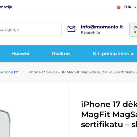
rmacija
EUR
info@momanio.lt
P
kategorija
i
Parašykite
Huawei
Realme
Kiti prekių ženklai
 „iPhone 17“
iPhone 17 dėklas – JP MagFit MagSafe su 3M SGS sertifikatu 
iPhone 17 dėk
MagFit MagSa
sertifikatu – 