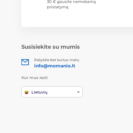
30 € gausite nemokamą
pristatymą.
Susisiekite su mumis
Rašykite bet kuriuo metu
info@momanio.lt
Kur mus rasti
Lietuvių