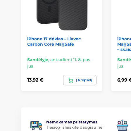
iPhone 17 dėklas – Liavec
iPhone
Carbon Core MagSafe
MagSaf
– skai
Sandėlyje
,
antradienį 11. 8. pas
Sandė
jus
jus
13,92 €
6,99 
Į krepšelį
Nemokamas pristatymas
Tiesiog išleiskite daugiau nei