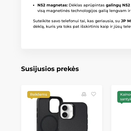
N52 magnetas:
Dėklas aprūpintas
galingų N5
visą magnetinės technologijos galią lengvam i
Suteikite savo telefonui tai, kas geriausia, su
JP M
dėklą, kuris yra toks pat išskirtinis kaip ir jūsų te
Susijusios prekės
Reikliems
Kainos
santyk