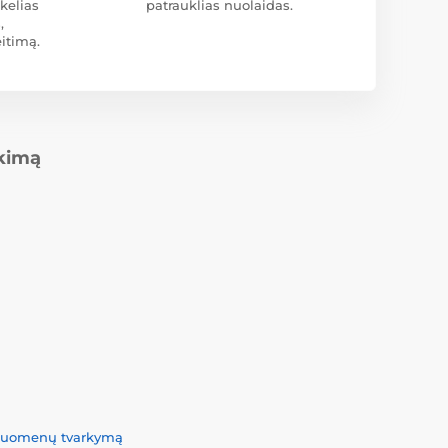
kelias
patrauklias nuolaidas.
,
itimą.
rkimą
 duomenų tvarkymą