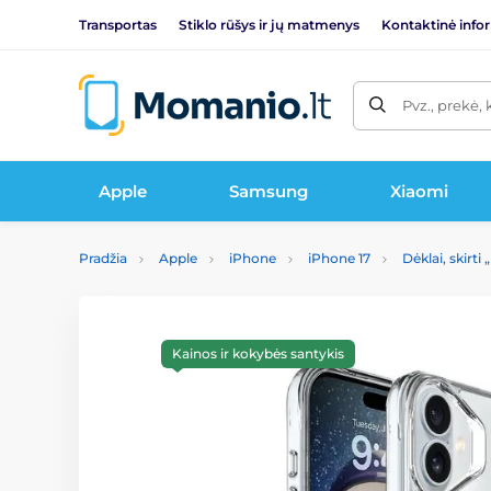
Transportas
Stiklo rūšys ir jų matmenys
Kontaktinė info
Pvz., prekė, 
Apple
Samsung
Xiaomi
Pradžia
Apple
iPhone
iPhone 17
Dėklai, skirti
Kainos ir kokybės santykis