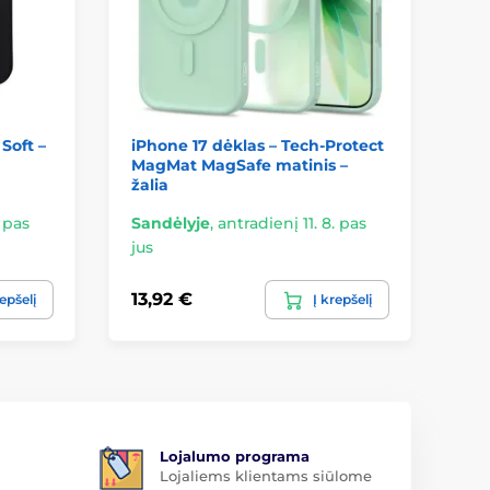
 Soft –
iPhone 17 dėklas – Tech-Protect
iP
MagMat MagSafe matinis –
Ma
žalia
. pas
Sandėlyje
,
antradienį 11. 8. pas
Sa
jus
jus
13,92 €
10
repšelį
Į krepšelį
Lojalumo programa
Lojaliems klientams siūlome