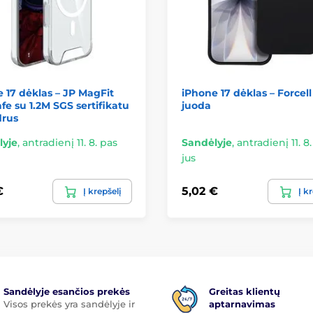
 17 dėklas – JP MagFit
iPhone 17 dėklas – Forcell
e su 1.2M SGS sertifikatu
juoda
drus
lyje
,
antradienį 11. 8. pas
Sandėlyje
,
antradienį 11. 8
jus
€
5,02 €
Į krepšelį
Į k
Sandėlyje esančios prekės
Greitas klientų
Visos prekės yra sandėlyje ir
aptarnavimas