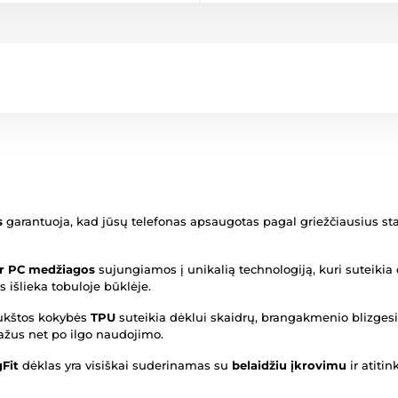
s
garantuoja, kad jūsų telefonas apsaugotas pagal griežčiausius st
ir PC medžiagos
sujungiamos į unikalią technologiją, kuri suteiki
s išlieka tobuloje būklėje.
kštos kokybės
TPU
suteikia dėklui skaidrų, brangakmenio blizgesio
gražus net po ilgo naudojimo.
Fit
dėklas yra visiškai suderinamas su
belaidžiu įkrovimu
ir atiti