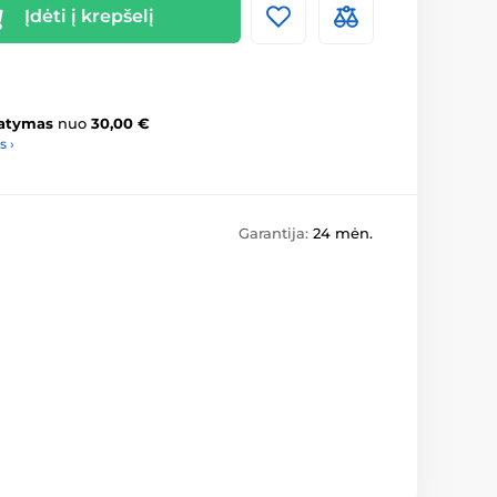
Įdėti į krepšelį
atymas
nuo
30,00 €
s ›
Garantija:
24 mėn.