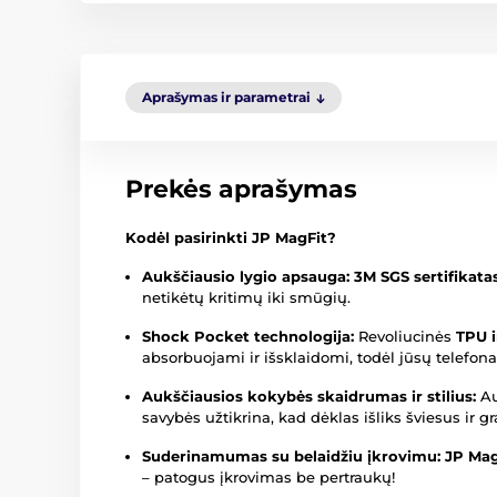
Aprašymas ir parametrai
Prekės aprašymas
Kodėl pasirinkti JP MagFit?
Aukščiausio lygio apsauga:
3M SGS sertifikata
netikėtų kritimų iki smūgių.
Shock Pocket technologija:
Revoliucinės
TPU 
absorbuojami ir išsklaidomi, todėl jūsų telefona
Aukščiausios kokybės skaidrumas ir stilius:
Au
savybės užtikrina, kad dėklas išliks šviesus ir 
Suderinamumas su belaidžiu įkrovimu:
JP Mag
– patogus įkrovimas be pertraukų!