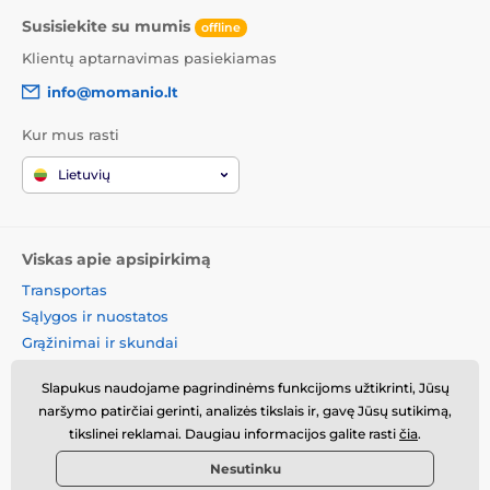
Susisiekite su mumis
offline
Klientų aptarnavimas pasiekiamas
info@momanio.lt
Kur mus rasti
Lietuvių
Viskas apie apsipirkimą
Transportas
Sąlygos ir nuostatos
Grąžinimai ir skundai
Prekių grąžinimas
Slapukus naudojame pagrindinėms funkcijoms užtikrinti, Jūsų
Prekių keitimas
naršymo patirčiai gerinti, analizės tikslais ir, gavę Jūsų sutikimą,
Slapukų politika
tikslinei reklamai. Daugiau informacijos galite rasti
čia
.
Kontaktinė informacija
Nesutinku
Informacija apie asmens