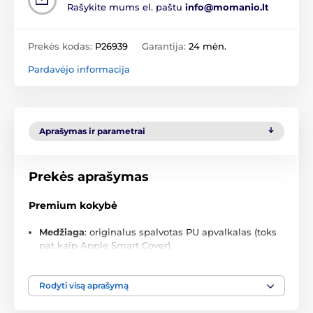
Rašykite mums el. paštu
info@momanio.lt
Prekės kodas:
P26939
Garantija:
24 mėn.
Pardavėjo informacija
Aprašymas ir parametrai
Prekės aprašymas
Premium kokybė
Medžiaga
: originalus spalvotas PU apvalkalas (toks
pat kaip Apple Smart Cover).
Vidinė dalis
: švelnus mikropluoštas, kuris apsaugo
ekraną nuo įbrėžimų ir nešvarumų.
Rodyti visą aprašymą
Atsparumas
: tvirta konstrukcija apsaugo iPad nuo