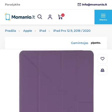
info@momanio.lt
Parašykite
0
Meniu
Pradžia
Apple
iPad
iPad Pro 12.9, 2018 / 2020
Gamintojas