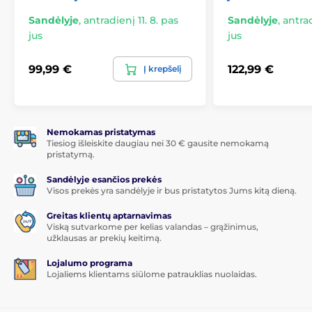
Apgalvotos detalės
Sandėlyje
,
antradienį 11. 8. pas
Sandėlyje
,
antrad
jus
jus
Tikslūs išpjovimai
– lengva prieiga prie visų
mygtukų, prievadų ir fotoaparato.
99,99 €
122,99 €
Į krepšelį
Elegantiškas dizainas
– plonas ir lengvas, kuris
neprideda nereikalingo tūrio.
Nemokamas pristatymas
Tiesiog išleiskite daugiau nei 30 € gausite nemokamą
pristatymą.
Sandėlyje esančios prekės
Visos prekės yra sandėlyje ir bus pristatytos Jums kitą dieną.
Greitas klientų aptarnavimas
Viską sutvarkome per kelias valandas – grąžinimus,
užklausas ar prekių keitimą.
Lojalumo programa
Lojaliems klientams siūlome patrauklias nuolaidas.