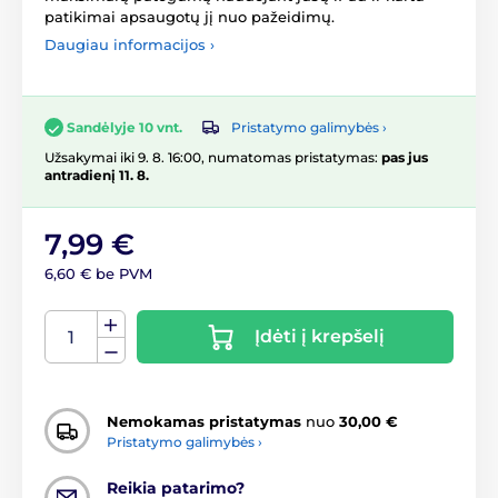
patikimai apsaugotų jį nuo pažeidimų.
Daugiau informacijos ›
Pristatymo galimybės ›
Sandėlyje 10 vnt.
Užsakymai iki 9. 8. 16:00, numatomas pristatymas:
pas jus
antradienį 11. 8.
7,99 €
6,60 € be PVM
Įdėti į krepšelį
Nemokamas pristatymas
nuo
30,00 €
Pristatymo galimybės ›
Reikia patarimo?