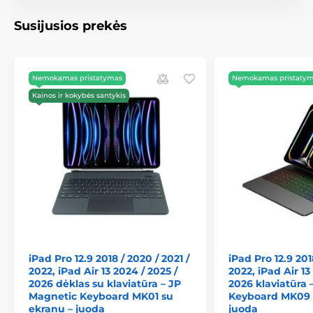
kritimų ir įbrėžimų.
Susijusios prekės
Įspėjimas
: Šis dėklas
nepalaiko automatinio
miego ir pažadinimo funkcijos (sleep/wake)
.
Origami sistema – 5 išmanios padėtys
Nemokamas pristatymas
Nemokamas pristaty
Kainos ir kokybės santykis
Dėl lankstymo mechanizmo galite pritaikyti dėklą
įvairioms veikloms:
Rašymas
– žemas kampas patogiam rašymui
klaviatūra.
Turinio peržiūra
– idealus polinkis skaitymui ir
naršymui.
Platus stabilus pagrindas
– tinkamas filmų
žiūrėjimui net nelygiu paviršiumi.
Portretinė padėtis
– praktiška FaceTime ir vaizdo
iPad Pro 12.9 2018 / 2020 / 2021 /
iPad Pro 12.9 201
skambučiams.
2022, iPad Air 13 2024 / 2025 /
2022, iPad Air 13
2026 dėklas su klaviatūra – JP
2026 klaviatūra 
Minkšti paviršiai
– stabilus nustatymas pavyzdžiui
Magnetic Keyboard MK01 su
Keyboard MK09 
lovoje.
ekranu – juoda
juoda