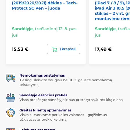
(2019/2020/2021) dėklas – Tech-
(iPad 7 / 8 / 9), i
Portretinė padėtis
– tobula FaceTime ir vaizdo
Protect SC Pen – juoda
iPad Air 3 10.5 (
skambučiams.
stiklas – 2 vnt. g
montavimo rėme
Padėtis minkštiems paviršiams
– iPad išliks
stabilus, kad ir kur jį padėtumėte.
Sandėlyje
,
trečiadienį 12. 8. pas
Sandėlyje
,
trečia
jus
jus
Apgalvotos detalės
Automatinė sleep/wake funkcija
– ekranas pats
15,53 €
17,49 €
Į krepšelį
įsijungia ar išsijungia atidarant ir uždarant dangtelį,
taip
taupydamas iki 20 % baterijos
.
Tikslūs išpjovimai
– lengva prieiga prie mygtukų,
prievadų ir fotoaparato.
Nemokamas pristatymas
Tiesiog išleiskite daugiau nei 30 € gausite nemokamą
Lengva konstrukcija
– nepaisant didelio
pristatymą.
atsparumo, dėklas išlieka kompaktiškas ir lengvai
nešiojamas.
Sandėlyje esančios prekės
Visos prekės yra sandėlyje ir bus pristatytos Jums kitą dieną.
Greitas klientų aptarnavimas
Viską sutvarkome per kelias valandas – grąžinimus,
užklausas ar prekių keitimą.
Lojalumo programa