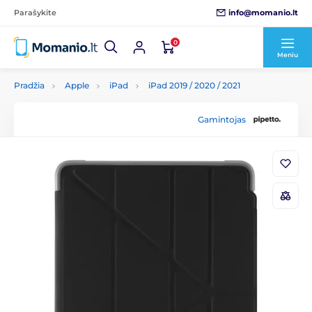
info@momanio.lt
Parašykite
0
Meniu
Pradžia
Apple
iPad
iPad 2019 / 2020 / 2021
Gamintojas