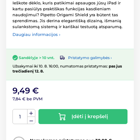
Ieškote dėklo, kuris patikimai apsaugos jūsų iPad ir
kartu pasiūlys praktiškas funkcijas kasdieniam
naudojimui? Pipetto Origami Shield yra būtent tas
sprendimas. Jis derina elegantišką dizainą, išmanią
sulankstomą sistemą ir kariškai testuotą atsparumą.
Daugiau informacijos ›
Pristatymo galimybės ›
Sandėlyje > 10 vnt.
Užsakymai iki 10. 8. 16:00, numatomas pristatymas:
pas jus
trečiadienį 12. 8.
9,49 €
7,84 € be PVM
Įdėti į krepšelį