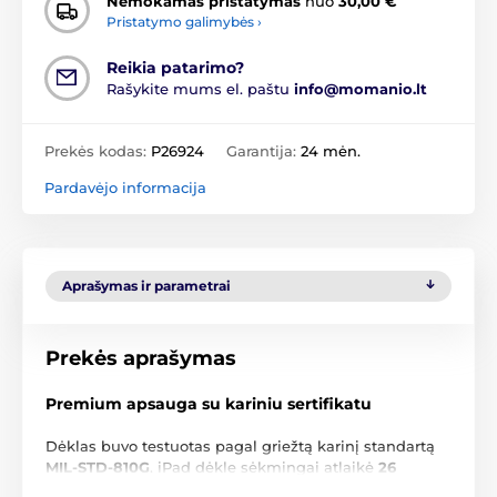
Nemokamas pristatymas
nuo
30,00 €
Pristatymo galimybės ›
Reikia patarimo?
Rašykite mums el. paštu
info@momanio.lt
Prekės kodas:
P26924
Garantija:
24 mėn.
Pardavėjo informacija
Aprašymas ir parametrai
Prekės aprašymas
Premium apsauga su kariniu sertifikatu
Dėklas buvo testuotas pagal griežtą karinį standartą
MIL-STD-810G
. iPad dėkle sėkmingai atlaikė
26
kritimus iš 1,2 m aukščio ant kieto paviršiaus
– galite