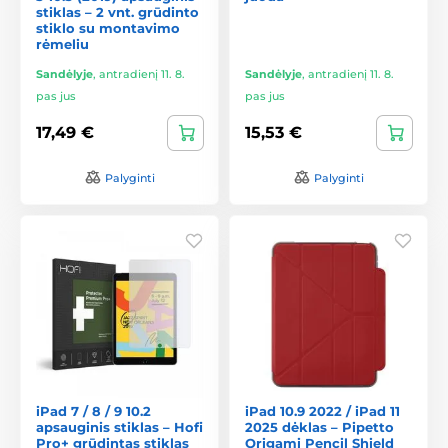
stiklas – 2 vnt. grūdinto
stiklo su montavimo
rėmeliu
Sandėlyje
,
antradienį 11. 8.
Sandėlyje
,
antradienį 11. 8.
pas jus
pas jus
17,49 €
15,53 €
Palyginti
Palyginti
iPad 7 / 8 / 9 10.2
iPad 10.9 2022 / iPad 11
apsauginis stiklas – Hofi
2025 dėklas – Pipetto
Pro+ grūdintas stiklas
Origami Pencil Shield