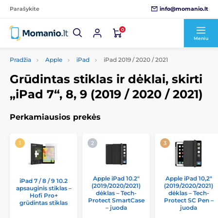
info@momanio.lt
Parašykite
0
Meniu
Pradžia
Apple
iPad
iPad 2019 / 2020 / 2021
Grūdintas stiklas ir dėklai, skirti
„iPad 7“, 8, 9 (2019 / 2020 / 2021)
Perkamiausios prekės
Apple iPad 10.2"
Apple iPad 10,2"
iPad 7 / 8 / 9 10.2
(2019/2020/2021)
(2019/2020/2021)
apsauginis stiklas –
dėklas – Tech-
dėklas – Tech-
Hofi Pro+
Protect SmartCase
Protect SC Pen –
grūdintas stiklas
– juoda
juoda