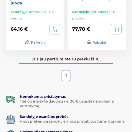
juoda
Sandėlyje
,
antradienį 11. 8.
Sandėlyje
,
antradienį 11. 8.
pas jus
pas jus
64,16 €
77,78 €
Palyginti
Palyginti
Jūs jau peržiūrėjote 10 prekių iš 10.
1
Nemokamas pristatymas
Tiesiog išleiskite daugiau nei 30 € gausite nemokamą
pristatymą.
Sandėlyje esančios prekės
Visos prekės yra sandėlyje ir bus pristatytos Jums kitą dieną.
Greitas klientų aptarnavimas