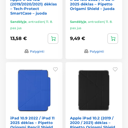
(2019/2020/2021) dėklas
2025 dėklas – Pipetto
– Tech-Protect
Origami Shield – juoda
SmartCase – juoda
Sandėlyje
,
antradienį 11. 8.
Sandėlyje
,
antradienį 11. 8.
pas jus
pas jus
13,58 €
9,49 €
Palyginti
Palyginti
iPad 10.9 2022 / iPad 11
Apple iPad 10.2 (2019 /
2025 dėklas – Pipetto
2020 / 2021) dėklas –
Origami Pencil Shield
Pipetto Origami Shield