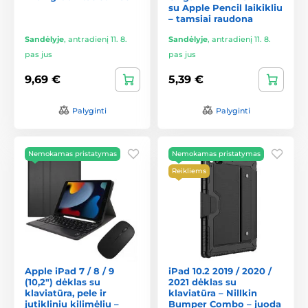
su Apple Pencil laikikliu
– tamsiai raudona
Sandėlyje
,
antradienį 11. 8.
Sandėlyje
,
antradienį 11. 8.
pas jus
pas jus
9,69 €
5,39 €
Palyginti
Palyginti
Nemokamas pristatymas
Nemokamas pristatymas
Reikliems
Apple iPad 7 / 8 / 9
iPad 10.2 2019 / 2020 /
(10,2") dėklas su
2021 dėklas su
klaviatūra, pele ir
klaviatūra – Nillkin
jutikliniu kilimėliu –
Bumper Combo – juoda