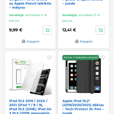
su Apple Pencil laikikliu
– juoda
– mėlyna
Sandėlyje
,
antradienį 11. 8.
Sandėlyje
,
antradienį 11. 8.
pas jus
pas jus
9,99 €
12,41 €
Palyginti
Palyginti
Kainos ir kokybės santykis
iPad 10.2 2019 / 2020 /
Apple iPad 10,2"
2021 (iPad 7 / 8 / 9),
(2019/2020/2021) dėklas
iPad 10.5 (2018), iPad Air
– Tech-Protect SC Pen –
3 10.5 (2019) apsauginis
juoda