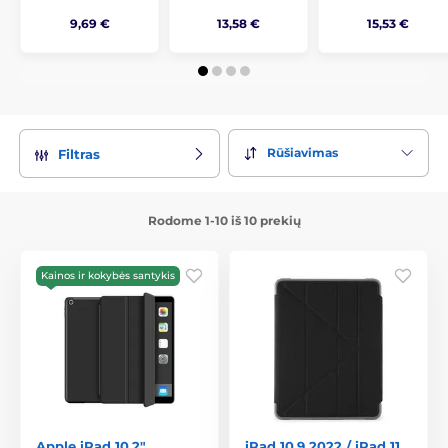
9,69 €
13,58 €
15,53 €
Rūšiavimas
Filtras
Rodome 1-10 iš 10 prekių
Kainos ir kokybės santykis
Apple iPad 10.2"
iPad 10.9 2022 / iPad 11