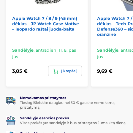
tobulą apsaugą, kurios nusipelno.
Apple Watch 7 / 8 / 9 (45 mm)
Apple Watch 7 /
dėklas – JP Watch Case Motive
dėklas – Tech-Pr
– leopardo raštai juoda-balta
Defense360 – si
oranžinė
Sandėlyje
,
antradienį 11. 8. pas
Sandėlyje
,
antrad
jus
jus
3,85 €
9,69 €
Į krepšelį
Nemokamas pristatymas
Tiesiog išleiskite daugiau nei 30 € gausite nemokamą
pristatymą.
Sandėlyje esančios prekės
Visos prekės yra sandėlyje ir bus pristatytos Jums kitą dieną.