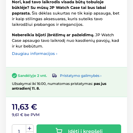
Nori, kad tavo laikrodis visada būtų tobuloje
būklėje? Su mūsų JP Watch Case tai bus labai
paprasta.
Šis dėklas sukurtas ne tik kaip apsauga, bet
ir kaip stilingas aksesuaras, kuris suteiks tavo
laikrodžiui prabangos ir elegancijos.
Nebereikia bijoti įbrėžimų ar pažeidimų.
JP Watch
Case apsaugo tavo laikrodį nuo kasdienių pavojų, kad
ir kur bebūtum.
Daugiau informacijos ›
Pristatymo galimybės ›
Sandėlyje 2 vnt.
Užsakymai iki 16:00, numatomas pristatymas:
pas jus
antradienį 11. 8.
11,63 €
9,61 € be PVM
Įdėti į krepšelį