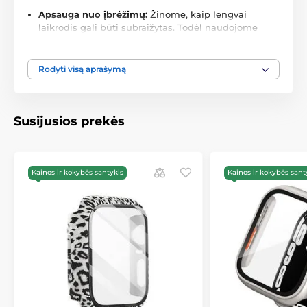
Apsauga nuo įbrėžimų:
Žinome, kaip lengvai
laikrodis gali būti subraižytas. Todėl naudojome
aukščiausios kokybės medžiagas. Tavo laikrodis
visada bus saugus, nesvarbu, kur jį nešioji.
Rodyti visą aprašymą
Prabangus išvaizda:
Čia ne tik apsauga – čia ir
stilius. JP Watch Case atrodo nuostabiai ir suteikia
tavo laikrodžiui šarmo, kurio jis nusipelno.
Elegantiškas dizainas ir preciziškai atliktos detalės
Susijusios prekės
daro šį dėklą ne tik praktiška, bet ir gražia kasdienio
gyvenimo dalimi.
Jautrus lietimui ir ekranui:
Gali būti tikras, kad
Kainos ir kokybės santykis
Kainos ir kokybės sant
dėklas niekaip neįtakos tavo laikrodžio jautrumo ar
ekrano kokybės. Vidinė erdvė sukurta taip, kad
švelniai ir saugiai laikytų laikrodį vietoje, jo
nepažeisdama.
Pakuotės turinys:
1 vnt. JP Watch Case
Nelaukite ir suteikite savo laikrodžiui tai, kas
geriausia.
Su JP Watch Case gauni ne tik stilių, bet ir