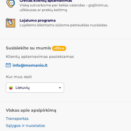
Greitas klientų aptarnavimas
Viską sutvarkome per kelias valandas – grąžinimus,
užklausas ar prekių keitimą.
Lojalumo programa
Lojaliems klientams siūlome patrauklias nuolaidas.
Susisiekite su mumis
offline
Klientų aptarnavimas pasiekiamas
info@momanio.lt
Kur mus rasti
Lietuvių
Viskas apie apsipirkimą
Transportas
Sąlygos ir nuostatos