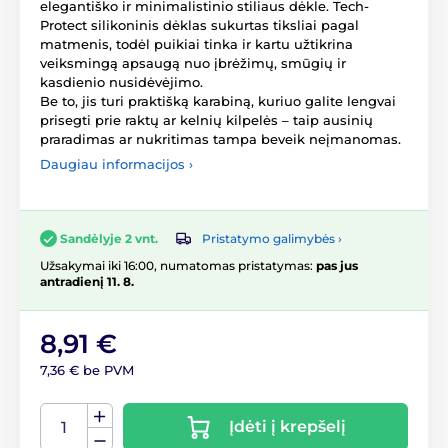
elegantiško ir minimalistinio stiliaus dėkle. Tech-
Protect silikoninis dėklas sukurtas tiksliai pagal
matmenis, todėl puikiai tinka ir kartu užtikrina
veiksmingą apsaugą nuo įbrėžimų, smūgių ir
kasdienio nusidėvėjimo.
Be to, jis turi praktišką karabiną, kuriuo galite lengvai
prisegti prie raktų ar kelnių kilpelės – taip ausinių
praradimas ar nukritimas tampa beveik neįmanomas.
Daugiau informacijos ›
Pristatymo galimybės ›
Sandėlyje 2 vnt.
Užsakymai iki 16:00, numatomas pristatymas:
pas jus
antradienį 11. 8.
8,91 €
7,36 € be PVM
Įdėti į krepšelį