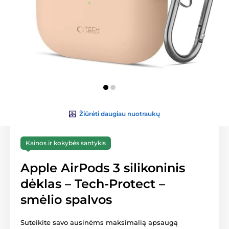
Žiūrėti daugiau nuotraukų
Kainos ir kokybės santykis
Apple AirPods 3 silikoninis
dėklas – Tech-Protect –
smėlio spalvos
Suteikite savo ausinėms maksimalią apsaugą