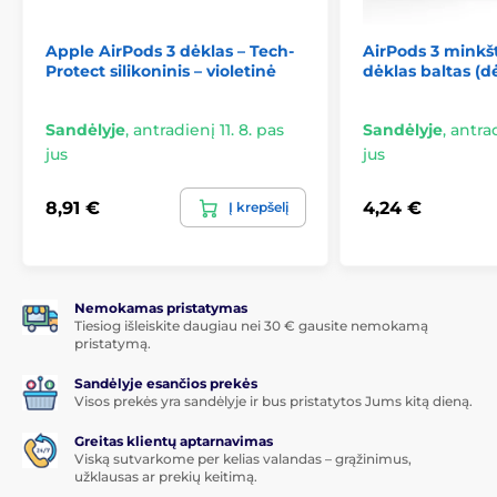
Apple AirPods 3 dėklas – Tech-
AirPods 3 minkšt
Protect silikoninis – violetinė
dėklas baltas (d
Sandėlyje
,
antradienį 11. 8. pas
Sandėlyje
,
antrad
jus
jus
8,91 €
4,24 €
Į krepšelį
Nemokamas pristatymas
Tiesiog išleiskite daugiau nei 30 € gausite nemokamą
pristatymą.
Sandėlyje esančios prekės
Visos prekės yra sandėlyje ir bus pristatytos Jums kitą dieną.
Greitas klientų aptarnavimas
Viską sutvarkome per kelias valandas – grąžinimus,
užklausas ar prekių keitimą.