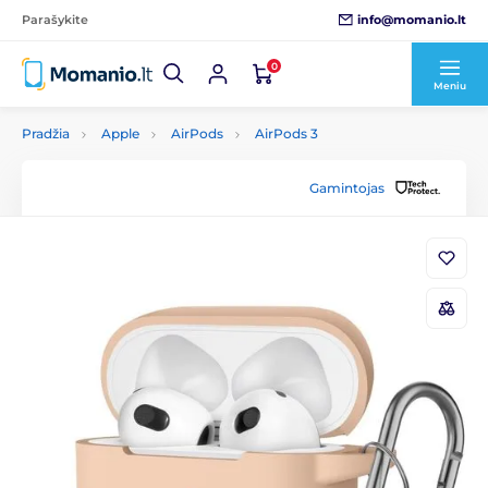
info@momanio.lt
Parašykite
0
Meniu
Pradžia
Apple
AirPods
AirPods 3
Gamintojas