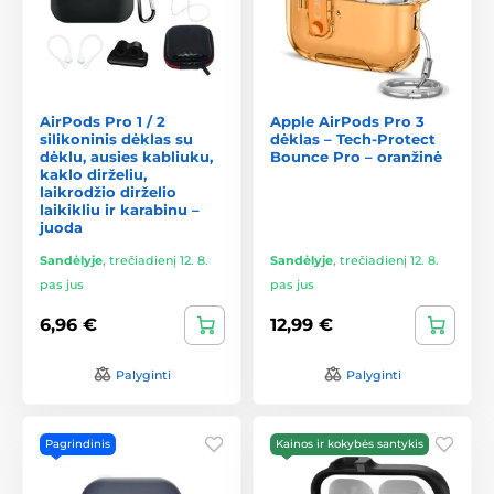
AirPods Pro 1 / 2
Apple AirPods Pro 3
silikoninis dėklas su
dėklas – Tech-Protect
dėklu, ausies kabliuku,
Bounce Pro – oranžinė
kaklo dirželiu,
laikrodžio dirželio
laikikliu ir karabinu –
juoda
Sandėlyje
,
trečiadienį 12. 8.
Sandėlyje
,
trečiadienį 12. 8.
pas jus
pas jus
6,96 €
12,99 €
Palyginti
Palyginti
Pagrindinis
Kainos ir kokybės santykis