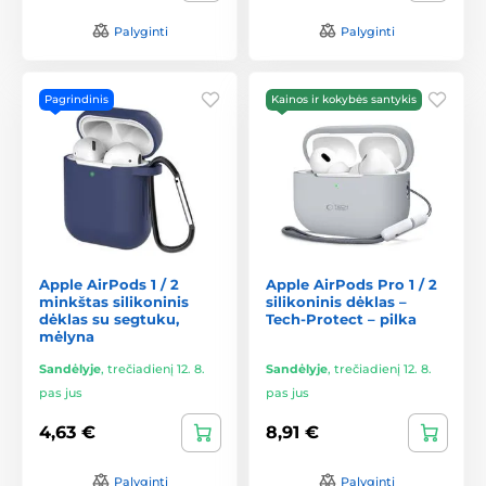
Palyginti
Palyginti
Pagrindinis
Kainos ir kokybės santykis
Apple AirPods 1 / 2
Apple AirPods Pro 1 / 2
minkštas silikoninis
silikoninis dėklas –
dėklas su segtuku,
Tech-Protect – pilka
mėlyna
Sandėlyje
,
trečiadienį 12. 8.
Sandėlyje
,
trečiadienį 12. 8.
pas jus
pas jus
4,63 €
8,91 €
Palyginti
Palyginti