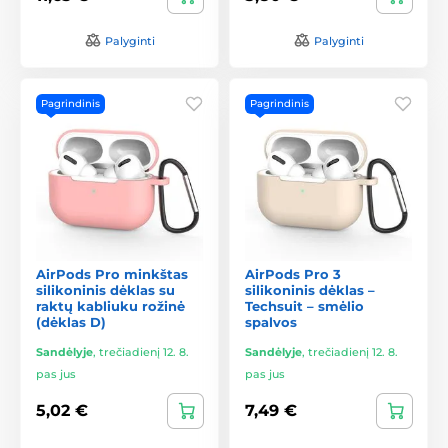
Palyginti
Palyginti
Pagrindinis
Pagrindinis
AirPods Pro minkštas
AirPods Pro 3
silikoninis dėklas su
silikoninis dėklas –
raktų kabliuku rožinė
Techsuit – smėlio
(dėklas D)
spalvos
Sandėlyje
,
trečiadienį 12. 8.
Sandėlyje
,
trečiadienį 12. 8.
pas jus
pas jus
5,02 €
7,49 €