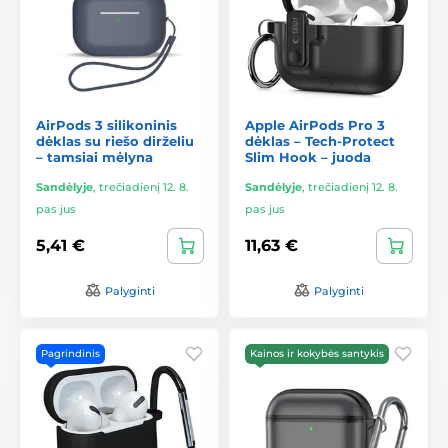
AirPods 3 silikoninis
Apple AirPods Pro 3
dėklas su riešo dirželiu
dėklas – Tech-Protect
– tamsiai mėlyna
Slim Hook – juoda
Sandėlyje
,
trečiadienį 12. 8.
Sandėlyje
,
trečiadienį 12. 8.
pas jus
pas jus
5,41 €
11,63 €
Palyginti
Palyginti
Pagrindinis
Kainos ir kokybės santykis