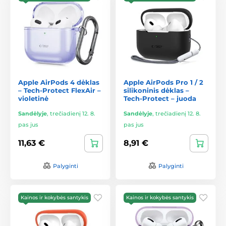
Apple AirPods 4 dėklas
Apple AirPods Pro 1 / 2
– Tech-Protect FlexAir –
silikoninis dėklas –
violetinė
Tech-Protect – juoda
Sandėlyje
,
trečiadienį 12. 8.
Sandėlyje
,
trečiadienį 12. 8.
pas jus
pas jus
11,63 €
8,91 €
Palyginti
Palyginti
Kainos ir kokybės santykis
Kainos ir kokybės santykis