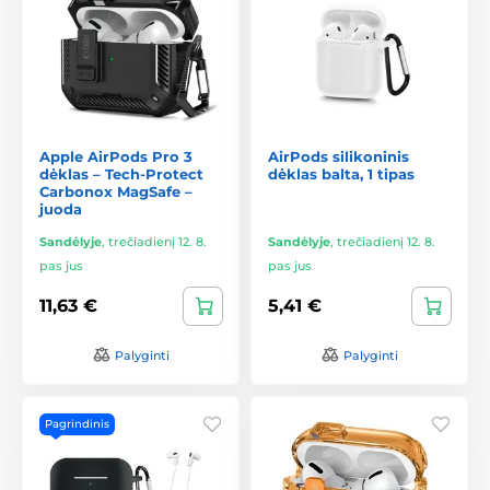
Apple AirPods Pro 3
AirPods silikoninis
dėklas – Tech-Protect
dėklas balta, 1 tipas
Carbonox MagSafe –
juoda
Sandėlyje
,
trečiadienį 12. 8.
Sandėlyje
,
trečiadienį 12. 8.
pas jus
pas jus
11,63 €
5,41 €
Palyginti
Palyginti
Pagrindinis