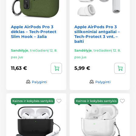
Apple AirPods Pro 3
Apple AirPods Pro 3
dėklas – Tech-Protect
silikoniniai antgaliai –
Slim Hook – žalia
Tech-Protect 3 vnt. –
balti
Sandėlyje
,
trečiadienį 12. 8.
Sandėlyje
,
trečiadienį 12. 8.
pas jus
pas jus
11,63 €
5,99 €
Palyginti
Palyginti
Kainos ir kokybės santykis
Kainos ir kokybės santykis