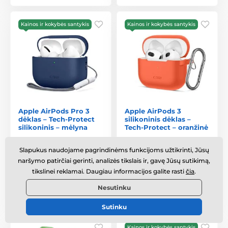
Kainos ir kokybės santykis
Kainos ir kokybės santykis
Apple AirPods Pro 3
Apple AirPods 3
dėklas – Tech-Protect
silikoninis dėklas –
silikoninis – mėlyna
Tech-Protect – oranžinė
Sandėlyje
,
trečiadienį 12. 8.
Sandėlyje
,
trečiadienį 12. 8.
Slapukus naudojame pagrindinėms funkcijoms užtikrinti, Jūsų
pas jus
pas jus
naršymo patirčiai gerinti, analizės tikslais ir, gavę Jūsų sutikimą,
tikslinei reklamai. Daugiau informacijos galite rasti
čia
.
9,49 €
8,91 €
Nesutinku
Palyginti
Palyginti
Sutinku
Kainos ir kokybės santykis