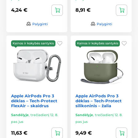
4,24 €
8,91 €
Palyginti
Palyginti
Kainos ir kokybės santykis
Kainos ir kokybės santykis
Apple AirPods Pro 3
Apple AirPods Pro 3
dėklas – Tech-Protect
dėklas – Tech-Protect
FlexAir – skaidrus
silikoninis – žalia
Sandėlyje
,
trečiadienį 12. 8.
Sandėlyje
,
trečiadienį 12. 8.
pas jus
pas jus
11,63 €
9,49 €