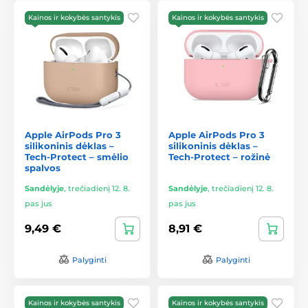
Kainos ir kokybės santykis
Kainos ir kokybės santykis
Apple AirPods Pro 3
Apple AirPods Pro 3
silikoninis dėklas –
silikoninis dėklas –
Tech-Protect – smėlio
Tech-Protect – rožinė
spalvos
Sandėlyje
,
trečiadienį 12. 8.
Sandėlyje
,
trečiadienį 12. 8.
pas jus
pas jus
9,49 €
8,91 €
Palyginti
Palyginti
Kainos ir kokybės santykis
Kainos ir kokybės santykis