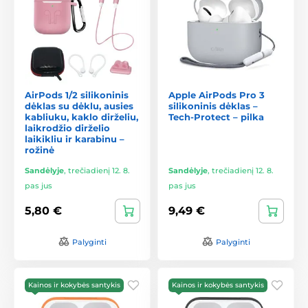
AirPods 1/2 silikoninis
Apple AirPods Pro 3
dėklas su dėklu, ausies
silikoninis dėklas –
kabliuku, kaklo dirželiu,
Tech-Protect – pilka
laikrodžio dirželio
laikikliu ir karabinu –
rožinė
Sandėlyje
,
trečiadienį 12. 8.
Sandėlyje
,
trečiadienį 12. 8.
pas jus
pas jus
5,80 €
9,49 €
Palyginti
Palyginti
Kainos ir kokybės santykis
Kainos ir kokybės santykis