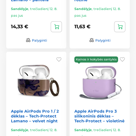
Sandėlyje
,
trečiadienį 12. 8.
Sandėlyje
,
trečiadienį 12. 8.
pas jus
pas jus
14,33 €
11,63 €
Palyginti
Palyginti
Kainos ir kokybės santykis
Apple AirPods Pro 1 / 2
Apple AirPods Pro 3
dėklas – Tech-Protect
silikoninis dėklas –
Lamano – velvet night
Tech-Protect – violetinė
Sandėlyje
,
trečiadienį 12. 8.
Sandėlyje
,
trečiadienį 12. 8.