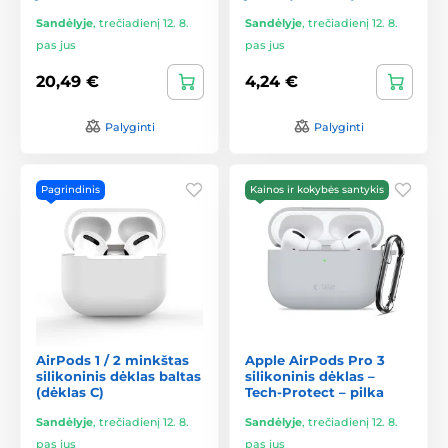
Sandėlyje
,
trečiadienį 12. 8.
Sandėlyje
,
trečiadienį 12. 8.
pas jus
pas jus
20,49 €
4,24 €
Palyginti
Palyginti
Pagrindinis
Kainos ir kokybės santykis
AirPods 1 / 2 minkštas
Apple AirPods Pro 3
silikoninis dėklas baltas
silikoninis dėklas –
(dėklas C)
Tech-Protect – pilka
Sandėlyje
,
trečiadienį 12. 8.
Sandėlyje
,
trečiadienį 12. 8.
pas jus
pas jus