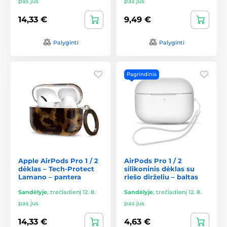
pas jus
pas jus
14,33 €
9,49 €
Palyginti
Palyginti
Pagrindinis
Apple AirPods Pro 1 / 2
AirPods Pro 1 / 2
dėklas – Tech-Protect
silikoninis dėklas su
Lamano – pantera
riešo dirželiu – baltas
Sandėlyje
,
trečiadienį 12. 8.
Sandėlyje
,
trečiadienį 12. 8.
pas jus
pas jus
14,33 €
4,63 €