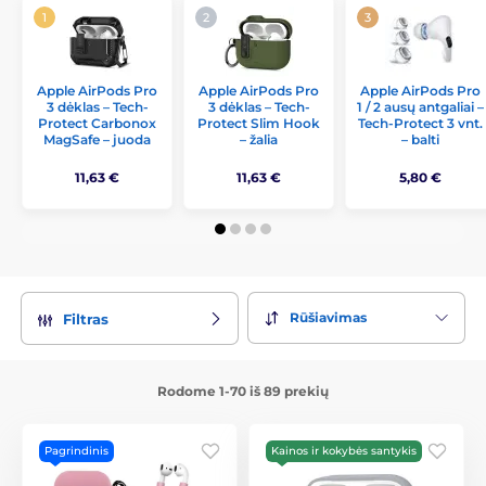
Apple AirPods Pro
Apple AirPods Pro
Apple AirPods Pro
3 dėklas – Tech-
3 dėklas – Tech-
1 / 2 ausų antgaliai –
Protect Carbonox
Protect Slim Hook
Tech-Protect 3 vnt.
MagSafe – juoda
– žalia
– balti
11,63 €
11,63 €
5,80 €
Rūšiavimas
Filtras
Rodome 1-70 iš 89 prekių
Pagrindinis
Kainos ir kokybės santykis