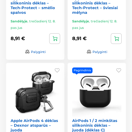
silikoninis dėklas –
silikoninis dėklas –
Tech-Protect – smėlio
Tech-Protect – šviesiai
spalvos
mėlyna
Sandėlyje
,
trečiadienį 12. 8.
Sandėlyje
,
trečiadienį 12. 8.
pas jus
pas jus
8,91 €
8,91 €
Palyginti
Palyginti
Pagrindinis
Apple AirPods 4 dėklas
AirPods 1 / 2 minkštas
– Dexnor atsparūs –
silikoninis dėklas –
juoda
juoda (dėklas C)