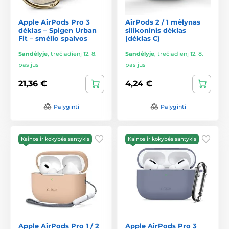
Apple AirPods Pro 3
AirPods 2 / 1 mėlynas
dėklas – Spigen Urban
silikoninis dėklas
Fit – smėlio spalvos
(dėklas C)
Sandėlyje
,
trečiadienį 12. 8.
Sandėlyje
,
trečiadienį 12. 8.
pas jus
pas jus
21,36 €
4,24 €
Palyginti
Palyginti
Kainos ir kokybės santykis
Kainos ir kokybės santykis
Apple AirPods Pro 1 / 2
Apple AirPods Pro 3