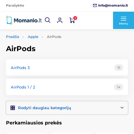
info@momanio.lt
Parašykite
0
Meniu
Pradžia
Apple
AirPods
AirPods
AirPods 3
15
AirPods 1 / 2
14
Rodyti daugiau kategorijų
Perkamiausios prekės