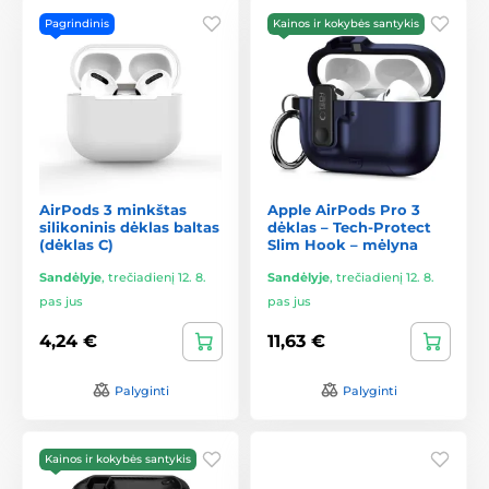
Pagrindinis
Kainos ir kokybės santykis
AirPods 3 minkštas
Apple AirPods Pro 3
silikoninis dėklas baltas
dėklas – Tech-Protect
(dėklas C)
Slim Hook – mėlyna
Sandėlyje
,
trečiadienį 12. 8.
Sandėlyje
,
trečiadienį 12. 8.
pas jus
pas jus
4,24 €
11,63 €
Palyginti
Palyginti
Kainos ir kokybės santykis