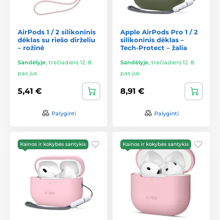
AirPods 1 / 2 silikoninis
Apple AirPods Pro 1 / 2
dėklas su riešo dirželiu
silikoninis dėklas –
– rožinė
Tech-Protect – žalia
Sandėlyje
,
trečiadienį 12. 8.
Sandėlyje
,
trečiadienį 12. 8.
pas jus
pas jus
5,41 €
8,91 €
Palyginti
Palyginti
Kainos ir kokybės santykis
Kainos ir kokybės santykis