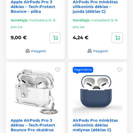
Apple AirPods Pro 3
AirPods Pro minkštas
dėklas – Tech-Protect
silikoninis dėklas –
Bounce – pilka
juoda (dėklas C)
Sandėlyje
,
trečiadienį 12. 8.
Sandėlyje
,
trečiadienį 12. 8.
pas jus
pas jus
9,00 €
4,24 €
Palyginti
Palyginti
Pagrindinis
Apple AirPods Pro 3
AirPods Pro minkštas
dėklas – Tech-Protect
silikoninis dėklas
Bounce Pro skaidrus
mėlynas (dėklas C)