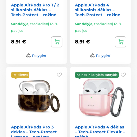
Apple AirPods Pro 1 / 2
Apple AirPods 4
silikoninis dėklas –
silikoninis dėklas –
Tech-Protect – rožinė
Tech-Protect – rožinė
Sandėlyje
,
trečiadienį 12. 8.
Sandėlyje
,
trečiadienį 12. 8.
pas jus
pas jus
8,91 €
8,91 €
Palyginti
Palyginti
Reikliems
Kainos ir kokybės santykis
Apple AirPods Pro 3
Apple AirPods 4 dėklas
dėklas – Tech-Protect
– Tech-Protect FlexAir –
Lamano – pantera
rožinė