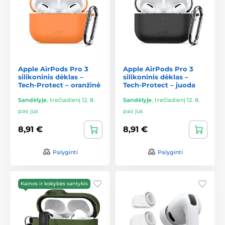
Apple AirPods Pro 3
Apple AirPods Pro 3
silikoninis dėklas –
silikoninis dėklas –
Tech-Protect – oranžinė
Tech-Protect – juoda
Sandėlyje
,
trečiadienį 12. 8.
Sandėlyje
,
trečiadienį 12. 8.
pas jus
pas jus
8,91 €
8,91 €
Palyginti
Palyginti
Kainos ir kokybės santykis