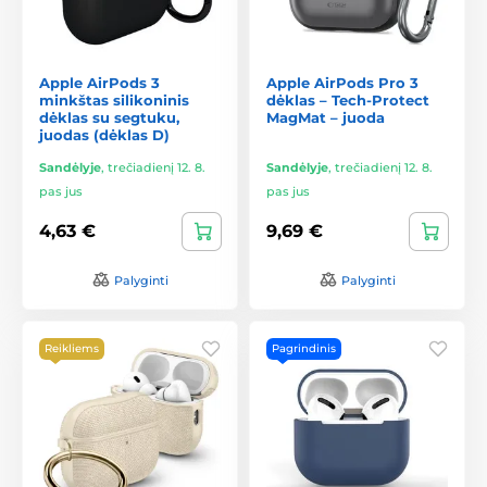
Apple AirPods 3
Apple AirPods Pro 3
minkštas silikoninis
dėklas – Tech-Protect
dėklas su segtuku,
MagMat – juoda
juodas (dėklas D)
Sandėlyje
,
trečiadienį 12. 8.
Sandėlyje
,
trečiadienį 12. 8.
pas jus
pas jus
4,63 €
9,69 €
Palyginti
Palyginti
Reikliems
Pagrindinis