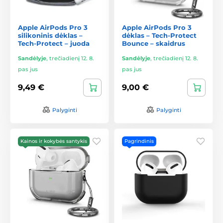
Apple AirPods Pro 3
Apple AirPods Pro 3
silikoninis dėklas –
dėklas – Tech-Protect
Tech-Protect – juoda
Bounce – skaidrus
Sandėlyje
,
trečiadienį 12. 8.
Sandėlyje
,
trečiadienį 12. 8.
pas jus
pas jus
9,49 €
9,00 €
Palyginti
Palyginti
Kainos ir kokybės santykis
Pagrindinis