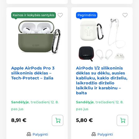
Kainos ir kokybės santykis
Pagrindinis
Apple AirPods Pro 3
AirPods 1/2 silikoninis
silikoninis dėklas –
dėklas su dėklu, ausies
Tech-Protect – žalia
kabliuku, kaklo dirželiu,
laikrodžio dirželio
laikikliu ir karabinu –
balta
Sandėlyje
,
trečiadienį 12. 8.
Sandėlyje
,
trečiadienį 12. 8.
pas jus
pas jus
8,91 €
5,80 €
Palyginti
Palyginti