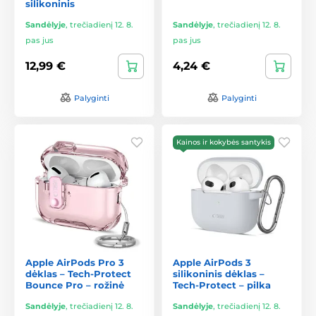
silikoninis
Sandėlyje
,
trečiadienį 12. 8.
Sandėlyje
,
trečiadienį 12. 8.
pas jus
pas jus
12,99 €
4,24 €
Palyginti
Palyginti
Kainos ir kokybės santykis
Apple AirPods Pro 3
Apple AirPods 3
dėklas – Tech-Protect
silikoninis dėklas –
Bounce Pro – rožinė
Tech-Protect – pilka
Sandėlyje
,
trečiadienį 12. 8.
Sandėlyje
,
trečiadienį 12. 8.