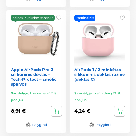
Kainos ir kokybės santykis
Pagrindinis
Apple AirPods Pro 3
AirPods 1 / 2 minkštas
silikoninis dėklas –
silikoninis dėklas rožinė
Tech-Protect – smėlio
(dėklas C)
spalvos
Sandėlyje
,
trečiadienį 12. 8.
Sandėlyje
,
trečiadienį 12. 8.
pas jus
pas jus
8,91 €
4,24 €
Palyginti
Palyginti