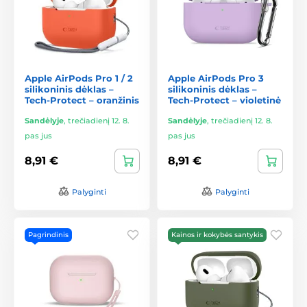
Apple AirPods Pro 1 / 2
Apple AirPods Pro 3
silikoninis dėklas –
silikoninis dėklas –
Tech-Protect – oranžinis
Tech-Protect – violetinė
Sandėlyje
,
trečiadienį 12. 8.
Sandėlyje
,
trečiadienį 12. 8.
pas jus
pas jus
8,91 €
8,91 €
Palyginti
Palyginti
Pagrindinis
Kainos ir kokybės santykis