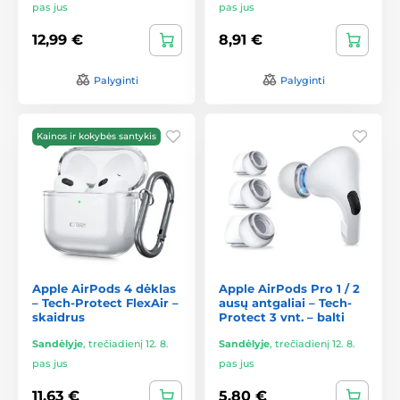
pas jus
pas jus
12,99 €
8,91 €
Palyginti
Palyginti
Kainos ir kokybės santykis
Apple AirPods 4 dėklas
Apple AirPods Pro 1 / 2
– Tech-Protect FlexAir –
ausų antgaliai – Tech-
skaidrus
Protect 3 vnt. – balti
Sandėlyje
,
trečiadienį 12. 8.
Sandėlyje
,
trečiadienį 12. 8.
pas jus
pas jus
11,63 €
5,80 €