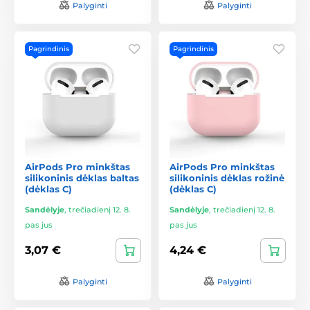
Palyginti
Palyginti
Pagrindinis
Pagrindinis
AirPods Pro minkštas
AirPods Pro minkštas
silikoninis dėklas baltas
silikoninis dėklas rožinė
(dėklas C)
(dėklas C)
Sandėlyje
,
trečiadienį 12. 8.
Sandėlyje
,
trečiadienį 12. 8.
pas jus
pas jus
3,07 €
4,24 €
Palyginti
Palyginti