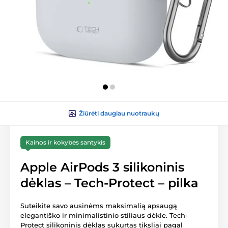
Žiūrėti daugiau nuotraukų
Kainos ir kokybės santykis
Apple AirPods 3 silikoninis
dėklas – Tech-Protect – pilka
Suteikite savo ausinėms maksimalią apsaugą
elegantiško ir minimalistinio stiliaus dėkle. Tech-
Protect silikoninis dėklas sukurtas tiksliai pagal