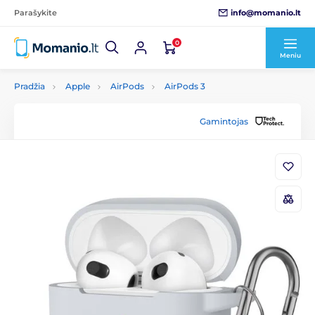
info@momanio.lt
Parašykite
0
Meniu
Pradžia
Apple
AirPods
AirPods 3
Gamintojas