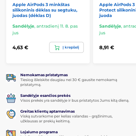
Apple AirPods 3 minkštas
Apple AirPods 3 
silikoninis dėklas su segtuku,
Protect silikonin
juodas (dėklas D)
juoda
Sandėlyje
,
antradienį 11. 8. pas
Sandėlyje
,
antrad
jus
jus
4,63 €
8,91 €
Į krepšelį
Nemokamas pristatymas
Tiesiog išleiskite daugiau nei 30 € gausite nemokamą
pristatymą.
Sandėlyje esančios prekės
Visos prekės yra sandėlyje ir bus pristatytos Jums kitą dieną.
Greitas klientų aptarnavimas
Viską sutvarkome per kelias valandas – grąžinimus,
užklausas ar prekių keitimą.
Lojalumo programa