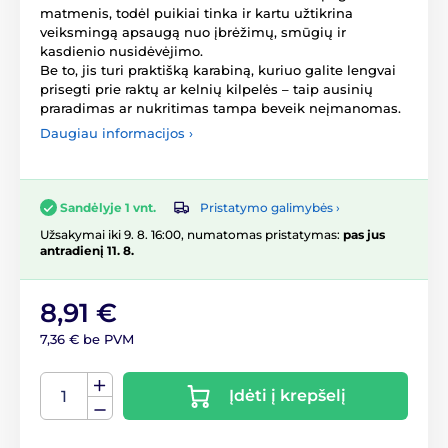
matmenis, todėl puikiai tinka ir kartu užtikrina
veiksmingą apsaugą nuo įbrėžimų, smūgių ir
kasdienio nusidėvėjimo.
Be to, jis turi praktišką karabiną, kuriuo galite lengvai
prisegti prie raktų ar kelnių kilpelės – taip ausinių
praradimas ar nukritimas tampa beveik neįmanomas.
Daugiau informacijos ›
Pristatymo galimybės ›
Sandėlyje 1 vnt.
Užsakymai iki 9. 8. 16:00, numatomas pristatymas:
pas jus
antradienį 11. 8.
8,91 €
7,36 € be PVM
Įdėti į krepšelį