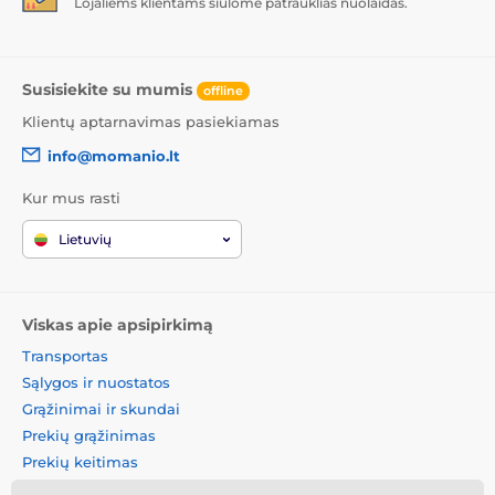
Lojaliems klientams siūlome patrauklias nuolaidas.
Susisiekite su mumis
offline
Klientų aptarnavimas pasiekiamas
info@momanio.lt
Kur mus rasti
Lietuvių
Viskas apie apsipirkimą
Transportas
Sąlygos ir nuostatos
Grąžinimai ir skundai
Prekių grąžinimas
Prekių keitimas
Slapukų politika