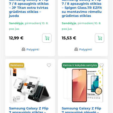
7 / 8 apsauginis stiklas
7 / 8 apsauginis stiklas
– JP Titan extra tvirtas
– Spigen Glass.TR EZFit
grūdintas stiklas –
su montavimo rėmeliu
juoda
grūdintas stiklas
Sandėlyje
,
pirmadienį 10. 8.
Sandėlyje
,
pirmadienį 10. 8.
pas jus
pas jus
12,99 €
15,53 €
Palyginti
Palyginti
Reikliems
Kainos ir kokybės santykis
Samsung Galaxy Z Flip
Samsung Galaxy Z Flip
7 apsauginis stiklas –
7 apsauginė plėvelė –