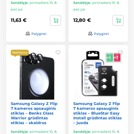
Sandėlyje
,
pirmadienį 10. 8.
Sandėlyje
,
pirmadienį 10. 8.
pas jus
pas jus
11,63 €
12,80 €
Palyginti
Palyginti
Reikliems
Samsung Galaxy Z Flip
Samsung Galaxy Z Flip
7 kameros apsauginis
7 kameros apsauginis
stiklas – Benks Glass
stiklas – BlueStar Easy
Warrior grūdintas
Install grūdintas stiklas
stiklas – skaidrus
– juoda
Sandėlyje
,
pirmadienį 10. 8.
Sandėlyje
,
pirmadienį 10. 8.