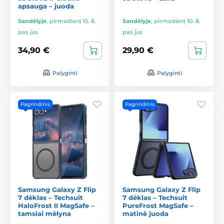
apsauga – juoda
Sandėlyje
,
pirmadienį 10. 8.
Sandėlyje
,
pirmadienį 10. 8.
pas jus
pas jus
34,90 €
29,90 €
Palyginti
Palyginti
Pagrindinis
Pagrindinis
Samsung Galaxy Z Flip
Samsung Galaxy Z Flip
7 dėklas – Techsuit
7 dėklas – Techsuit
HaloFrost II MagSafe –
PureFrost MagSafe –
tamsiai mėlyna
matinė juoda