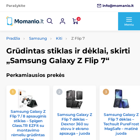
info@momanio.lt
Parašykite
0
Meniu
Pradžia
Samsung
Kiti
Z Flip 7
Grūdintas stiklas ir dėklai, skirti
„Samsung Galaxy Z Flip 7“
Perkamiausios prekės
Samsung Galaxy Z
Samsung Galaxy Z
Samsung Galaxy Z
Flip 7 / 8 apsauginis
Flip 7 dėklas –
Flip 7 dėklas –
stiklas – Spigen
Dexnor 360 su
Techsuit PureFrost
Glass.TR EZFit su
stovu ir ekrano
MagSafe – matinė
montavimo
apsauga – juoda
juoda
rėmeliu grūdintas
stiklas