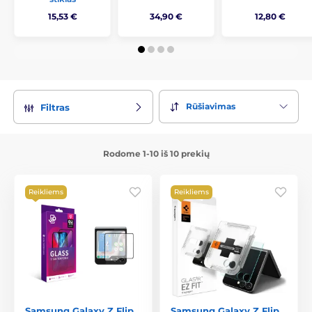
15,53 €
34,90 €
12,80 €
Rūšiavimas
Filtras
Rodome 1-10 iš 10 prekių
Reikliems
Reikliems
Samsung Galaxy Z Flip
Samsung Galaxy Z Flip