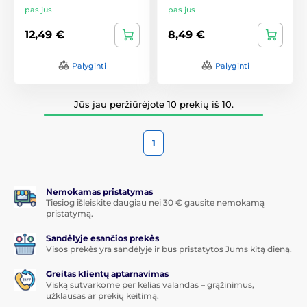
pas jus
pas jus
12,49 €
8,49 €
Palyginti
Palyginti
Jūs jau peržiūrėjote 10 prekių iš 10.
1
Nemokamas pristatymas
Tiesiog išleiskite daugiau nei 30 € gausite nemokamą
pristatymą.
Sandėlyje esančios prekės
Visos prekės yra sandėlyje ir bus pristatytos Jums kitą dieną.
Greitas klientų aptarnavimas
Viską sutvarkome per kelias valandas – grąžinimus,
užklausas ar prekių keitimą.