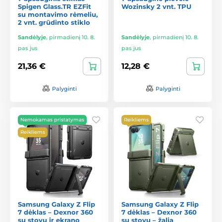
Spigen Glass.TR EZFit
Wozinsky 2 vnt. TPU
su montavimo rėmeliu,
2 vnt. grūdinto stiklo
Sandėlyje
,
pirmadienį 10. 8.
Sandėlyje
,
pirmadienį 10. 8.
pas jus
pas jus
21,36 €
12,28 €
Palyginti
Palyginti
Nemokamas pristatymas
Reikliems
Reikliems
Samsung Galaxy Z Flip
Samsung Galaxy Z Flip
7 dėklas – Dexnor 360
7 dėklas – Dexnor 360
su stovu ir ekrano
su stovu – žalia