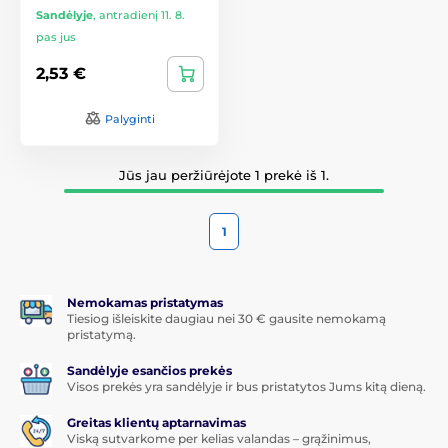
Sandėlyje
,
antradienį 11. 8.
pas jus
2,53 €
Palyginti
Jūs jau peržiūrėjote 1 prekė iš 1.
1
Nemokamas pristatymas
Tiesiog išleiskite daugiau nei 30 € gausite nemokamą
pristatymą.
Sandėlyje esančios prekės
Visos prekės yra sandėlyje ir bus pristatytos Jums kitą dieną.
Greitas klientų aptarnavimas
Viską sutvarkome per kelias valandas – grąžinimus,