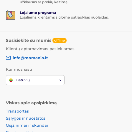
užklausas ar prekių keitimą.
Lojalumo programa
Lojaliems klientams siūlome patrauklias nuolaidas.
Susisiekite su mumis
offline
Klientų aptarnavimas pasiekiamas
info@momanio.lt
Kur mus rasti
Lietuvių
Viskas apie apsipirkimą
Transportas
Sąlygos ir nuostatos
Grąžinimai ir skundai