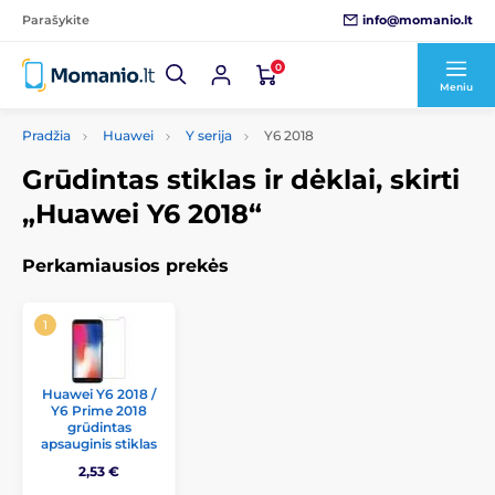
info@momanio.lt
Parašykite
0
Meniu
Pradžia
Huawei
Y serija
Y6 2018
Grūdintas stiklas ir dėklai, skirti
„Huawei Y6 2018“
Perkamiausios prekės
Huawei Y6 2018 /
Y6 Prime 2018
grūdintas
apsauginis stiklas
2,53 €