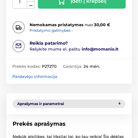
Įdėti į krepšelį
Nemokamas pristatymas
nuo
30,00 €
Pristatymo galimybės ›
Reikia patarimo?
Rašykite mums el. paštu
info@momanio.lt
Prekės kodas:
P27270
Garantija:
24 mėn.
Pardavėjo informacija
Aprašymas ir parametrai
Prekės aprašymas
Nebūk atsilikęs, tai tiksliai tai, ko tau reikia! Šis dėklas