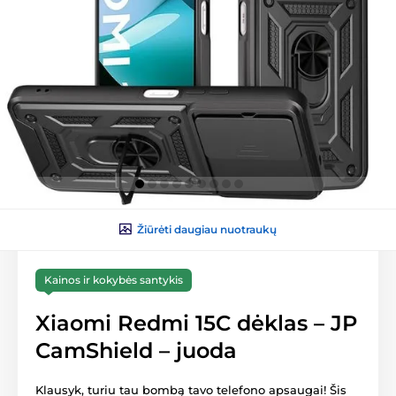
Žiūrėti daugiau nuotraukų
Kainos ir kokybės santykis
Xiaomi Redmi 15C dėklas – JP
CamShield – juoda
Klausyk, turiu tau bombą tavo telefono apsaugai! Šis