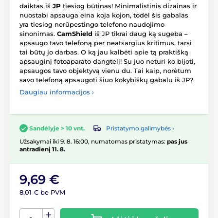
daiktas iš
JP
tiesiog būtinas! Minimalistinis dizainas ir
nuostabi apsauga eina koja kojon, todėl šis gabalas
yra tiesiog nerūpestingo telefono naudojimo
sinonimas.
CamShield
iš JP tikrai daug ką sugeba –
apsaugo tavo telefoną per neatsargius kritimus, tarsi
tai būtų jo darbas. O ką jau kalbėti apie tą praktišką
apsauginį fotoaparato dangtelį! Su juo neturi ko bijoti,
apsaugos tavo objektyvą vienu du. Tai kaip, norėtum
savo telefoną apsaugoti šiuo kokybiškų gabalu iš JP?
Daugiau informacijos ›
Pristatymo galimybės ›
Sandėlyje > 10 vnt.
Užsakymai iki 9. 8. 16:00, numatomas pristatymas:
pas jus
antradienį 11. 8.
9,69 €
8,01 € be PVM