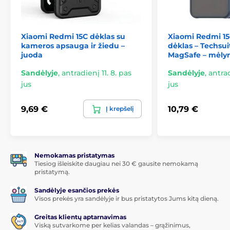
Apsauginis objektyvo slankiklis
Puikiai tinkantis
Xiaomi Redmi 15C dėklas su
Xiaomi Redmi 15
Visiškai funkcionalus
kameros apsauga ir žiedu –
dėklas – Techsuit
juoda
MagSafe – mėly
Lengvas įdiegimas ir išmontavimas
Sandėlyje
,
antradienį 11. 8. pas
Sandėlyje
,
antrad
Komplektą sudaro:
jus
jus
1 vnt. JP CamShield dėklo
9,69 €
10,79 €
Į krepšelį
Nemokamas pristatymas
Tiesiog išleiskite daugiau nei 30 € gausite nemokamą
pristatymą.
Sandėlyje esančios prekės
Visos prekės yra sandėlyje ir bus pristatytos Jums kitą dieną.
Greitas klientų aptarnavimas
Viską sutvarkome per kelias valandas – grąžinimus,