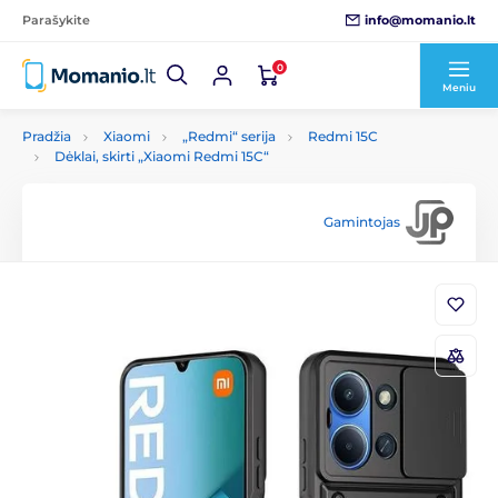
info@momanio.lt
Parašykite
0
Meniu
Pradžia
Xiaomi
„Redmi“ serija
Redmi 15C
Dėklai, skirti „Xiaomi Redmi 15C“
Gamintojas