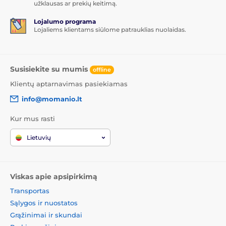
užklausas ar prekių keitimą.
Lojalumo programa
Lojaliems klientams siūlome patrauklias nuolaidas.
Susisiekite su mumis
offline
Klientų aptarnavimas pasiekiamas
info@momanio.lt
Kur mus rasti
Lietuvių
Viskas apie apsipirkimą
Transportas
Sąlygos ir nuostatos
Grąžinimai ir skundai