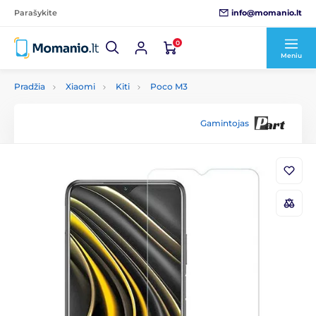
info@momanio.lt
Parašykite
0
Meniu
Pradžia
Xiaomi
Kiti
Poco M3
Gamintojas