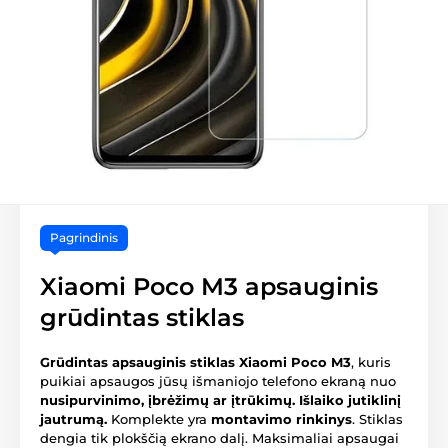
Pagrindinis
Xiaomi Poco M3 apsauginis
grūdintas stiklas
Grūdintas apsauginis stiklas Xiaomi Poco M3
, kuris
puikiai apsaugos jūsų išmaniojo telefono ekraną nuo
nusipurvinimo, įbrėžimų ar įtrūkimų.
Išlaiko jutiklinį
jautrumą.
Komplekte yra
montavimo rinkinys
. Stiklas
dengia tik plokščią ekrano dalį. Maksimaliai apsaugai