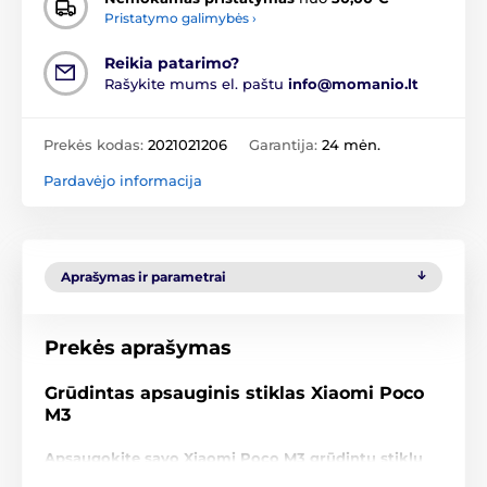
Pristatymo galimybės ›
Reikia patarimo?
Rašykite mums el. paštu
info@momanio.lt
Prekės kodas:
2021021206
Garantija:
24 mėn.
Pardavėjo informacija
Aprašymas ir parametrai
Prekės aprašymas
Grūdintas apsauginis stiklas Xiaomi Poco
M3
Apsaugokite savo Xiaomi Poco M3 grūdintu stiklu
su 9H kietumu ir vos 0,33 mm storiu!