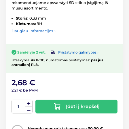
rekomenduojame apsvarstyti 5D stiklo įsigijimą iš
mūsų asortimento.
Storis:
0,33 mm
Kietumas:
9H
Daugiau informacijos ›
Pristatymo galimybės ›
Sandėlyje 2 vnt.
Užsakymai iki 16:00, numatomas pristatymas:
pas jus
antradienį 11. 8.
2,68 €
2,21 € be PVM
Įdėti į krepšelį
Nemokamas pristatymas
nuo
30,00 €