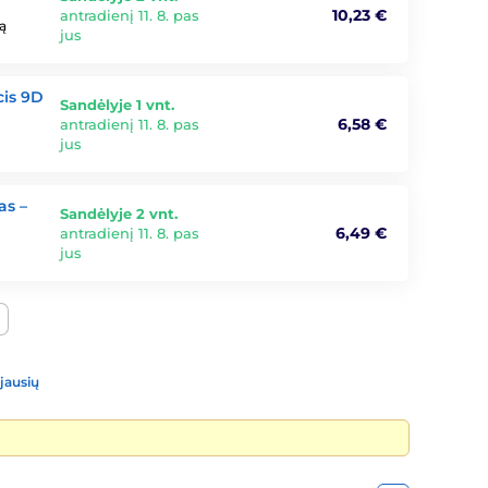
10,23 €
antradienį 11. 8. pas
ią
jus
cis 9D
Sandėlyje 1 vnt.
6,58 €
antradienį 11. 8. pas
jus
as –
Sandėlyje 2 vnt.
6,49 €
antradienį 11. 8. pas
jus
jausių