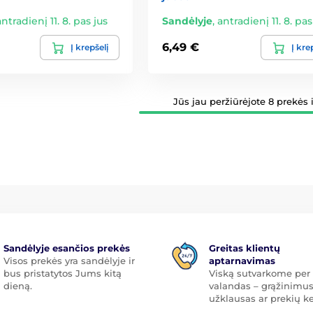
antradienį 11. 8. pas jus
Sandėlyje
,
antradienį 11. 8. pas
6,49 €
Į krepšelį
Į kre
Jūs jau peržiūrėjote 8 prekės i
Sandėlyje esančios prekės
Greitas klientų
Visos prekės yra sandėlyje ir
aptarnavimas
bus pristatytos Jums kitą
Viską sutvarkome per 
dieną.
valandas – grąžinimus
užklausas ar prekių ke