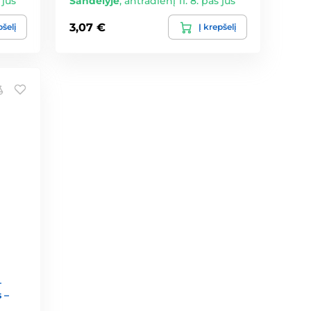
 jus
Sandėlyje
,
antradienį 11. 8. pas jus
3,07 €
pšelį
Į krepšelį
–
 –