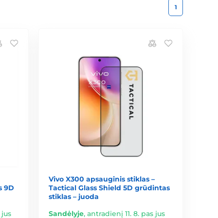
1
Vivo X300 apsauginis stiklas –
s 9D
Tactical Glass Shield 5D grūdintas
stiklas – juoda
 jus
Sandėlyje
,
antradienį 11. 8. pas jus