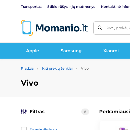
Transportas
Stiklo rūšys ir jų matmenys
Kontaktinė info
Pvz., prekė, 
Apple
Samsung
Xiaomi
Pradžia
Kiti prekių ženklai
Vivo
Vivo
Filtras
Perkamiausi
8
Pagrindinis