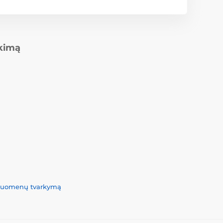
rkimą
 duomenų tvarkymą