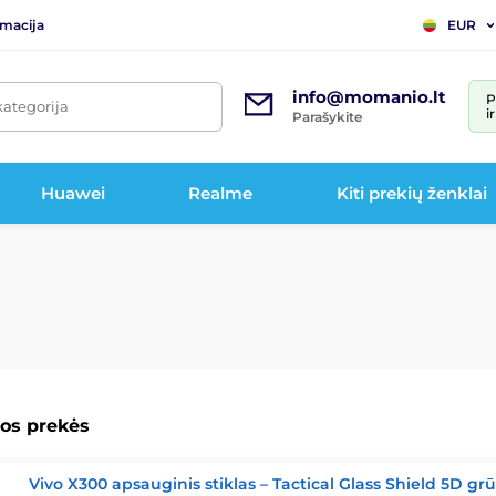
rmacija
EUR
info@momanio.lt
P
kategorija
i
Parašykite
Huawei
Realme
Kiti prekių ženklai
os prekės
Vivo X300 apsauginis stiklas – Tactical Glass Shield 5D gr