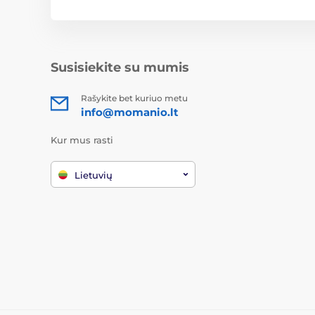
Susisiekite su mumis
Rašykite bet kuriuo metu
info@momanio.lt
Kur mus rasti
Lietuvių