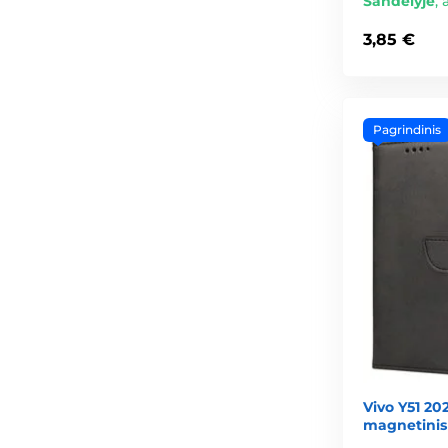
Sandėlyje
,
3,85 €
Pagrindinis
Vivo Y51 202
magnetinis 