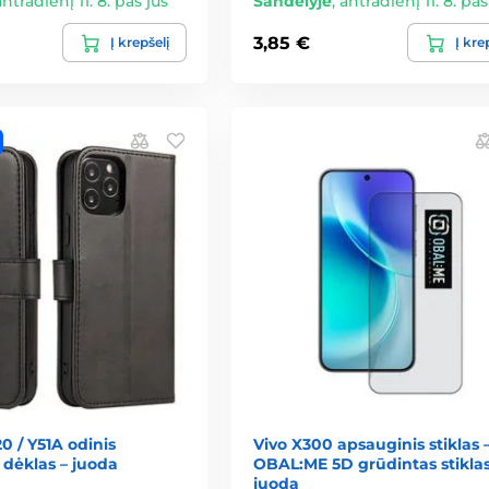
antradienį 11. 8. pas jus
Sandėlyje
,
antradienį 11. 8. pas
3,85 €
Į krepšelį
Į kre
0 / Y51A odinis
Vivo X300 apsauginis stiklas 
dėklas – juoda
OBAL:ME 5D grūdintas stiklas
juoda