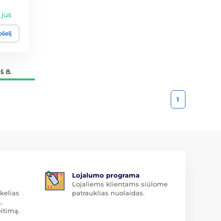
 jus
pšelį
š 8.
1
Lojalumo programa
Lojaliems klientams siūlome
kelias
patrauklias nuolaidas.
,
itimą.