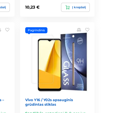
10,23 €
pšelį
Į krepšelį
Pagrindinis
s –
Vivo Y16 / Y02s apsauginis
grūdintas stiklas