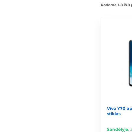
Rodome 1-8 iš 8 
Vivo Y70 ap
stiklas
Sandėlyje
,