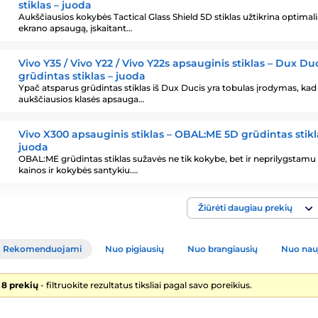
stiklas – juoda
Aukščiausios kokybės Tactical Glass Shield 5D stiklas užtikrina optimal
ekrano apsaugą, įskaitant…
Vivo Y35 / Vivo Y22 / Vivo Y22s apsauginis stiklas – Dux Du
grūdintas stiklas – juoda
Ypač atsparus grūdintas stiklas iš Dux Ducis yra tobulas įrodymas, kad
aukščiausios klasės apsauga…
Vivo X300 apsauginis stiklas – OBAL:ME 5D grūdintas stikl
juoda
OBAL:ME grūdintas stiklas sužavės ne tik kokybe, bet ir neprilygstamu
kainos ir kokybės santykiu.…
Žiūrėti daugiau prekių
Rekomenduojami
Nuo pigiausių
Nuo brangiausių
Nuo nau
 8 prekių
- filtruokite rezultatus tiksliai pagal savo poreikius.