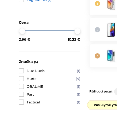
(4)
Cena
2.96 €
10.23 €
Značka
(5)
Dux Ducis
(1)
Hurtel
(4)
OBAL:ME
(1)
Rūšiuoti pagal:
Part
(1)
Tactical
(1)
Pasiūlyme yra