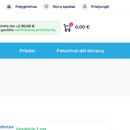
Palyginimas
Norų sąrašas
Prisijungti
0
irkite dar už
30,00 €
0,00 €
r gaukite
nemokamą pristatymą
Priedai
Patarimai dėl dovanų
ūdintas
Sandėlyje 2 vnt.