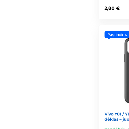
2,80 €
Pagrindinis
Vivo Y01 / Y1
dėklas – ju