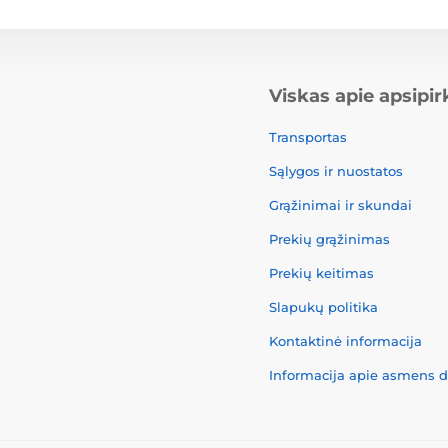
Viskas apie apsipi
Transportas
Sąlygos ir nuostatos
Grąžinimai ir skundai
Prekių grąžinimas
Prekių keitimas
Slapukų politika
Kontaktinė informacija
Informacija apie asmens