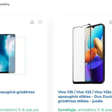
prekių
sauginis grūdintas
Vivo Y35 / Vivo Y22 / Vivo Y22s
apsauginis stiklas – Dux Duci
grūdintas stiklas – juoda
antradienį 11. 8. pas jus
Sandėlyje
,
antradienį 11. 8. pas