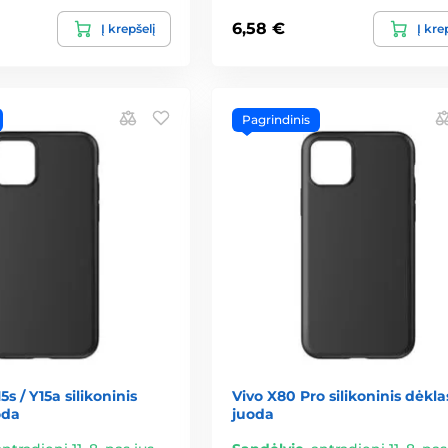
6,58 €
Į krepšelį
Į kre
Pagrindinis
5s / Y15a silikoninis
Vivo X80 Pro silikoninis dėkla
oda
juoda