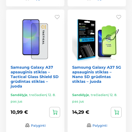
Samsung Galaxy A37
Samsung Galaxy A37 5G
apsauginis stiklas –
apsauginis stiklas –
Tactical Glass Shield 5D
Nano 5D grūdintas
grūdintas stiklas –
stiklas – juoda
juoda
Sandėlyje
,
trečiadienį 12. 8.
Sandėlyje
,
trečiadienį 12. 8.
pas jus
pas jus
10,99 €
14,29 €
Palyginti
Palyginti