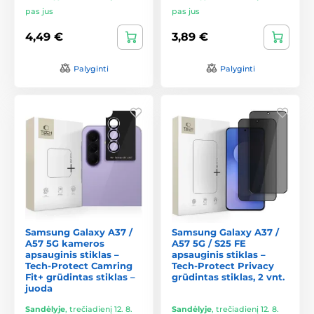
pas jus
pas jus
4,49 €
3,89 €
Palyginti
Palyginti
Samsung Galaxy A37 /
Samsung Galaxy A37 /
A57 5G kameros
A57 5G / S25 FE
apsauginis stiklas –
apsauginis stiklas –
Tech-Protect Camring
Tech-Protect Privacy
Fit+ grūdintas stiklas –
grūdintas stiklas, 2 vnt.
juoda
Sandėlyje
,
trečiadienį 12. 8.
Sandėlyje
,
trečiadienį 12. 8.