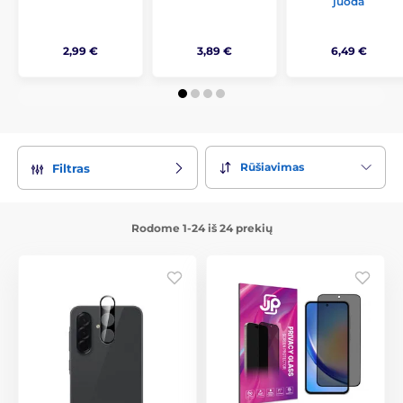
juoda
2,99 €
3,89 €
6,49 €
Rūšiavimas
Filtras
Rodome 1-24 iš 24 prekių