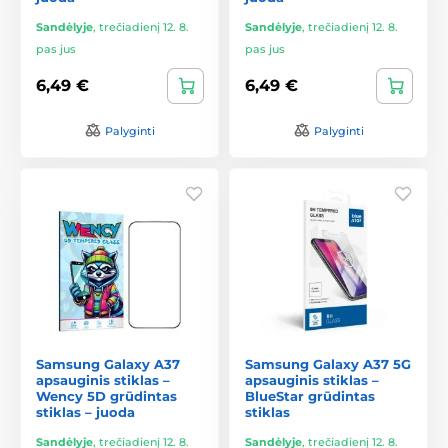
Sandėlyje
,
trečiadienį 12. 8.
Sandėlyje
,
trečiadienį 12. 8.
pas jus
pas jus
6,49 €
6,49 €
Palyginti
Palyginti
Samsung Galaxy A37
Samsung Galaxy A37 5G
apsauginis stiklas –
apsauginis stiklas –
Wency 5D grūdintas
BlueStar grūdintas
stiklas – juoda
stiklas
Sandėlyje
,
trečiadienį 12. 8.
Sandėlyje
,
trečiadienį 12. 8.