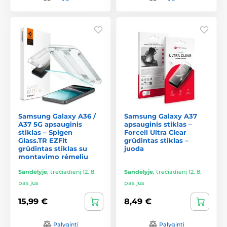
Samsung Galaxy A36 /
Samsung Galaxy A37
A37 5G apsauginis
apsauginis stiklas –
stiklas – Spigen
Forcell Ultra Clear
Glass.TR EZFit
grūdintas stiklas –
grūdintas stiklas su
juoda
montavimo rėmeliu
Sandėlyje
,
trečiadienį 12. 8.
Sandėlyje
,
trečiadienį 12. 8.
pas jus
pas jus
15,99 €
8,49 €
Palyginti
Palyginti