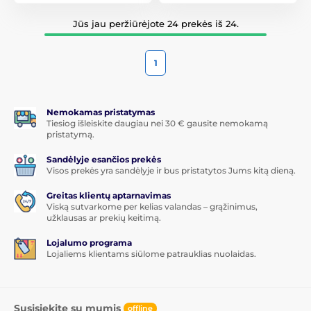
Jūs jau peržiūrėjote 24 prekės iš 24.
1
Nemokamas pristatymas
Tiesiog išleiskite daugiau nei 30 € gausite nemokamą
pristatymą.
Sandėlyje esančios prekės
Visos prekės yra sandėlyje ir bus pristatytos Jums kitą dieną.
Greitas klientų aptarnavimas
Viską sutvarkome per kelias valandas – grąžinimus,
užklausas ar prekių keitimą.
Lojalumo programa
Lojaliems klientams siūlome patrauklias nuolaidas.
Susisiekite su mumis
offline