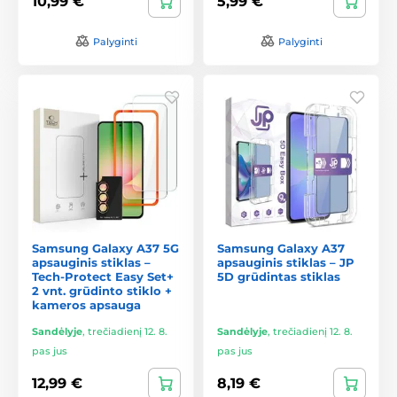
10,99 €
5,99 €
Palyginti
Palyginti
Samsung Galaxy A37 5G
Samsung Galaxy A37
apsauginis stiklas –
apsauginis stiklas – JP
Tech-Protect Easy Set+
5D grūdintas stiklas
2 vnt. grūdinto stiklo +
kameros apsauga
Sandėlyje
,
trečiadienį 12. 8.
Sandėlyje
,
trečiadienį 12. 8.
pas jus
pas jus
12,99 €
8,19 €