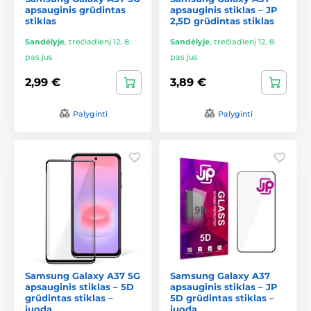
apsauginis grūdintas
apsauginis stiklas – JP
stiklas
2,5D grūdintas stiklas
Sandėlyje
,
trečiadienį 12. 8.
Sandėlyje
,
trečiadienį 12. 8.
pas jus
pas jus
2,99 €
3,89 €
Palyginti
Palyginti
Samsung Galaxy A37 5G
Samsung Galaxy A37
apsauginis stiklas – 5D
apsauginis stiklas – JP
grūdintas stiklas –
5D grūdintas stiklas –
juoda
juoda