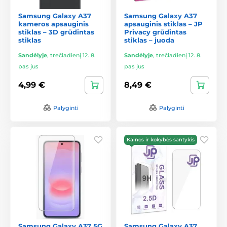
Samsung Galaxy A37
Samsung Galaxy A37
kameros apsauginis
apsauginis stiklas – JP
stiklas – 3D grūdintas
Privacy grūdintas
stiklas
stiklas – juoda
Sandėlyje
,
trečiadienį 12. 8.
Sandėlyje
,
trečiadienį 12. 8.
pas jus
pas jus
4,99 €
8,49 €
Palyginti
Palyginti
Kainos ir kokybės santykis
Samsung Galaxy A37 5G
Samsung Galaxy A37