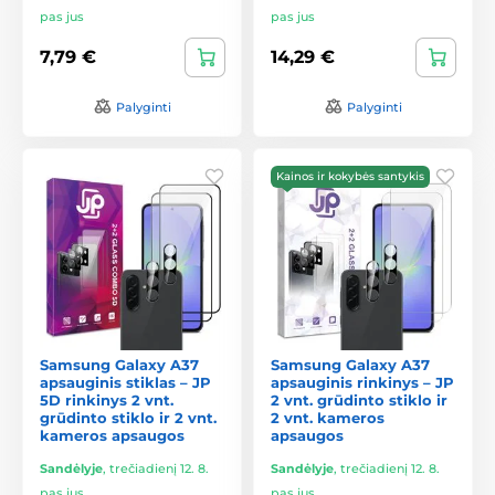
pas jus
pas jus
7,79 €
14,29 €
Palyginti
Palyginti
Kainos ir kokybės santykis
Samsung Galaxy A37
Samsung Galaxy A37
apsauginis stiklas – JP
apsauginis rinkinys – JP
5D rinkinys 2 vnt.
2 vnt. grūdinto stiklo ir
grūdinto stiklo ir 2 vnt.
2 vnt. kameros
kameros apsaugos
apsaugos
Sandėlyje
,
trečiadienį 12. 8.
Sandėlyje
,
trečiadienį 12. 8.
pas jus
pas jus