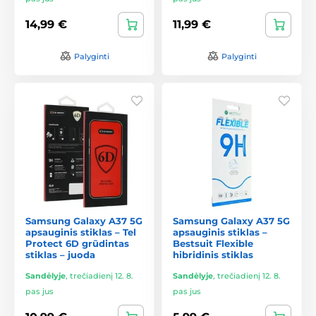
14,99 €
11,99 €
Palyginti
Palyginti
Samsung Galaxy A37 5G
Samsung Galaxy A37 5G
apsauginis stiklas – Tel
apsauginis stiklas –
Protect 6D grūdintas
Bestsuit Flexible
stiklas – juoda
hibridinis stiklas
Sandėlyje
,
trečiadienį 12. 8.
Sandėlyje
,
trečiadienį 12. 8.
pas jus
pas jus