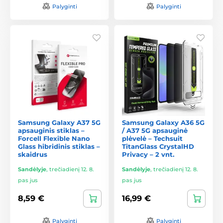
Palyginti
Palyginti
Samsung Galaxy A37 5G
Samsung Galaxy A36 5G
apsauginis stiklas –
/ A37 5G apsauginė
Forcell Flexible Nano
plėvelė – Techsuit
Glass hibridinis stiklas –
TitanGlass CrystalHD
skaidrus
Privacy – 2 vnt.
Sandėlyje
,
trečiadienį 12. 8.
Sandėlyje
,
trečiadienį 12. 8.
pas jus
pas jus
8,59 €
16,99 €
Palyginti
Palyginti