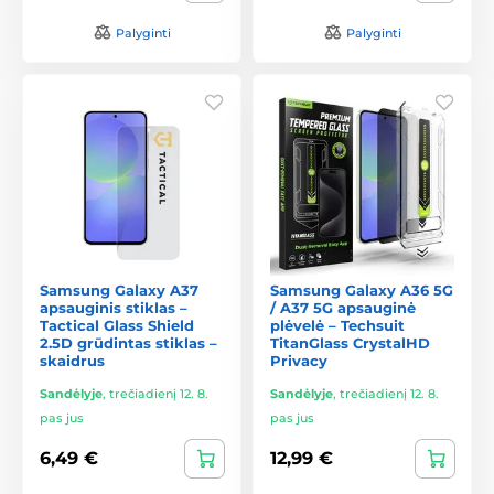
Palyginti
Palyginti
Samsung Galaxy A37
Samsung Galaxy A36 5G
apsauginis stiklas –
/ A37 5G apsauginė
Tactical Glass Shield
plėvelė – Techsuit
2.5D grūdintas stiklas –
TitanGlass CrystalHD
skaidrus
Privacy
Sandėlyje
,
trečiadienį 12. 8.
Sandėlyje
,
trečiadienį 12. 8.
pas jus
pas jus
6,49 €
12,99 €