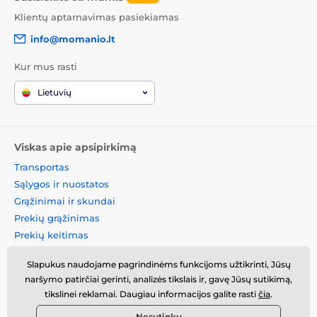
Klientų aptarnavimas pasiekiamas
info@momanio.lt
Kur mus rasti
Lietuvių
Viskas apie apsipirkimą
Transportas
Sąlygos ir nuostatos
Grąžinimai ir skundai
Prekių grąžinimas
Prekių keitimas
Slapukų politika
Slapukus naudojame pagrindinėms funkcijoms užtikrinti, Jūsų
Kontaktinė informacija
naršymo patirčiai gerinti, analizės tikslais ir, gavę Jūsų sutikimą,
Informacija apie asmens
tikslinei reklamai. Daugiau informacijos galite rasti
čia
.
duomenų tvarkymą
Nesutinku