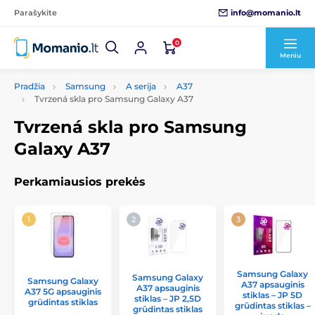
info@momanio.lt
Parašykite
0
Meniu
Pradžia
Samsung
A serija
A37
Tvrzená skla pro Samsung Galaxy A37
Tvrzená skla pro Samsung
Galaxy A37
Perkamiausios prekės
Samsung Galaxy
Samsung Galaxy
Samsung Galaxy
A37 apsauginis
A37 apsauginis
A37 5G apsauginis
stiklas – JP 5D
stiklas – JP 2,5D
grūdintas stiklas
grūdintas stiklas –
grūdintas stiklas