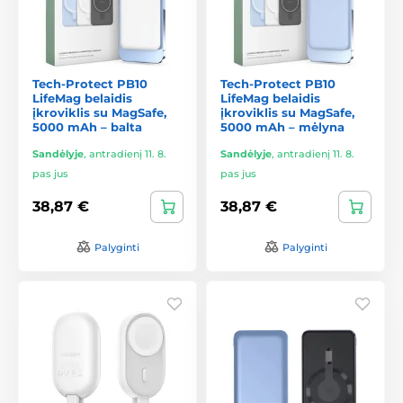
Tech-Protect PB10
Tech-Protect PB10
LifeMag belaidis
LifeMag belaidis
įkroviklis su MagSafe,
įkroviklis su MagSafe,
5000 mAh – balta
5000 mAh – mėlyna
Sandėlyje
,
antradienį 11. 8.
Sandėlyje
,
antradienį 11. 8.
pas jus
pas jus
38,87 €
38,87 €
Palyginti
Palyginti