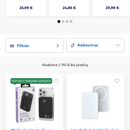
25,99 €
24,85 €
29,99 €
Rūšiavimas
Filtras
Rodome 1-70 iš 84 prekių
Kainos ir kokybės santykis