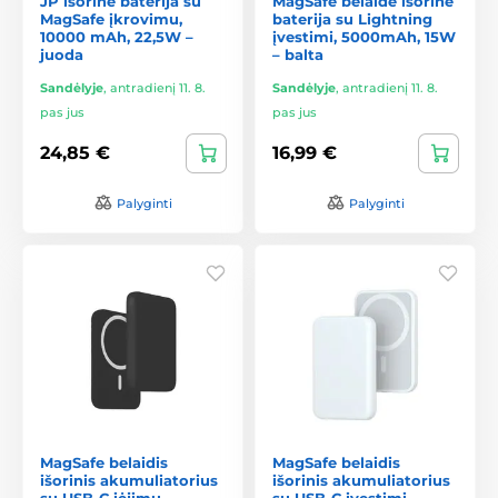
JP išorinė baterija su
MagSafe belaidė išorinė
MagSafe įkrovimu,
baterija su Lightning
10000 mAh, 22,5W –
įvestimi, 5000mAh, 15W
juoda
– balta
Sandėlyje
,
antradienį 11. 8.
Sandėlyje
,
antradienį 11. 8.
pas jus
pas jus
24,85 €
16,99 €
Palyginti
Palyginti
MagSafe belaidis
MagSafe belaidis
išorinis akumuliatorius
išorinis akumuliatorius
su USB-C įėjimu,
su USB-C įvestimi,