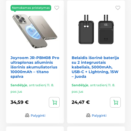
Nemokamas pristatymas
Joyroom JR-PBM08 Pro
Belaidis išorinė baterija
ultraplonas aliuminis
su 2 integruotais
išorinis akumuliatorius
kabeliais, 5000mAh,
10000mAh – titano
USB-C + Lightning, 15W
spalva
– juoda
Sandėlyje
,
antradienį 11. 8.
Sandėlyje
,
antradienį 11. 8.
pas jus
pas jus
34,59 €
24,47 €
Palyginti
Palyginti