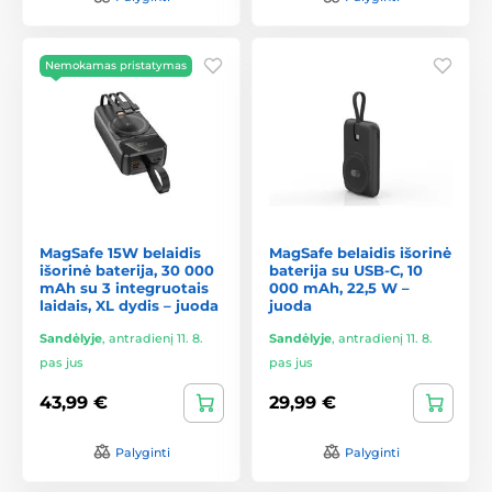
Nemokamas pristatymas
MagSafe 15W belaidis
MagSafe belaidis išorinė
išorinė baterija, 30 000
baterija su USB-C, 10
mAh su 3 integruotais
000 mAh, 22,5 W –
laidais, XL dydis – juoda
juoda
Sandėlyje
,
antradienį 11. 8.
Sandėlyje
,
antradienį 11. 8.
pas jus
pas jus
43,99 €
29,99 €
Palyginti
Palyginti