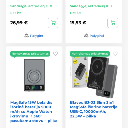
Sandėlyje
,
antradienį 11. 8.
Sandėlyje
,
antradienį 11. 8.
pas jus
pas jus
26,99 €
15,53 €
Palyginti
Palyginti
Nemokamas pristatymas
Nemokamas pristatymas
MagSafe 15W belaidis
Blavec BJ-03 Slim 3in1
išorinė baterija 5000
MagSafe išorinė baterija
mAh su Apple Watch
USB-C, 10000mAh,
įkrovimu ir 360°
22,5W – pilka
pasukamu stovu – pilka