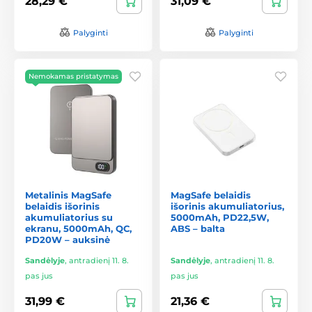
28,29 €
31,09 €
Palyginti
Palyginti
Nemokamas pristatymas
Metalinis MagSafe
MagSafe belaidis
belaidis išorinis
išorinis akumuliatorius,
akumuliatorius su
5000mAh, PD22,5W,
ekranu, 5000mAh, QC,
ABS – balta
PD20W – auksinė
Sandėlyje
,
antradienį 11. 8.
Sandėlyje
,
antradienį 11. 8.
pas jus
pas jus
31,99 €
21,36 €