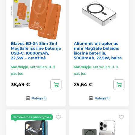
Blavec BJ-04 Slim 3in1
Aliuminis ultraplonas
MagSafe išorinė baterija
mini MagSafe belaidis
USB-C, 10000mAh,
išorinė baterija,
22,5W – oranžinė
5000mAh, 22,5W, balta
Sandėlyje
,
antradienį 11. 8.
Sandėlyje
,
antradienį 11. 8.
pas jus
pas jus
38,49 €
25,64 €
Palyginti
Palyginti
Nemokamas pristatymas