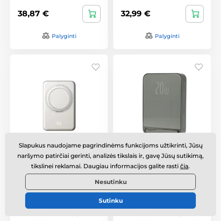
38,87 €
32,99 €
Palyginti
Palyginti
Slapukus naudojame pagrindinėms funkcijoms užtikrinti, Jūsų
iPhone nešiojamas
Metalinė MagSafe
naršymo patirčiai gerinti, analizės tikslais ir, gavę Jūsų sutikimą,
įkroviklis (powerbank)
belaidė išorinė baterija
tikslinei reklamai. Daugiau informacijos galite rasti
čia
.
– UltraThin MagSafe
su stovu, 5000mAh,
5000 mAh su
PD20W – pilka
Nesutinku
pasukamu stovu,
PD20W + 15W belaidis –
sidabrinė pilka
Sutinku
Sandėlyje
,
antradienį 11. 8.
Sandėlyje
,
antradienį 11. 8.