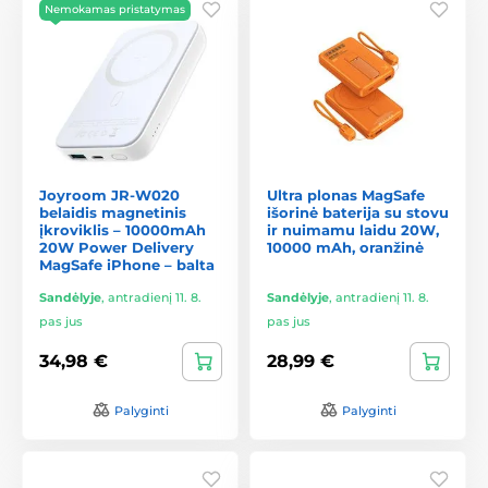
Nemokamas pristatymas
Joyroom JR-W020
Ultra plonas MagSafe
belaidis magnetinis
išorinė baterija su stovu
įkroviklis – 10000mAh
ir nuimamu laidu 20W,
20W Power Delivery
10000 mAh, oranžinė
MagSafe iPhone – balta
Sandėlyje
,
antradienį 11. 8.
Sandėlyje
,
antradienį 11. 8.
pas jus
pas jus
34,98 €
28,99 €
Palyginti
Palyginti