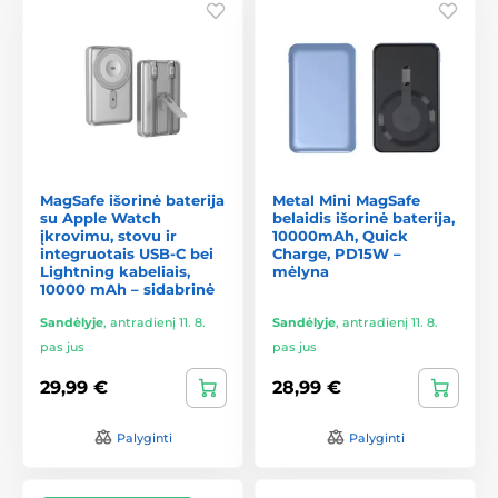
MagSafe išorinė baterija
Metal Mini MagSafe
su Apple Watch
belaidis išorinė baterija,
įkrovimu, stovu ir
10000mAh, Quick
integruotais USB-C bei
Charge, PD15W –
Lightning kabeliais,
mėlyna
10000 mAh – sidabrinė
Sandėlyje
,
antradienį 11. 8.
Sandėlyje
,
antradienį 11. 8.
pas jus
pas jus
29,99 €
28,99 €
Palyginti
Palyginti