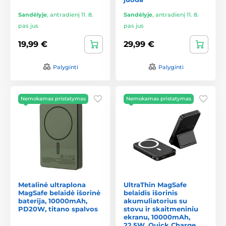
Sandėlyje
,
antradienį 11. 8.
Sandėlyje
,
antradienį 11. 8.
pas jus
pas jus
19,99 €
29,99 €
Palyginti
Palyginti
Nemokamas pristatymas
Nemokamas pristatymas
Metalinė ultraplona
UltraThin MagSafe
MagSafe belaidė išorinė
belaidis išorinis
baterija, 10000mAh,
akumuliatorius su
PD20W, titano spalvos
stovu ir skaitmeniniu
ekranu, 10000mAh,
22,5W, Quick Charge