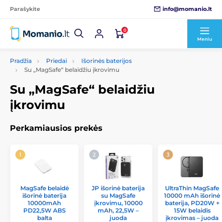
info@momanio.lt
Parašykite
0
Meniu
Pradžia
Priedai
Išorinės baterijos
Su „MagSafe“ belaidžiu įkrovimu
Su „MagSafe“ belaidžiu
įkrovimu
Perkamiausios prekės
MagSafe belaidė
JP išorinė baterija
UltraThin MagSafe
išorinė baterija
su MagSafe
10000 mAh išorinė
10000mAh
įkrovimu, 10000
baterija, PD20W +
PD22,5W ABS
mAh, 22,5W –
15W belaidis
balta
juoda
įkrovimas – juoda