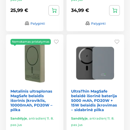
25,99 €
34,99 €
Palyginti
Palyginti
Nemokamas pristatymas
Metalinis ultraplonas
UltraThin MagSafe
MagSafe belaidis
belaidė išorinė baterija
išorinis įkroviklis,
5000 mAh, PD20W +
10000mAh, PD20W –
15W belaidis įkrovimas
pilka
– sidabrinė pilka
Sandėlyje
,
antradienį 11. 8.
Sandėlyje
,
antradienį 11. 8.
pas jus
pas jus