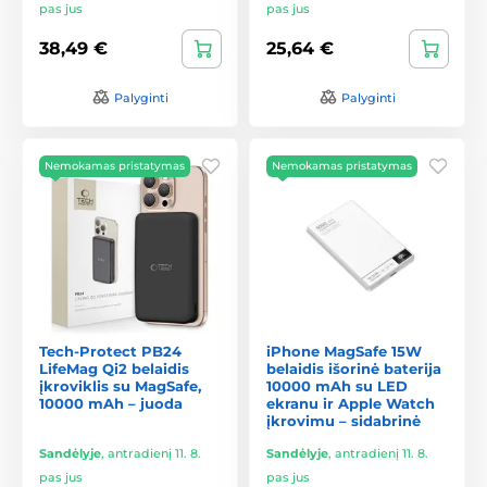
pas jus
pas jus
38,49 €
25,64 €
Palyginti
Palyginti
Nemokamas pristatymas
Nemokamas pristatymas
Tech-Protect PB24
iPhone MagSafe 15W
LifeMag Qi2 belaidis
belaidis išorinė baterija
įkroviklis su MagSafe,
10000 mAh su LED
10000 mAh – juoda
ekranu ir Apple Watch
įkrovimu – sidabrinė
Sandėlyje
,
antradienį 11. 8.
Sandėlyje
,
antradienį 11. 8.
pas jus
pas jus