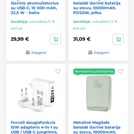
išorinis akumuliatorius
belaidė išorinė baterija
su USB-C, 10 000 mAh,
su stovu, 10000mAh,
22,5 W – balta
PD20W, pilka
Sandėlyje
,
antradienį 11. 8.
Sandėlyje
,
antradienį 11. 8.
pas jus
pas jus
29,99 €
31,09 €
Palyginti
Palyginti
Nemokamas pristatymas
Forcell daugiafunkcis
Metalinė MagSafe
15W adapteris 4-in-1 su
belaidė išorinė baterija
USB / USB-C jungtimis,
su stovu, 10000mAh,