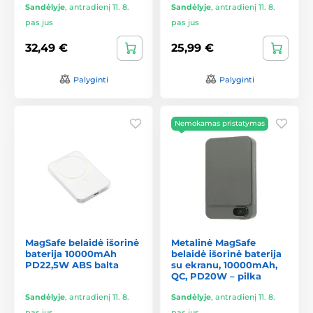
Sandėlyje
,
antradienį 11. 8.
Sandėlyje
,
antradienį 11. 8.
pas jus
pas jus
32,49 €
25,99 €
Palyginti
Palyginti
Nemokamas pristatymas
MagSafe belaidė išorinė
Metalinė MagSafe
baterija 10000mAh
belaidė išorinė baterija
PD22,5W ABS balta
su ekranu, 10000mAh,
QC, PD20W – pilka
Sandėlyje
,
antradienį 11. 8.
Sandėlyje
,
antradienį 11. 8.
pas jus
pas jus