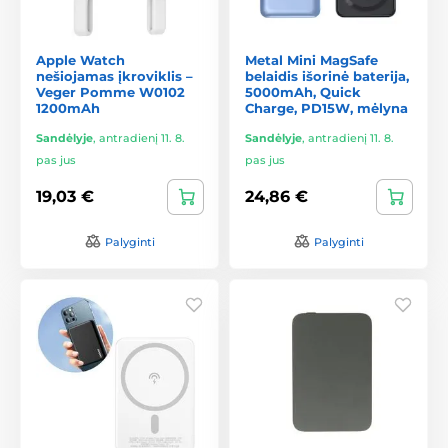
Apple Watch
Metal Mini MagSafe
nešiojamas įkroviklis –
belaidis išorinė baterija,
Veger Pomme W0102
5000mAh, Quick
1200mAh
Charge, PD15W, mėlyna
Sandėlyje
,
antradienį 11. 8.
Sandėlyje
,
antradienį 11. 8.
pas jus
pas jus
19,03 €
24,86 €
Palyginti
Palyginti