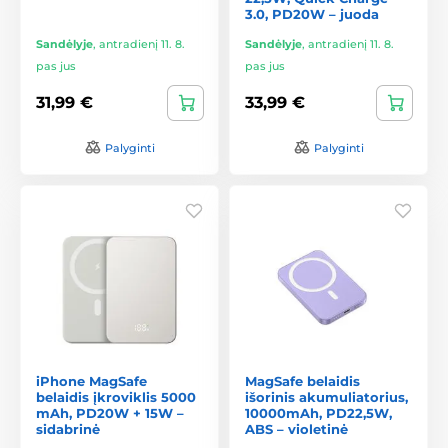
3.0, PD20W – juoda
Sandėlyje
,
antradienį 11. 8.
Sandėlyje
,
antradienį 11. 8.
pas jus
pas jus
31,99 €
33,99 €
Palyginti
Palyginti
iPhone MagSafe
MagSafe belaidis
belaidis įkroviklis 5000
išorinis akumuliatorius,
mAh, PD20W + 15W –
10000mAh, PD22,5W,
sidabrinė
ABS – violetinė