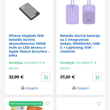
iPhone MagSafe 15W
Belaidis išorinė baterija
belaidis išorinis
su 2 integruotais
akumuliatorius 10000
laidais, 10000mAh, USB-
mAh su LED ekranu ir
C + Lightning, 15W –
Apple Watch įkrovimu –
violetinė
pilka
Sandėlyje
,
antradienį 11. 8.
Sandėlyje
,
antradienį 11. 8.
pas jus
pas jus
32,99 €
27,20 €
Palyginti
Palyginti
Nemokamas pristatymas