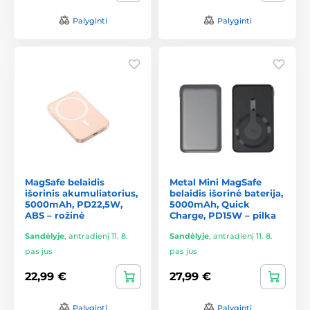
Palyginti
Palyginti
MagSafe belaidis
Metal Mini MagSafe
išorinis akumuliatorius,
belaidis išorinė baterija,
5000mAh, PD22,5W,
5000mAh, Quick
ABS – rožinė
Charge, PD15W – pilka
Sandėlyje
,
antradienį 11. 8.
Sandėlyje
,
antradienį 11. 8.
pas jus
pas jus
22,99 €
27,99 €
Palyginti
Palyginti