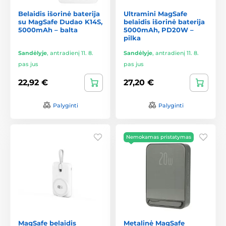
Belaidis išorinė baterija
Ultramini MagSafe
su MagSafe Dudao K14S,
belaidis išorinė baterija
5000mAh – balta
5000mAh, PD20W –
pilka
Sandėlyje
,
antradienį 11. 8.
Sandėlyje
,
antradienį 11. 8.
pas jus
pas jus
22,92 €
27,20 €
Palyginti
Palyginti
Nemokamas pristatymas
MagSafe belaidis
Metalinė MagSafe