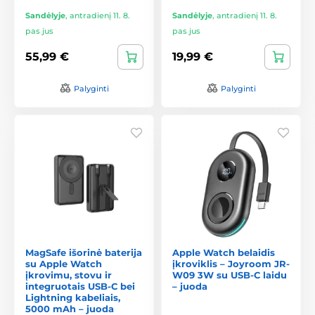
Sandėlyje
,
antradienį 11. 8.
Sandėlyje
,
antradienį 11. 8.
pas jus
pas jus
55,99 €
19,99 €
Palyginti
Palyginti
MagSafe išorinė baterija
Apple Watch belaidis
su Apple Watch
įkroviklis – Joyroom JR-
įkrovimu, stovu ir
W09 3W su USB-C laidu
integruotais USB-C bei
– juoda
Lightning kabeliais,
5000 mAh – juoda