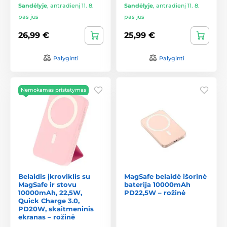
Sandėlyje
,
antradienį 11. 8.
Sandėlyje
,
antradienį 11. 8.
pas jus
pas jus
26,99 €
25,99 €
Palyginti
Palyginti
Nemokamas pristatymas
Belaidis įkroviklis su
MagSafe belaidė išorinė
MagSafe ir stovu
baterija 10000mAh
10000mAh, 22,5W,
PD22,5W – rožinė
Quick Charge 3.0,
PD20W, skaitmeninis
ekranas – rožinė