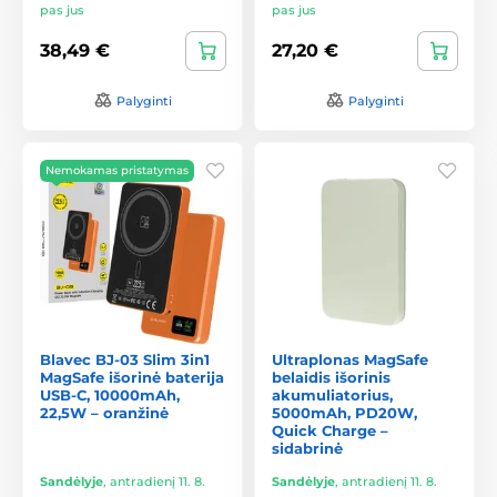
pas jus
pas jus
38,49 €
27,20 €
Palyginti
Palyginti
Nemokamas pristatymas
Blavec BJ-03 Slim 3in1
Ultraplonas MagSafe
MagSafe išorinė baterija
belaidis išorinis
USB-C, 10000mAh,
akumuliatorius,
22,5W – oranžinė
5000mAh, PD20W,
Quick Charge –
sidabrinė
Sandėlyje
,
antradienį 11. 8.
Sandėlyje
,
antradienį 11. 8.