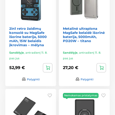
2in1 retro žaidimų
Metalinė ultraplona
konsolė su MagSafe
MagSafe belaidė išorinė
išorine baterija, 5000
baterija, 5000mAh,
mAh, 15W belaidis
PD20W – titano
įkrovimas – mėlyna
Sandėlyje
,
antradienį 11. 8.
Sandėlyje
,
antradienį 11. 8.
pas jus
pas jus
52,99 €
27,20 €
Palyginti
Palyginti
Nemokamas pristatymas