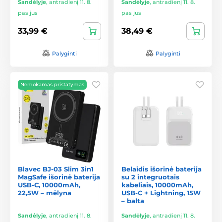
Sandėlyje
,
antradienį 11. 8.
Sandėlyje
,
antradienį 11. 8.
pas jus
pas jus
33,99 €
38,49 €
Palyginti
Palyginti
Nemokamas pristatymas
Blavec BJ-03 Slim 3in1
Belaidis išorinė baterija
MagSafe išorinė baterija
su 2 integruotais
USB-C, 10000mAh,
kabeliais, 10000mAh,
22,5W – mėlyna
USB-C + Lightning, 15W
– balta
Sandėlyje
,
antradienį 11. 8.
Sandėlyje
,
antradienį 11. 8.