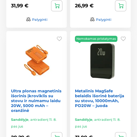
31,99 €
26,99 €
Palyginti
Palyginti
Nemokamas pristatymas
Ultra plonas magnetinis
Metalinis MagSafe
išorinis įkroviklis su
belaidis išorinė baterija
stovu ir nuimamu laidu
su stovu, 10000mAh,
20W, 5000 mAh –
PD20W – juoda
oranžinė
Sandėlyje
,
antradienį 11. 8.
Sandėlyje
,
antradienį 11. 8.
pas jus
pas jus