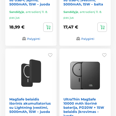
5000mAh, 15W – juoda
5000mAh, 15W – balta
Sandėlyje
,
antradienį 11. 8.
Sandėlyje
,
antradienį 11. 8.
pas jus
pas jus
18,99 €
17,47 €
Palyginti
Palyginti
MagSafe belaidis
UltraThin MagSafe
išorinis akumuliatorius
10000 mAh išorinė
su Lightning įvestimi,
baterija, PD20W + 15W
5000mAh, 15W – juoda
belaidis įkrovimas –
juoda