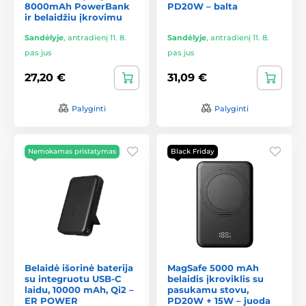
8000mAh PowerBank
PD20W – balta
ir belaidžiu įkrovimu
Sandėlyje
,
antradienį 11. 8.
Sandėlyje
,
antradienį 11. 8.
pas jus
pas jus
27,20 €
31,09 €
Palyginti
Palyginti
Nemokamas pristatymas
Black Friday
Belaidė išorinė baterija
MagSafe 5000 mAh
su integruotu USB-C
belaidis įkroviklis su
laidu, 10000 mAh, Qi2 –
pasukamu stovu,
ER POWER
PD20W + 15W – juoda