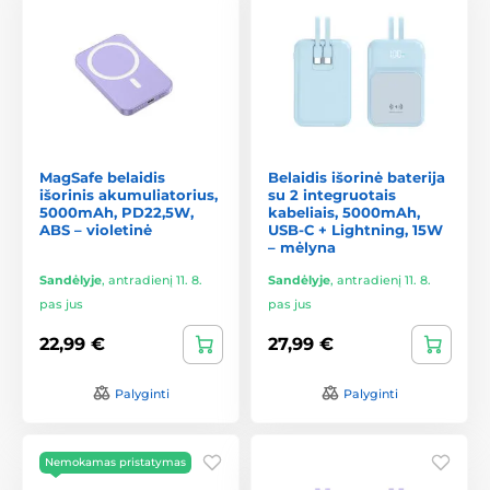
MagSafe belaidis
Belaidis išorinė baterija
išorinis akumuliatorius,
su 2 integruotais
5000mAh, PD22,5W,
kabeliais, 5000mAh,
ABS – violetinė
USB-C + Lightning, 15W
– mėlyna
Sandėlyje
,
antradienį 11. 8.
Sandėlyje
,
antradienį 11. 8.
pas jus
pas jus
22,99 €
27,99 €
Palyginti
Palyginti
Nemokamas pristatymas