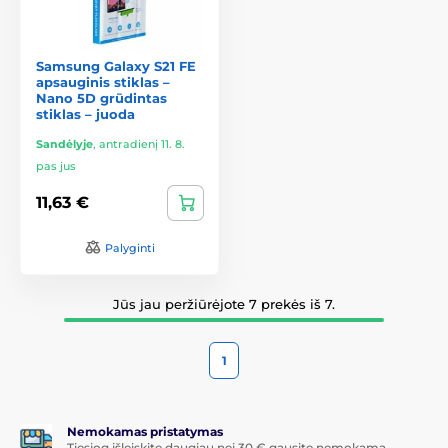
Samsung Galaxy S21 FE
apsauginis stiklas –
Nano 5D grūdintas
stiklas – juoda
Sandėlyje
,
antradienį 11. 8.
pas jus
11,63 €
Palyginti
Jūs jau peržiūrėjote 7 prekės iš 7.
1
Nemokamas pristatymas
Tiesiog išleiskite daugiau nei 30 € gausite nemokamą