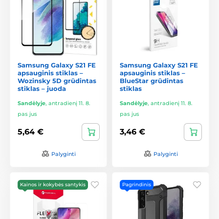
Samsung Galaxy S21 FE
Samsung Galaxy S21 FE
apsauginis stiklas –
apsauginis stiklas –
Wozinsky 5D grūdintas
BlueStar grūdintas
stiklas – juoda
stiklas
Sandėlyje
,
antradienį 11. 8.
Sandėlyje
,
antradienį 11. 8.
pas jus
pas jus
5,64 €
3,46 €
Palyginti
Palyginti
Kainos ir kokybės santykis
Pagrindinis