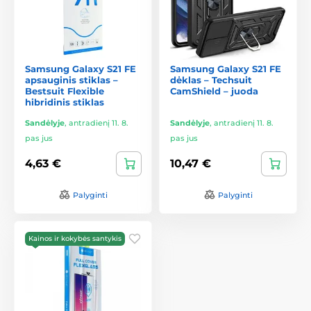
Samsung Galaxy S21 FE
Samsung Galaxy S21 FE
apsauginis stiklas –
dėklas – Techsuit
Bestsuit Flexible
CamShield – juoda
hibridinis stiklas
Sandėlyje
,
antradienį 11. 8.
Sandėlyje
,
antradienį 11. 8.
pas jus
pas jus
4,63 €
10,47 €
Palyginti
Palyginti
Kainos ir kokybės santykis