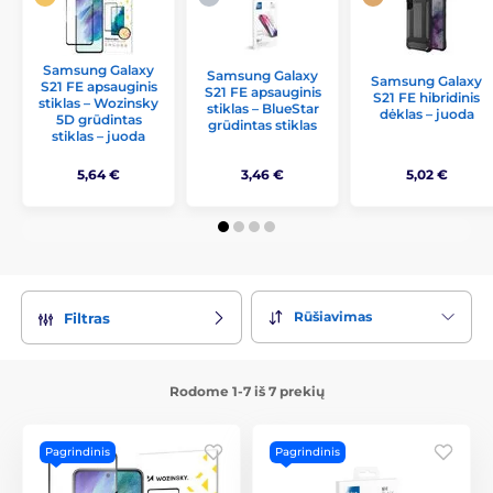
Samsung Galaxy
Samsung Galaxy
Samsung Galaxy
S21 FE apsauginis
S21 FE apsauginis
S21 FE hibridinis
stiklas – Wozinsky
stiklas – BlueStar
dėklas – juoda
5D grūdintas
grūdintas stiklas
stiklas – juoda
5,64 €
3,46 €
5,02 €
Rūšiavimas
Filtras
Rodome 1-7 iš 7 prekių
Pagrindinis
Pagrindinis