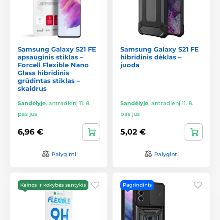
Samsung Galaxy S21 FE
Samsung Galaxy S21 FE
apsauginis stiklas –
hibridinis dėklas –
Forcell Flexible Nano
juoda
Glass hibridinis
grūdintas stiklas –
skaidrus
Sandėlyje
,
antradienį 11. 8.
Sandėlyje
,
antradienį 11. 8.
pas jus
pas jus
6,96 €
5,02 €
Palyginti
Palyginti
Kainos ir kokybės santykis
Pagrindinis