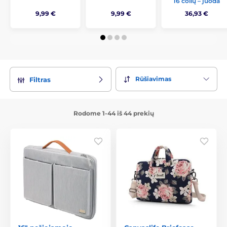
16 colių – juoda
9,99 €
9,99 €
36,93 €
Rūšiavimas
Filtras
Rodome 1-44 iš 44 prekių