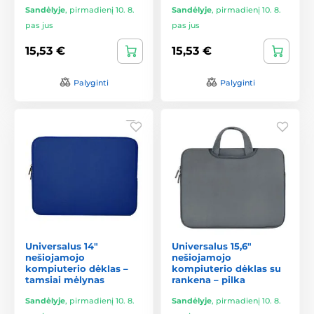
Sandėlyje
,
pirmadienį 10. 8.
Sandėlyje
,
pirmadienį 10. 8.
pas jus
pas jus
15,53 €
15,53 €
Palyginti
Palyginti
Universalus 14"
Universalus 15,6"
nešiojamojo
nešiojamojo
kompiuterio dėklas –
kompiuterio dėklas su
tamsiai mėlynas
rankena – pilka
Sandėlyje
,
pirmadienį 10. 8.
Sandėlyje
,
pirmadienį 10. 8.