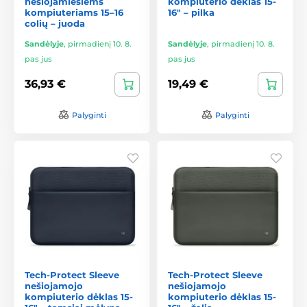
nešiojamiesiems
kompiuterio dėklas 15-
kompiuteriams 15–16
16" – pilka
colių – juoda
Sandėlyje
,
pirmadienį 10. 8.
Sandėlyje
,
pirmadienį 10. 8.
pas jus
pas jus
36,93 €
19,49 €
Palyginti
Palyginti
Tech-Protect Sleeve
Tech-Protect Sleeve
nešiojamojo
nešiojamojo
kompiuterio dėklas 15-
kompiuterio dėklas 15-