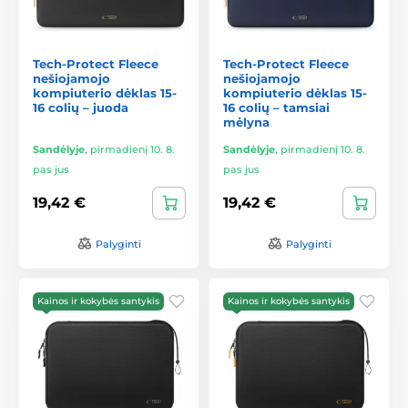
Tech-Protect Fleece
Tech-Protect Fleece
nešiojamojo
nešiojamojo
kompiuterio dėklas 15-
kompiuterio dėklas 15-
16 colių – juoda
16 colių – tamsiai
mėlyna
Sandėlyje
,
pirmadienį 10. 8.
Sandėlyje
,
pirmadienį 10. 8.
pas jus
pas jus
19,42 €
19,42 €
Palyginti
Palyginti
Kainos ir kokybės santykis
Kainos ir kokybės santykis