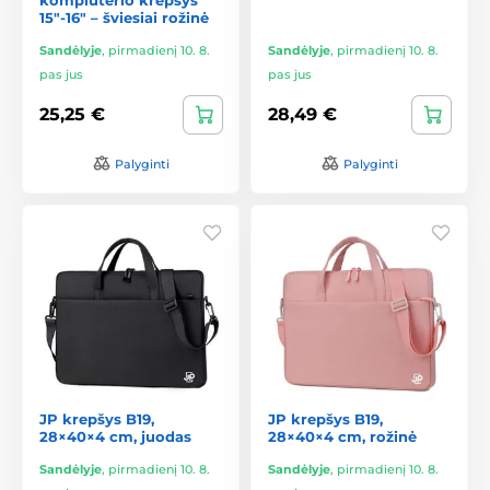
15"-16" – šviesiai rožinė
Sandėlyje
,
pirmadienį 10. 8.
Sandėlyje
,
pirmadienį 10. 8.
pas jus
pas jus
25,25 €
28,49 €
Palyginti
Palyginti
JP krepšys B19,
JP krepšys B19,
28×40×4 cm, juodas
28×40×4 cm, rožinė
Sandėlyje
,
pirmadienį 10. 8.
Sandėlyje
,
pirmadienį 10. 8.