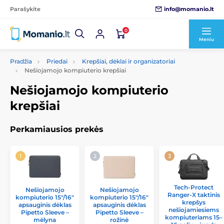
info@momanio.lt
Parašykite
0
Meniu
Pradžia
Priedai
Krepšiai, dėklai ir organizatoriai
Nešiojamojo kompiuterio krepšiai
Nešiojamojo kompiuterio
krepšiai
Perkamiausios prekės
Tech-Protect
Nešiojamojo
Nešiojamojo
Ranger-X taktinis
kompiuterio 15"/16"
kompiuterio 15"/16"
krepšys
apsauginis dėklas
apsauginis dėklas
nešiojamiesiems
Pipetto Sleeve –
Pipetto Sleeve –
kompiuteriams 15–
mėlyna
rožinė