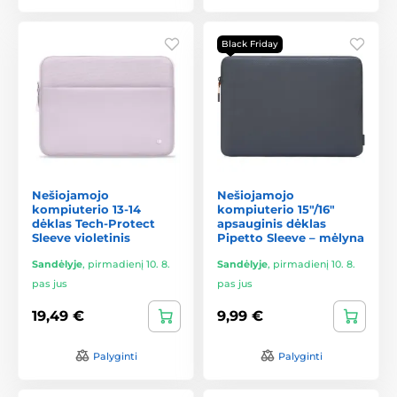
Black Friday
Nešiojamojo
Nešiojamojo
kompiuterio 13-14
kompiuterio 15"/16"
dėklas Tech-Protect
apsauginis dėklas
Sleeve violetinis
Pipetto Sleeve – mėlyna
Sandėlyje
,
pirmadienį 10. 8.
Sandėlyje
,
pirmadienį 10. 8.
pas jus
pas jus
19,49 €
9,99 €
Palyginti
Palyginti