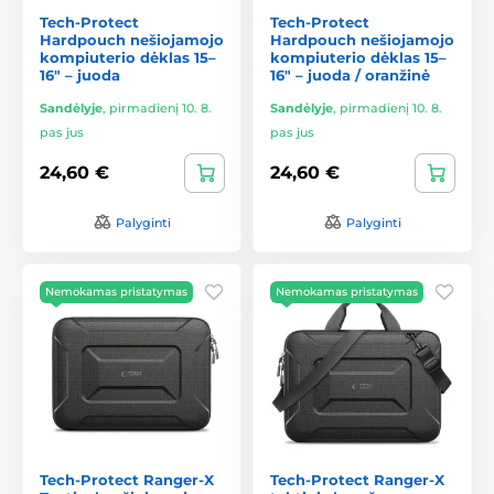
Tech-Protect
Tech-Protect
Hardpouch nešiojamojo
Hardpouch nešiojamojo
kompiuterio dėklas 15–
kompiuterio dėklas 15–
16" – juoda
16" – juoda / oranžinė
Sandėlyje
,
pirmadienį 10. 8.
Sandėlyje
,
pirmadienį 10. 8.
pas jus
pas jus
24,60 €
24,60 €
Palyginti
Palyginti
Nemokamas pristatymas
Nemokamas pristatymas
Tech-Protect Ranger-X
Tech-Protect Ranger-X