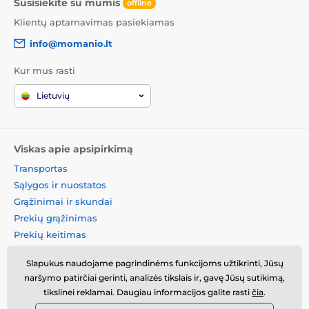
Susisiekite su mumis
offline
Klientų aptarnavimas pasiekiamas
info@momanio.lt
Kur mus rasti
Lietuvių
Viskas apie apsipirkimą
Transportas
Sąlygos ir nuostatos
Grąžinimai ir skundai
Prekių grąžinimas
Prekių keitimas
Slapukų politika
Slapukus naudojame pagrindinėms funkcijoms užtikrinti, Jūsų
Kontaktinė informacija
naršymo patirčiai gerinti, analizės tikslais ir, gavę Jūsų sutikimą,
Informacija apie asmens
tikslinei reklamai. Daugiau informacijos galite rasti
čia
.
duomenų tvarkymą