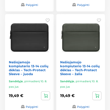
Palyginti
Palyginti
Nešiojamojo
Nešiojamojo
kompiuterio 13-14 colių
kompiuterio 13-14 colių
dėklas – Tech-Protect
dėklas – Tech-Protect
Sleeve – juoda
Sleeve – žalia
Sandėlyje
,
pirmadienį 10. 8.
Sandėlyje
,
pirmadienį 10. 8.
pas jus
pas jus
19,49 €
19,49 €
Palyginti
Palyginti