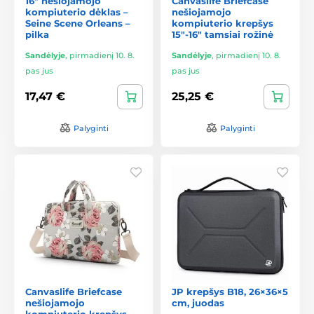
16" nešiojamojo
Canvaslife Briefcase
kompiuterio dėklas –
nešiojamojo
Seine Scene Orleans –
kompiuterio krepšys
pilka
15"-16" tamsiai rožinė
Sandėlyje
,
pirmadienį 10. 8.
Sandėlyje
,
pirmadienį 10. 8.
pas jus
pas jus
17,47 €
25,25 €
Palyginti
Palyginti
Canvaslife Briefcase
JP krepšys B18, 26×36×5
nešiojamojo
cm, juodas
kompiuterio krepšys