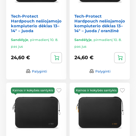
Tech-Protect
Tech-Protect
Hardpouch nešiojamojo
Hardpouch nešiojamojo
kompiuterio dėklas 13–
kompiuterio dėklas 13–
14" – juoda
14" – juoda / oranžinė
Sandėlyje
,
pirmadienį 10. 8.
Sandėlyje
,
pirmadienį 10. 8.
pas jus
pas jus
24,60 €
24,60 €
Palyginti
Palyginti
Kainos ir kokybės santykis
Kainos ir kokybės santykis