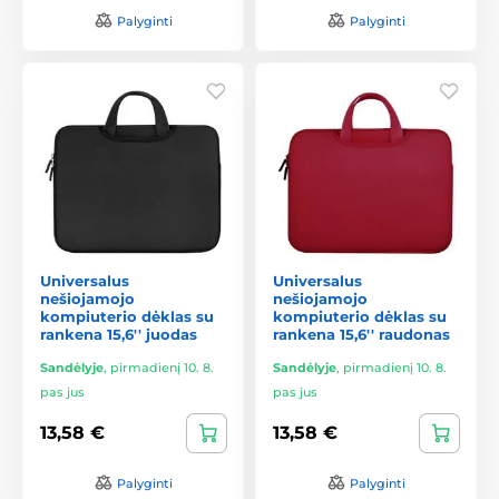
Palyginti
Palyginti
Universalus
Universalus
nešiojamojo
nešiojamojo
kompiuterio dėklas su
kompiuterio dėklas su
rankena 15,6'' juodas
rankena 15,6'' raudonas
Sandėlyje
,
pirmadienį 10. 8.
Sandėlyje
,
pirmadienį 10. 8.
pas jus
pas jus
13,58 €
13,58 €
Palyginti
Palyginti