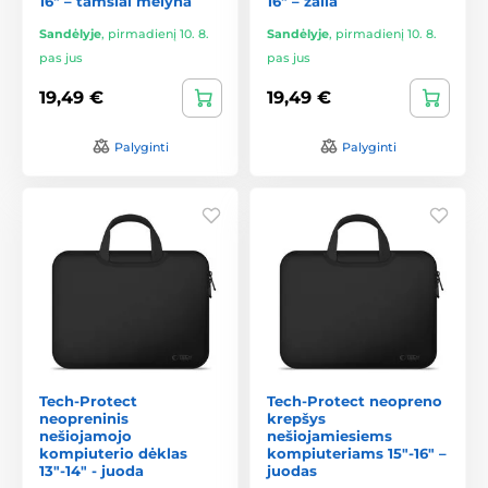
16" – tamsiai mėlyna
16" – žalia
Sandėlyje
,
pirmadienį 10. 8.
Sandėlyje
,
pirmadienį 10. 8.
pas jus
pas jus
19,49 €
19,49 €
Palyginti
Palyginti
Tech-Protect
Tech-Protect neopreno
neopreninis
krepšys
nešiojamojo
nešiojamiesiems
kompiuterio dėklas
kompiuteriams 15"-16" –
13"-14" - juoda
juodas