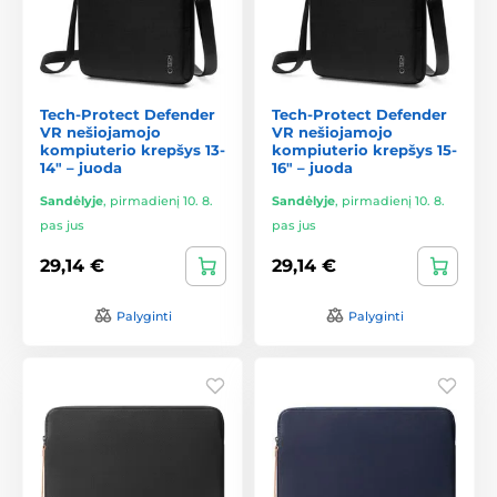
Tech-Protect Defender
Tech-Protect Defender
VR nešiojamojo
VR nešiojamojo
kompiuterio krepšys 13-
kompiuterio krepšys 15-
14" – juoda
16" – juoda
Sandėlyje
,
pirmadienį 10. 8.
Sandėlyje
,
pirmadienį 10. 8.
pas jus
pas jus
29,14 €
29,14 €
Palyginti
Palyginti