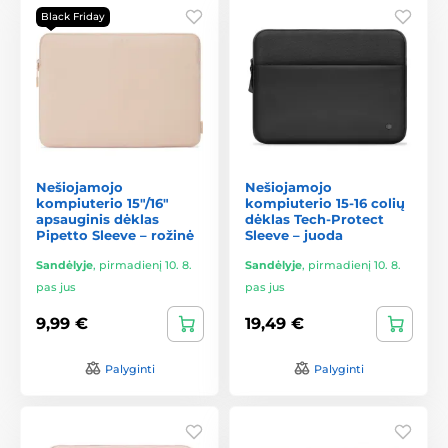
Black Friday
Nešiojamojo
Nešiojamojo
kompiuterio 15"/16"
kompiuterio 15-16 colių
apsauginis dėklas
dėklas Tech-Protect
Pipetto Sleeve – rožinė
Sleeve – juoda
Sandėlyje
,
pirmadienį 10. 8.
Sandėlyje
,
pirmadienį 10. 8.
pas jus
pas jus
9,99 €
19,49 €
Palyginti
Palyginti