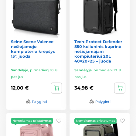
Seine Scene Valence
Tech-Protect Defender
nešiojamojo
S50 kelioninis kuprinė
kompiuterio krepšys
nešiojamajam
15", juoda
kompiuteriui 20L
40×20×25 – juoda
Sandėlyje
,
pirmadienį 10. 8.
Sandėlyje
,
pirmadienį 10. 8.
pas jus
pas jus
12,00 €
34,98 €
Palyginti
Palyginti
Nemokamas pristatymas
Nemokamas pristatymas