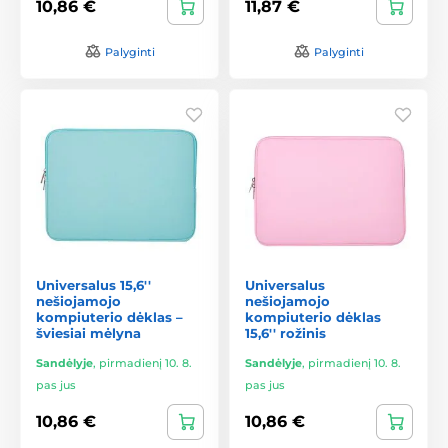
10,86 €
11,87 €
Palyginti
Palyginti
Universalus 15,6''
Universalus
nešiojamojo
nešiojamojo
kompiuterio dėklas –
kompiuterio dėklas
šviesiai mėlyna
15,6'' rožinis
Sandėlyje
,
pirmadienį 10. 8.
Sandėlyje
,
pirmadienį 10. 8.
pas jus
pas jus
10,86 €
10,86 €