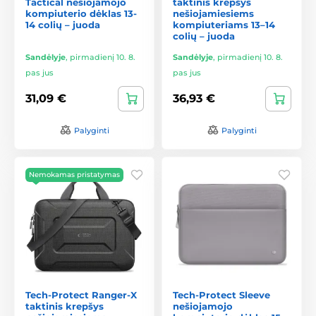
Tactical nešiojamojo
taktinis krepšys
kompiuterio dėklas 13-
nešiojamiesiems
14 colių – juoda
kompiuteriams 13–14
colių – juoda
Sandėlyje
,
pirmadienį 10. 8.
Sandėlyje
,
pirmadienį 10. 8.
pas jus
pas jus
31,09 €
36,93 €
Palyginti
Palyginti
Nemokamas pristatymas
Tech-Protect Ranger-X
Tech-Protect Sleeve
taktinis krepšys
nešiojamojo