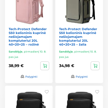
Tech-Protect Defender
Tech-Protect Defender
S50 kelioninis kuprinė
S50 kelioninis kuprinė
nešiojamajam
nešiojamajam
kompiuteriui 20L
kompiuteriui 20L
40×20×25 – rožinė
40×20×25 – žalia
Sandėlyje
,
pirmadienį 10. 8.
Sandėlyje
,
pirmadienį 10. 8.
pas jus
pas jus
38,99 €
34,98 €
Palyginti
Palyginti