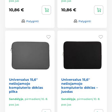
pas jus
pas jus
10,86 €
10,86 €
Palyginti
Palyginti
Universalus 15,6''
Universalus 15,6''
nešiojamojo
nešiojamojo
kompiuterio dėklas
kompiuterio dėklas –
pilka
juodas
Sandėlyje
,
pirmadienį 10. 8.
Sandėlyje
,
pirmadienį 10. 8.
pas jus
pas jus