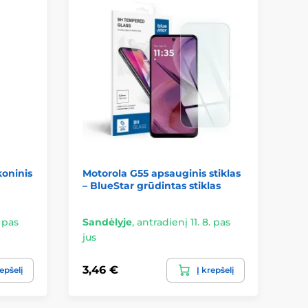
koninis
Motorola G55 apsauginis stiklas
Mo
– BlueStar grūdintas stiklas
sil
– 
. pas
Sandėlyje
,
antradienį 11. 8. pas
Sa
jus
jus
3,46 €
8,
repšelį
Į krepšelį