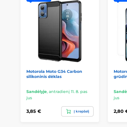
Motorola Moto G34 Carbon
Motoro
silikoninis dėklas
grūdin
Sandėlyje
,
antradienį 11. 8. pas
Sandė
jus
jus
3,85 €
2,80 
Į krepšelį