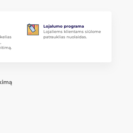
Lojalumo programa
Lojaliems klientams siūlome
kelias
patrauklias nuolaidas.
,
itimą.
rkimą