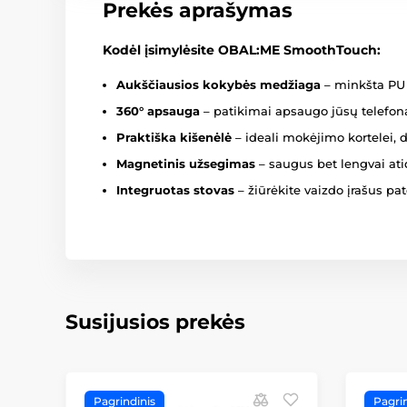
Prekės aprašymas
Kodėl įsimylėsite OBAL:ME SmoothTouch:
Aukščiausios kokybės medžiaga
– minkšta PU o
360° apsauga
– patikimai apsaugo jūsų telefon
Praktiška kišenėlė
– ideali mokėjimo kortelei,
Magnetinis užsegimas
– saugus bet lengvai at
Integruotas stovas
– žiūrėkite vaizdo įrašus pat
Susijusios prekės
Pagrindinis
Pagrin