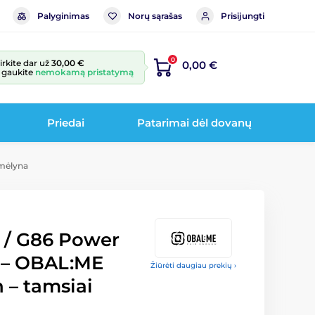
Palyginimas
Norų sąrašas
Prisijungti
0
irkite dar už
30,00 €
0,00 €
r gaukite
nemokamą pristatymą
Priedai
Patarimai dėl dovanų
 mėlyna
 / G86 Power
s – OBAL:ME
Žiūrėti daugiau prekių ›
– tamsiai