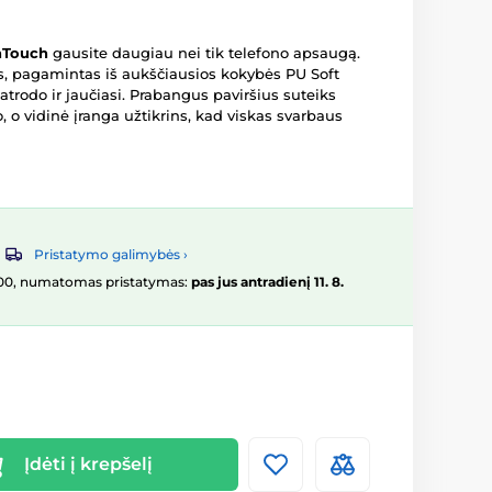
hTouch
gausite daugiau nei tik telefono apsaugą.
s, pagamintas iš aukščiausios kokybės PU Soft
atrodo ir jaučiasi. Prabangus paviršius suteiks
, o vidinė įranga užtikrins, kad viskas svarbaus
Pristatymo galimybės ›
16:00, numatomas pristatymas:
pas jus antradienį 11. 8.
Įdėti į krepšelį