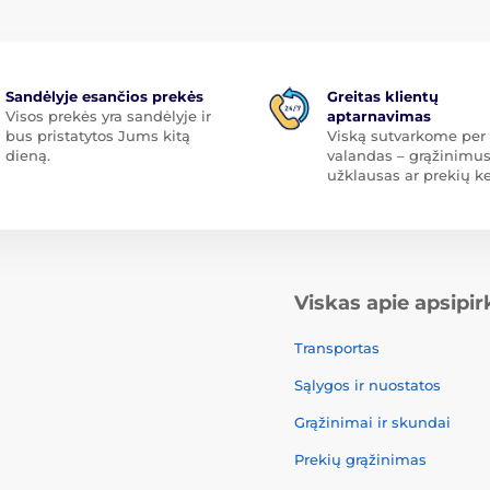
Sandėlyje esančios prekės
Greitas klientų
Visos prekės yra sandėlyje ir
aptarnavimas
bus pristatytos Jums kitą
Viską sutvarkome per 
dieną.
valandas – grąžinimus
užklausas ar prekių ke
Viskas apie apsipi
Transportas
Sąlygos ir nuostatos
Grąžinimai ir skundai
Prekių grąžinimas