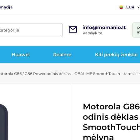
rmacija
EUR
info@momanio.lt
P
kategorija
i
Parašykite
Huawei
Realme
Kiti prekių ženklai
torola G86 / G86 Power odinis dėklas – OBAL:ME SmoothTouch – tamsiai
Motorola G86
odinis dėkla
SmoothTouch 
mėlyna