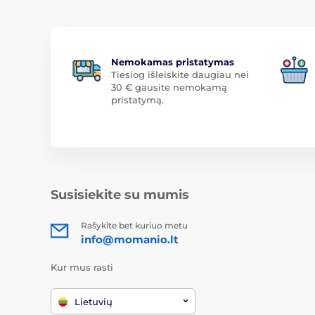
Nemokamas pristatymas
Tiesiog išleiskite daugiau nei
30 € gausite nemokamą
pristatymą.
Susisiekite su mumis
Rašykite bet kuriuo metu
info@momanio.lt
Kur mus rasti
Lietuvių