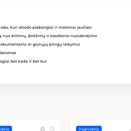
da, kuri atrodo prabangiai ir maloniai jaučiasi
ą nuo kritimų, įbrėžimų ir kasdienio nusidėvėjimo
 dokumentams ar grynųjų pinigų laikymui
idaromas
ogiai bet kada ir bet kur
dinis
Pagrindinis