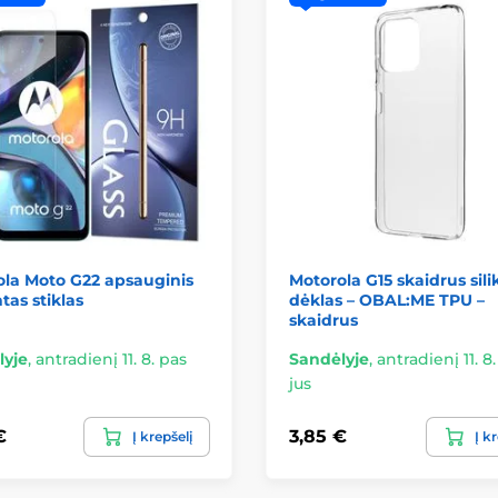
la Moto G22 apsauginis
Motorola G15 skaidrus sili
tas stiklas
dėklas – OBAL:ME TPU –
skaidrus
lyje
,
antradienį 11. 8. pas
Sandėlyje
,
antradienį 11. 8
jus
€
3,85 €
Į krepšelį
Į k