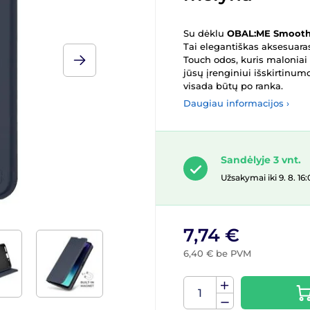
Su dėklu
OBAL:ME Smoot
Tai elegantiškas aksesuara
Touch odos, kuris maloniai 
jūsų įrenginiui išskirtinumo
visada būtų po ranka.
Daugiau informacijos ›
Sandėlyje 3 vnt.
Užsakymai iki 9. 8. 
7,74 €
6,40 € be PVM