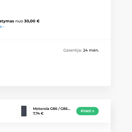
atymas
nuo
30,00 €
s ›
Garantija:
24 mėn.
Motorola G86 / G86…
Pirkti
7,74 €