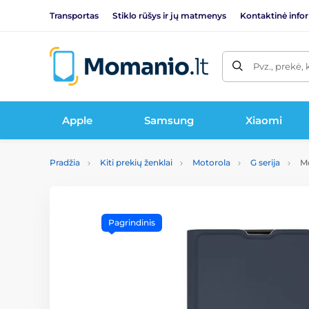
Transportas
Stiklo rūšys ir jų matmenys
Kontaktinė info
Pvz., prekė, 
Apple
Samsung
Xiaomi
Pradžia
Kiti prekių ženklai
Motorola
G serija
Mo
Pagrindinis