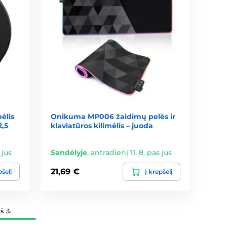
ėlis
Onikuma MP006 žaidimų pelės ir
2,5
klaviatūros kilimėlis – juoda
 jus
Sandėlyje
,
antradienį 11. 8. pas jus
21,69 €
pšelį
Į krepšelį
š 3.