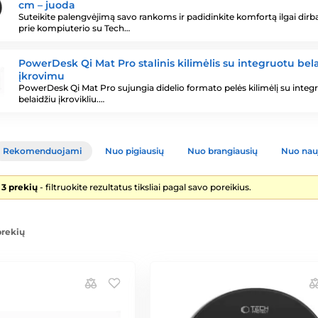
cm – juoda
Suteikite palengvėjimą savo rankoms ir padidinkite komfortą ilgai dirb
prie kompiuterio su Tech…
PowerDesk Qi Mat Pro stalinis kilimėlis su integruotu bel
įkrovimu
PowerDesk Qi Mat Pro sujungia didelio formato pelės kilimėlį su integ
belaidžiu įkrovikliu.…
Rekomenduojami
Nuo pigiausių
Nuo brangiausių
Nuo nau
 3 prekių
- filtruokite rezultatus tiksliai pagal savo poreikius.
prekių