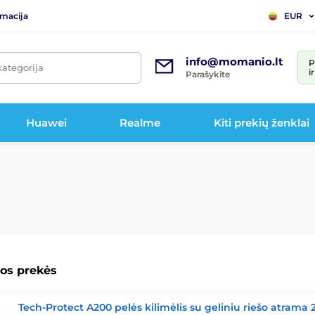
rmacija
EUR
info@momanio.lt
P
kategorija
i
Parašykite
Huawei
Realme
Kiti prekių ženklai
os prekės
Tech-Protect A200 pelės kilimėlis su geliniu riešo atrama 2