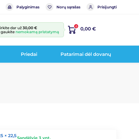
Palyginimas
Norų sąrašas
Prisijungti
0
irkite dar už
30,00 €
0,00 €
r gaukite
nemokamą pristatymą
Priedai
Patarimai dėl dovanų
5 × 22,5
Sandėlyje 3 vnt.