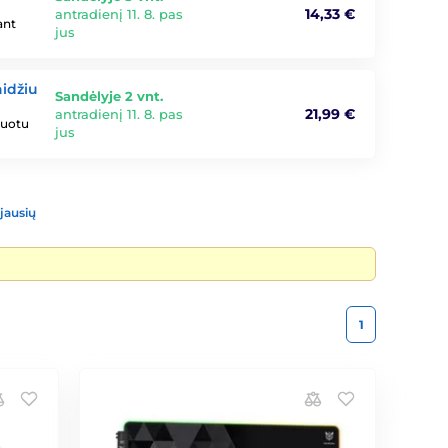
14,33 €
antradienį 11. 8. pas
ant
jus
aidžiu
Sandėlyje 2 vnt.
21,99 €
antradienį 11. 8. pas
ruotu
jus
jausių
1