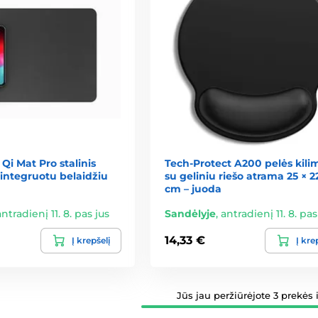
i Mat Pro stalinis
Tech-Protect A200 pelės kilim
u integruotu belaidžiu
su geliniu riešo atrama 25 × 2
cm – juoda
antradienį 11. 8. pas jus
Sandėlyje
,
antradienį 11. 8. pas
14,33 €
Į krepšelį
Į kre
Jūs jau peržiūrėjote 3 prekės i