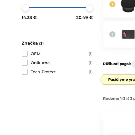
14.33 €
20.49 €
Značka
(3)
OEM
(1)
Onikuma
(1)
Rūšiuoti pagal:
Tech-Protect
(1)
Pasiūlyme yra
Rodome 1-3 iš 3 