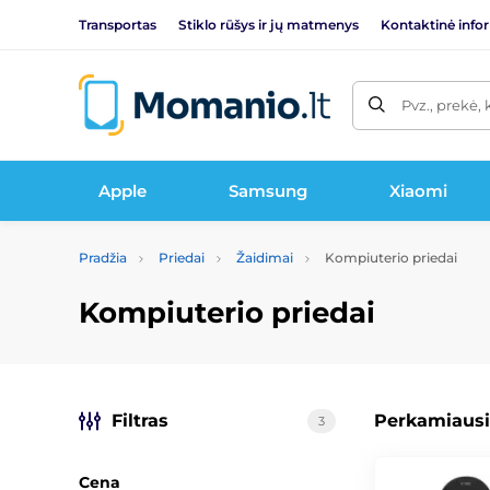
Transportas
Stiklo rūšys ir jų matmenys
Kontaktinė info
Pvz., prekė, 
Apple
Samsung
Xiaomi
Pradžia
Priedai
Žaidimai
Kompiuterio priedai
Kompiuterio priedai
Filtras
Perkamiausi
3
Cena