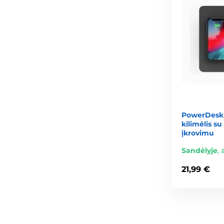
PowerDesk Q
kilimėlis s
įkrovimu
Sandėlyje
,
21,99 €