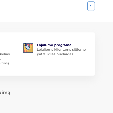
1
Lojalumo programa
Lojaliems klientams siūlome
kelias
patrauklias nuolaidas.
,
itimą.
rkimą