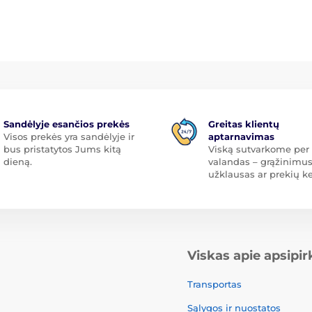
Sandėlyje esančios prekės
Greitas klientų
Visos prekės yra sandėlyje ir
aptarnavimas
bus pristatytos Jums kitą
Viską sutvarkome per 
dieną.
valandas – grąžinimus
užklausas ar prekių ke
Viskas apie apsipi
Transportas
Sąlygos ir nuostatos