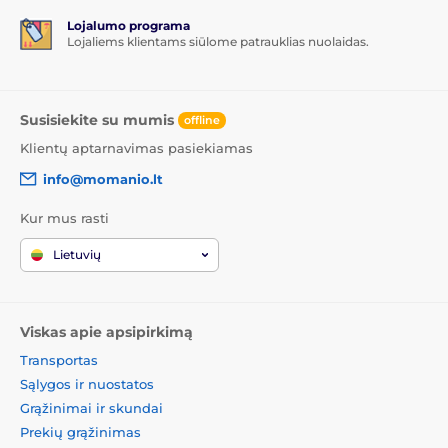
Lojalumo programa
Lojaliems klientams siūlome patrauklias nuolaidas.
Susisiekite su mumis
offline
Klientų aptarnavimas pasiekiamas
info@momanio.lt
Kur mus rasti
Lietuvių
Viskas apie apsipirkimą
Transportas
Sąlygos ir nuostatos
Grąžinimai ir skundai
Prekių grąžinimas