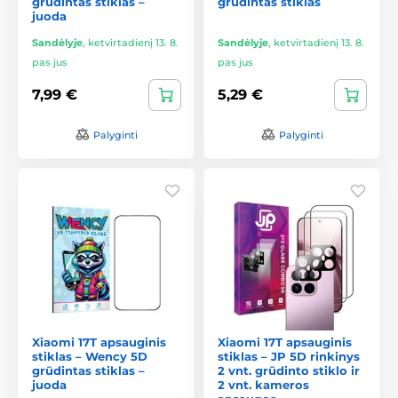
grūdintas stiklas –
grūdintas stiklas
juoda
Sandėlyje
,
ketvirtadienį 13. 8.
Sandėlyje
,
ketvirtadienį 13. 8.
pas jus
pas jus
7,99 €
5,29 €
Palyginti
Palyginti
Xiaomi 17T apsauginis
Xiaomi 17T apsauginis
stiklas – Wency 5D
stiklas – JP 5D rinkinys
grūdintas stiklas –
2 vnt. grūdinto stiklo ir
juoda
2 vnt. kameros