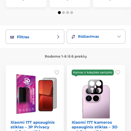
Rūšiavimas
Filtras
Rodome 1-6 iš 6 prekių
Kainos ir kokybės santykis
Xiaomi 17T apsauginis
Xiaomi 17T kameros
stiklas – JP Privacy
apsauginis stiklas – 3D