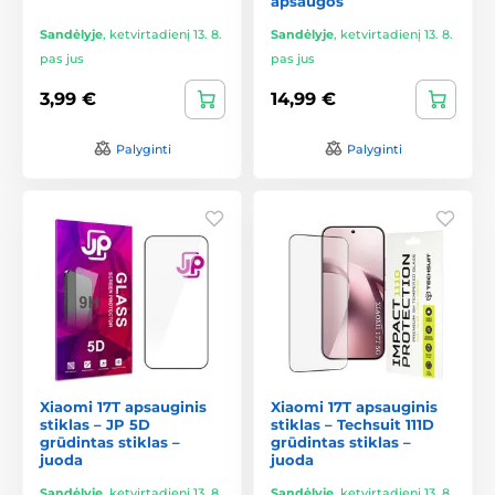
apsaugos
Sandėlyje
,
ketvirtadienį 13. 8.
Sandėlyje
,
ketvirtadienį 13. 8.
pas jus
pas jus
3,99 €
14,99 €
Palyginti
Palyginti
Xiaomi 17T apsauginis
Xiaomi 17T apsauginis
stiklas – JP 5D
stiklas – Techsuit 111D
grūdintas stiklas –
grūdintas stiklas –
juoda
juoda
Sandėlyje
,
ketvirtadienį 13. 8.
Sandėlyje
,
ketvirtadienį 13. 8.