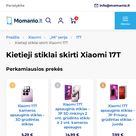
info@momanio.lt
Parašykite
0
Meniu
Pradžia
Xiaomi
„Mi“ serija
17T
Kietieji stiklai skirti Xiaomi 17T
Kietieji stiklai skirti Xiaomi 17T
Perkamiausios prekės
Xiaomi 17T
Xiaomi 17T
Xiaomi 17T
apsauginis stiklas –
kameros
apsauginis stiklas –
JP 5D rinkinys 2
apsauginis stiklas –
JP Privacy
vnt. grūdinto stiklo
3D grūdintas
grūdintas stiklas –
ir 2 vnt. kameros
stiklas
juoda
apsaugos
5,29 €
14,99 €
7,99 €