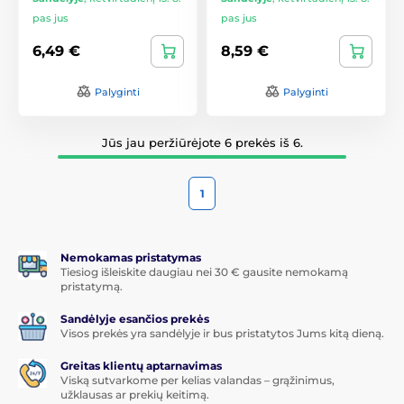
pas jus
pas jus
6,49 €
8,59 €
Palyginti
Palyginti
Jūs jau peržiūrėjote 6 prekės iš 6.
1
Nemokamas pristatymas
Tiesiog išleiskite daugiau nei 30 € gausite nemokamą
pristatymą.
Sandėlyje esančios prekės
Visos prekės yra sandėlyje ir bus pristatytos Jums kitą dieną.
Greitas klientų aptarnavimas
Viską sutvarkome per kelias valandas – grąžinimus,
užklausas ar prekių keitimą.