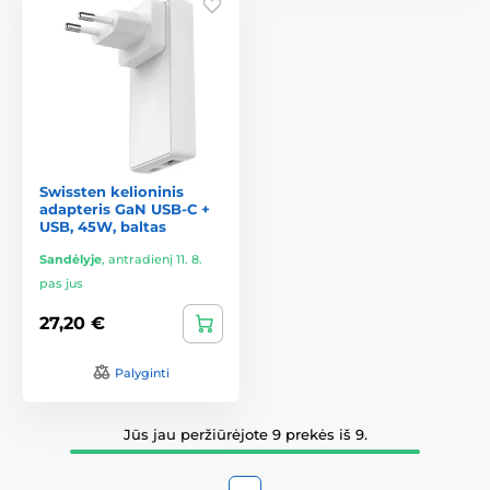
Swissten kelioninis
adapteris GaN USB-C +
USB, 45W, baltas
Sandėlyje
,
antradienį 11. 8.
pas jus
27,20 €
Palyginti
Jūs jau peržiūrėjote 9 prekės iš 9.