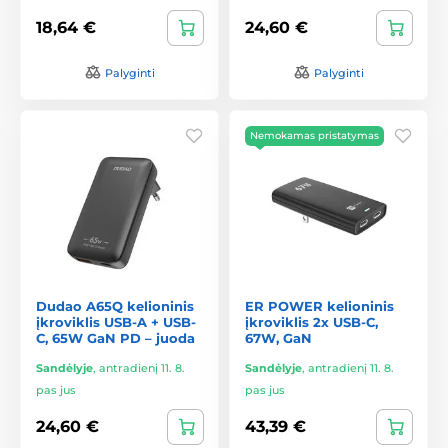
18,64 €
24,60 €
Palyginti
Palyginti
Nemokamas pristatymas
Dudao A65Q kelioninis
ER POWER kelioninis
įkroviklis USB-A + USB-
įkroviklis 2x USB-C,
C, 65W GaN PD – juoda
67W, GaN
Sandėlyje
,
antradienį 11. 8.
Sandėlyje
,
antradienį 11. 8.
pas jus
pas jus
24,60 €
43,39 €