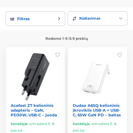
Rūšiavimas
Filtras
Rodome 1-9 iš 9 prekių
Acefast Z7 kelioninis
Dudao A65Q kelioninis
adapteris – GaN,
įkroviklis USB-A + USB-
PD30W, USB-C – juoda
C, 65W GaN PD – baltas
Sandėlyje
,
antradienį 11. 8.
Sandėlyje
,
antradienį 11. 8.
pas jus
pas jus