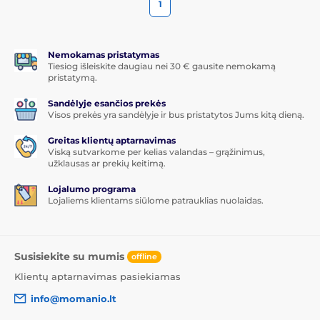
1
Nemokamas pristatymas
Tiesiog išleiskite daugiau nei 30 € gausite nemokamą
pristatymą.
Sandėlyje esančios prekės
Visos prekės yra sandėlyje ir bus pristatytos Jums kitą dieną.
Greitas klientų aptarnavimas
Viską sutvarkome per kelias valandas – grąžinimus,
užklausas ar prekių keitimą.
Lojalumo programa
Lojaliems klientams siūlome patrauklias nuolaidas.
Susisiekite su mumis
offline
Klientų aptarnavimas pasiekiamas
info@momanio.lt