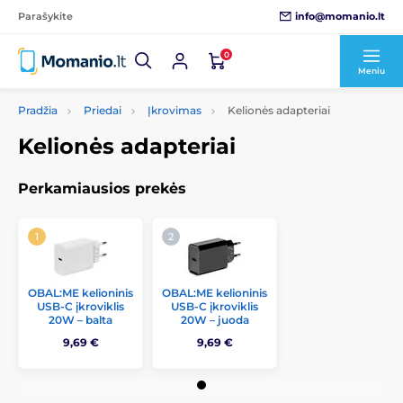
info@momanio.lt
Parašykite
0
Meniu
Pradžia
Priedai
Įkrovimas
Kelionės adapteriai
Kelionės adapteriai
Perkamiausios prekės
OBAL:ME kelioninis
OBAL:ME kelioninis
USB-C įkroviklis
USB-C įkroviklis
20W – balta
20W – juoda
9,69 €
9,69 €