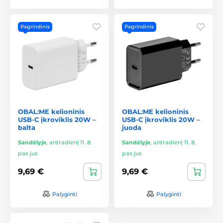
Pagrindinis
Pagrindinis
OBAL:ME kelioninis
OBAL:ME kelioninis
USB-C įkroviklis 20W –
USB-C įkroviklis 20W –
balta
juoda
Sandėlyje
,
antradienį 11. 8.
Sandėlyje
,
antradienį 11. 8.
pas jus
pas jus
9,69 €
9,69 €
Palyginti
Palyginti