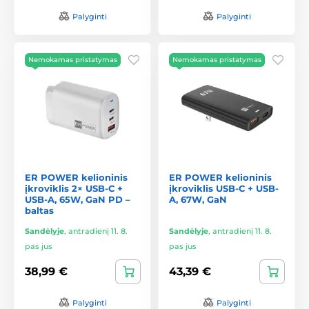
Palyginti
Palyginti
Nemokamas pristatymas
Nemokamas pristatymas
ER POWER kelioninis
ER POWER kelioninis
įkroviklis 2× USB-C +
įkroviklis USB-C + USB-
USB-A, 65W, GaN PD –
A, 67W, GaN
baltas
Sandėlyje
,
antradienį 11. 8.
Sandėlyje
,
antradienį 11. 8.
pas jus
pas jus
38,99 €
43,39 €
Palyginti
Palyginti