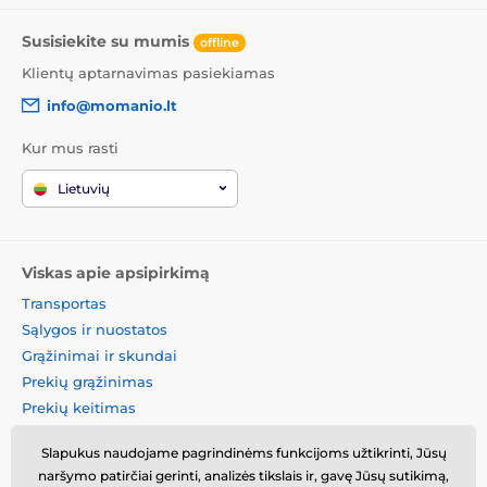
Susisiekite su mumis
offline
Klientų aptarnavimas pasiekiamas
info@momanio.lt
Kur mus rasti
Lietuvių
Viskas apie apsipirkimą
Transportas
Sąlygos ir nuostatos
Grąžinimai ir skundai
Prekių grąžinimas
Prekių keitimas
Slapukų politika
Slapukus naudojame pagrindinėms funkcijoms užtikrinti, Jūsų
Kontaktinė informacija
naršymo patirčiai gerinti, analizės tikslais ir, gavę Jūsų sutikimą,
Informacija apie asmens