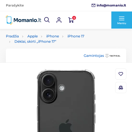
info@momanio.lt
Parašykite
0
Meniu
Pradžia
Apple
iPhone
iPhone 17
Dėklai, skirti „iPhone 17“
Gamintojas