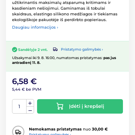
užtikrinantis maksimalų atsparumą kritimams ir
kasdieniam nešiojimui. Gaminamas iš tobulai
skaidraus, elastingo silikono medžiagos ir tiekiamas
ekologiškoje pakuotėje iš perdirbto popieriaus.
Daugiau informacijos ›
Pristatymo galimybės ›
Sandėlyje 2 vnt.
Užsakymai iki 9. 8. 16:00, numatomas pristatymas:
pas jus
antradienį 11. 8.
6,58 €
5,44 € be PVM
Įdėti į krepšelį
Nemokamas pristatymas
nuo
30,00 €
Pristatymo galimybės ›