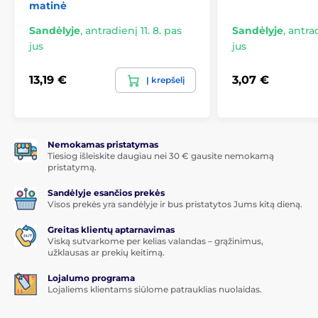
matinė
Visi telefono valdymo elementai ir jungtys yra
Sandėlyje
,
antradienį 11. 8. pas
Sandėlyje
,
antrad
patogiai pasiekiami
jus
jus
Geriausia telefono apsauga kritimo metu ir
kasdienio nešiojimo atveju
13,19 €
3,07 €
Į krepšelį
Tinka naudoti su belaidžiu įkrovimu
Ekologiška pakuotė iš perdirbto popieriaus
Lengvai pakelti kraštai aplink ekraną apsaugo jį nuo
įbrėžimų, kai telefonas padedamas ekranu žemyn
Nemokamas pristatymas
Tiesiog išleiskite daugiau nei 30 € gausite nemokamą
Pakuotė visa pagaminta iš perdirbto popieriaus
pristatymą.
Sandėlyje esančios prekės
Visos prekės yra sandėlyje ir bus pristatytos Jums kitą dieną.
Greitas klientų aptarnavimas
Viską sutvarkome per kelias valandas – grąžinimus,
užklausas ar prekių keitimą.
Lojalumo programa
Lojaliems klientams siūlome patrauklias nuolaidas.