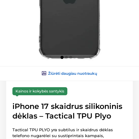
Žiūrėti daugiau nuotraukų
Kainos ir kokybės santykis
iPhone 17 skaidrus silikoninis
dėklas – Tactical TPU Plyo
Tactical TPU PLYO yra subtilus ir skaidrus dėklas
telefono nugarėlei su sustiprintais kampais,