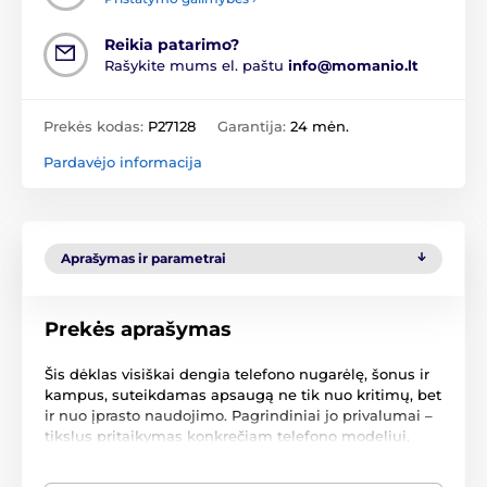
Reikia patarimo?
Rašykite mums el. paštu
info@momanio.lt
Prekės kodas:
P27128
Garantija:
24 mėn.
Pardavėjo informacija
Aprašymas ir parametrai
Prekės aprašymas
Šis dėklas visiškai dengia telefono nugarėlę, šonus ir
kampus, suteikdamas apsaugą ne tik nuo kritimų, bet
ir nuo įprasto naudojimo. Pagrindiniai jo privalumai –
tikslus pritaikymas konkrečiam telefono modeliui,
visiško valdymo elementų ir jungtių prieinamumo
išsaugojimas bei ekstremalus jautriausių telefono