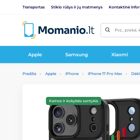
Transportas
Stiklo rūšys ir jų matmenys
Kontaktinė info
Pvz., prekė, 
Apple
Samsung
Xiaomi
Pradžia
Apple
iPhone
iPhone 17 Pro Max
Dėkl
Kainos ir kokybės santykis