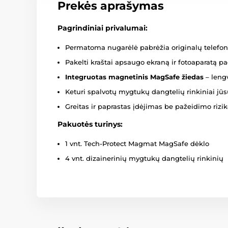
Prekės aprašymas
Pagrindiniai privalumai:
Permatoma nugarėlė pabrėžia originalų telefon
Pakelti kraštai apsaugo ekraną ir fotoaparatą pa
Integruotas magnetinis MagSafe žiedas
– lengv
Keturi spalvotų mygtukų dangtelių rinkiniai jū
Greitas ir paprastas įdėjimas be pažeidimo rizi
Pakuotės turinys:
1 vnt. Tech-Protect Magmat MagSafe dėklo
4 vnt. dizainerinių mygtukų dangtelių rinkinių