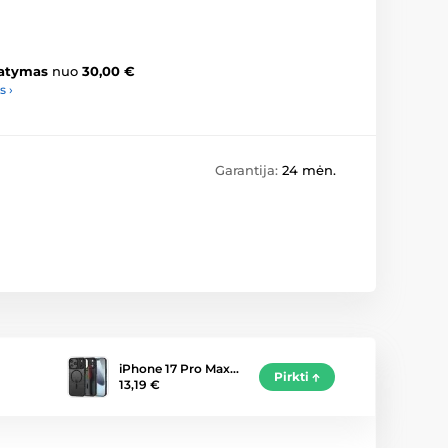
atymas
nuo
30,00 €
s ›
Garantija:
24 mėn.
iPhone 17 Pro Max…
Pirkti
13,19 €