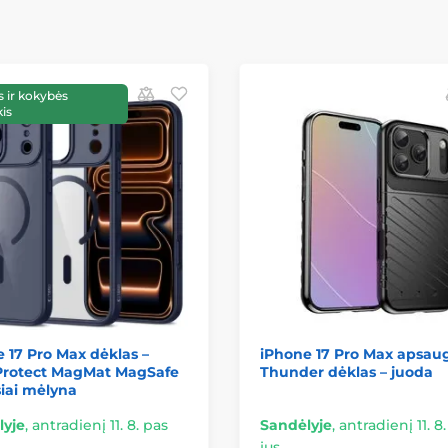
 ir kokybės
is
 17 Pro Max dėklas –
iPhone 17 Pro Max apsaug
Protect MagMat MagSafe
Thunder dėklas – juoda
iai mėlyna
lyje
,
antradienį 11. 8. pas
Sandėlyje
,
antradienį 11. 8
jus