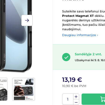
Suteikite savo telefonui ši
Protect Magmat XT
dėklu. 
nugarėlės derinys užtikri
įbrėžimams, tuo pačiu išlai
naudojimui.
Daugiau informacijos ›
Sandėlyje 2 vnt.
Užsakymai iki 9. 8. 
13,19 €
10,90 € be PVM