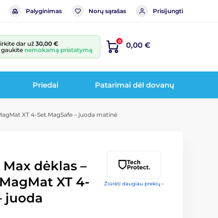
Palyginimas
Norų sąrašas
Prisijungti
0
irkite dar už
30,00 €
0,00 €
r gaukite
nemokamą pristatymą
Priedai
Patarimai dėl dovanų
MagMat XT 4-Set MagSafe – juoda matinė
 Max dėklas –
 MagMat XT 4-
Žiūrėti daugiau prekių ›
– juoda