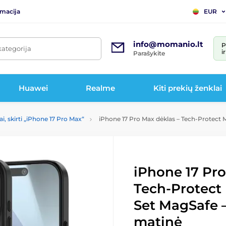
rmacija
EUR
info@momanio.lt
P
kategorija
i
Parašykite
Huawei
Realme
Kiti prekių ženklai
ai, skirti „iPhone 17 Pro Max“
iPhone 17 Pro Max dėklas – Tech-Protect 
iPhone 17 Pro
Tech-Protect
Set MagSafe 
matinė