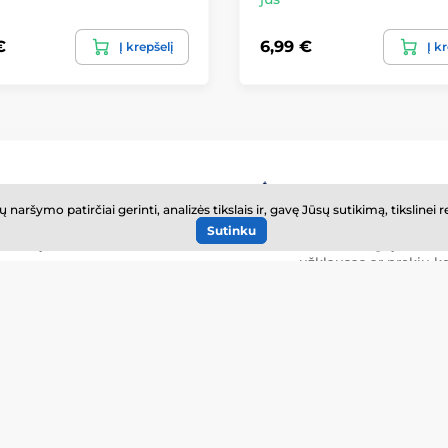
€
6,99 €
Į krepšelį
Į k
Sandėlyje esančios prekės
Greitas klientų
Visos prekės yra sandėlyje ir
aptarnavimas
ršymo patirčiai gerinti, analizės tikslais ir, gavę Jūsų sutikimą, tikslinei 
bus pristatytos Jums kitą
Viską sutvarkome per 
Sutinku
dieną.
valandas – grąžinimus
užklausas ar prekių ke
Viskas apie apsipi
Transportas