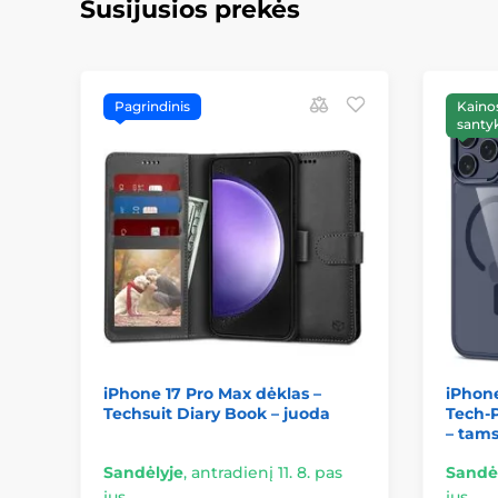
Susijusios prekės
Pagrindinis
Kainos
santyk
iPhone 17 Pro Max dėklas –
iPhone
Techsuit Diary Book – juoda
Tech-
– tams
Sandėlyje
,
antradienį 11. 8. pas
Sandė
jus
jus