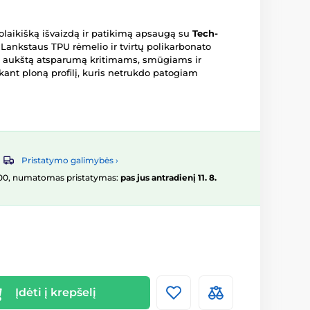
uolaikišką išvaizdą ir patikimą apsaugą su
Tech-
Lankstaus TPU rėmelio ir tvirtų polikarbonato
na aukštą atsparumą kritimams, smūgiams ir
kant ploną profilį, kuris netrukdo patogiam
Pristatymo galimybės ›
16:00, numatomas pristatymas:
pas jus antradienį 11. 8.
Įdėti į krepšelį