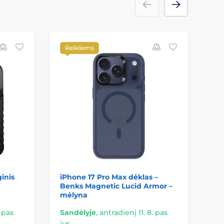
Reikliems
K
s
inis
iPhone 17 Pro Max dėklas –
iP
Benks Magnetic Lucid Armor –
Ma
mėlyna
Ma
. pas
Sandėlyje
,
antradienį 11. 8. pas
Sa
jus
jus