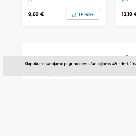
9,69 €
13,19 
Į krepšelį
Nemokamas pristatymas
Tiesiog išleiskite daugiau nei
Slapukus naudojame pagrindinėms funkcijoms užtikrinti, Jūsų na
30 € gausite nemokamą
pristatymą.
Susisiekite su mumis
Rašykite bet kuriuo metu
info@momanio.lt