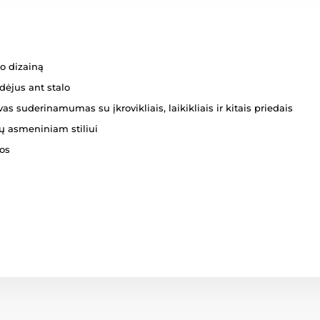
o dizainą
dėjus ant stalo
as suderinamumas su įkrovikliais, laikikliais ir kitais priedais
sų asmeniniam stiliui
kos