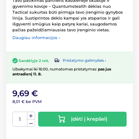
Tavo patikimas partneris kasdienėje skuboje ir
gyvenimo kovoje – Quantumstealth dėklas nuo
Tactical sukurtas būti pirmąja tavo įrenginio gynybos
linija. Sustiprintos dėklo kampai yra atsparios ir gali
išgyventi smūgius kaip patyrę kariai, saugodamos
pačias pažeidžiamiausias tavo įrenginio vietas.
Daugiau informacijos ›
Pristatymo galimybės ›
Sandėlyje 2 vnt.
Užsakymai iki 16:00, numatomas pristatymas:
pas jus
antradienį 11. 8.
9,69 €
8,01 € be PVM
Įdėti į krepšelį