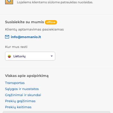
Lojaliems klientams siūlome patrauklias nuolaidas.
Susisiekite su mumis
offline
Klientų aptarnavimas pasiekiamas
info@momanio.lt
Kur mus rasti
Lietuvių
Viskas apie apsipirkimą
Transportas
Sąlygos ir nuostatos
Grąžinimai ir skundai
Prekių grąžinimas
Prekių keitimas
Slapukų politika