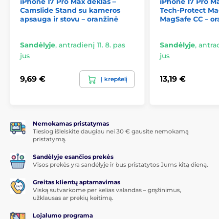
iPhone 17 Pro Max dėklas –
iPhone 17 Pro Ma
Camslide Stand su kameros
Tech-Protect M
Lanksti išorinė danga
apsauga ir stovu – oranžinė
MagSafe CC – ora
Permatomas galinis dangtelis
Suderinamumas
Sandėlyje
,
antradienį 11. 8. pas
Sandėlyje
,
antrad
jus
jus
9,69 €
13,19 €
Į krepšelį
Nemokamas pristatymas
Tiesiog išleiskite daugiau nei 30 € gausite nemokamą
pristatymą.
Sandėlyje esančios prekės
Visos prekės yra sandėlyje ir bus pristatytos Jums kitą dieną.
Greitas klientų aptarnavimas
Viską sutvarkome per kelias valandas – grąžinimus,
užklausas ar prekių keitimą.
Lojalumo programa