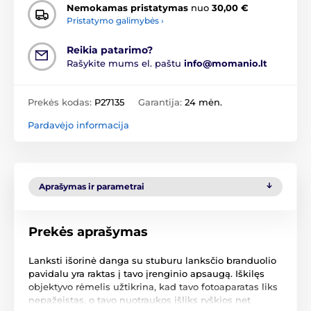
Nemokamas pristatymas
nuo
30,00 €
Pristatymo galimybės ›
Reikia patarimo?
Rašykite mums el. paštu
info@momanio.lt
Prekės kodas:
P27135
Garantija:
24 mėn.
Pardavėjo informacija
Aprašymas ir parametrai
Prekės aprašymas
Lanksti išorinė danga su stuburu lanksčio branduolio
pavidalu yra raktas į tavo įrenginio apsaugą. Iškilęs
objektyvo rėmelis užtikrina, kad tavo fotoaparatas liks
nepažeistas, o tavo nuotraukos išliks ryškios net