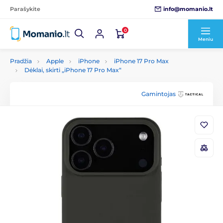
info@momanio.lt
Parašykite
0
Meniu
Pradžia
Apple
iPhone
iPhone 17 Pro Max
Dėklai, skirti „iPhone 17 Pro Max“
Gamintojas