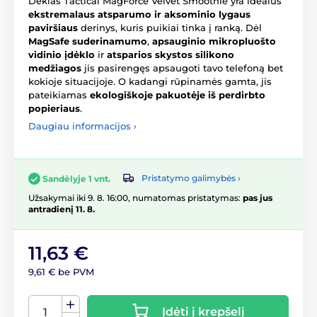
Dėklas Tactical MagForce Velvet Smoothie yra idealus
ekstremalaus atsparumo ir aksominio lygaus
paviršiaus
derinys, kuris puikiai tinka į ranką. Dėl
MagSafe suderinamumo
,
apsauginio mikropluošto
vidinio įdėklo
ir
atsparios skystos silikono
medžiagos
jis pasirengęs apsaugoti tavo telefoną bet
kokioje situacijoje. O kadangi rūpinamės gamta, jis
pateikiamas
ekologiškoje pakuotėje iš perdirbto
popieriaus
.
Daugiau informacijos ›
Pristatymo galimybės ›
Sandėlyje 1 vnt.
Užsakymai iki 9. 8. 16:00, numatomas pristatymas:
pas jus
antradienį 11. 8.
11,63 €
9,61 € be PVM
Įdėti į krepšelį