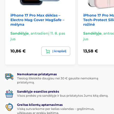
iPhone 17 Pro Max dėklas –
iPhone 17 Pro Ma
Electro Mag Cover MagSafe –
Tech-Protect Sil
mėlyna
rožinė
Sandėlyje
,
antradienį 11. 8. pas
Sandėlyje
,
antrad
jus
jus
10,86 €
13,58 €
Į krepšelį
Nemokamas pristatymas
Tiesiog išleiskite daugiau nei 30 € gausite nemokamą
pristatymą.
Sandėlyje esančios prekės
Visos prekės yra sandėlyje ir bus pristatytos Jums kitą dieną.
Greitas klientų aptarnavimas
Viską sutvarkome per kelias valandas – grąžinimus,
užklausas ar prekių keitimą.