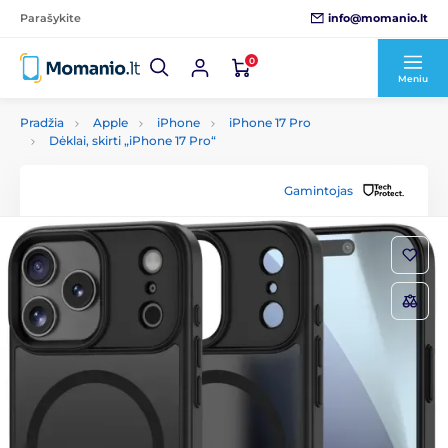
info@momanio.lt
Parašykite
0
Meniu
Pradžia
Apple
iPhone
iPhone 17 Pro
Dėklai, skirti „iPhone 17 Pro“
Gamintojas