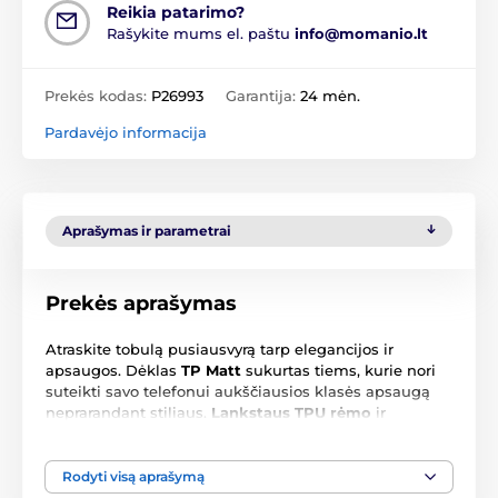
Reikia patarimo?
Rašykite mums el. paštu
info@momanio.lt
Prekės kodas:
P26993
Garantija:
24 mėn.
Pardavėjo informacija
Aprašymas ir parametrai
Prekės aprašymas
Atraskite tobulą pusiausvyrą tarp elegancijos ir
apsaugos. Dėklas
TP Matt
sukurtas tiems, kurie nori
suteikti savo telefonui aukščiausios klasės apsaugą
neprarandant stiliaus.
Lankstaus TPU rėmo
ir
atsparios polikarbonato nugarėlės
derinys apsaugo
įrenginį nuo smūgių, kritimų ir įbrėžimų, o skaidrus
dizainas išsaugo originalų jūsų išmaniojo telefono
Rodyti visą aprašymą
išvaizdą.