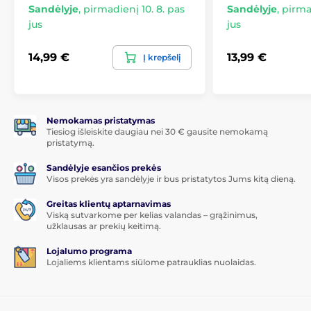
1 vnt. dėklo TP Matt MagSafe
Sandėlyje
,
pirmadienį 10. 8. pas
Sandėlyje
,
pirmad
jus
jus
14,99 €
13,99 €
Į krepšelį
Nemokamas pristatymas
Tiesiog išleiskite daugiau nei 30 € gausite nemokamą
pristatymą.
Sandėlyje esančios prekės
Visos prekės yra sandėlyje ir bus pristatytos Jums kitą dieną.
Greitas klientų aptarnavimas
Viską sutvarkome per kelias valandas – grąžinimus,
užklausas ar prekių keitimą.
Lojalumo programa
Lojaliems klientams siūlome patrauklias nuolaidas.