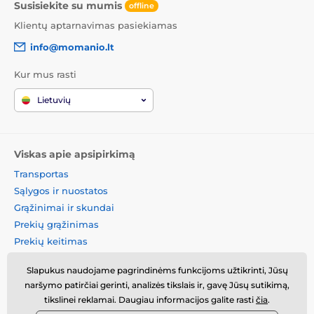
Susisiekite su mumis
offline
Klientų aptarnavimas pasiekiamas
info@momanio.lt
Kur mus rasti
Lietuvių
Viskas apie apsipirkimą
Transportas
Sąlygos ir nuostatos
Grąžinimai ir skundai
Prekių grąžinimas
Prekių keitimas
Slapukų politika
Slapukus naudojame pagrindinėms funkcijoms užtikrinti, Jūsų
Kontaktinė informacija
naršymo patirčiai gerinti, analizės tikslais ir, gavę Jūsų sutikimą,
Informacija apie asmens
tikslinei reklamai. Daugiau informacijos galite rasti
čia
.
duomenų tvarkymą