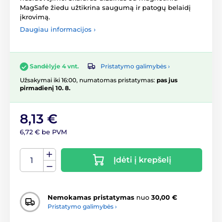
MagSafe žiedu užtikrina saugumą ir patogų belaidį
įkrovimą.
Daugiau informacijos ›
Pristatymo galimybės ›
Sandėlyje 4 vnt.
Užsakymai iki 16:00, numatomas pristatymas:
pas jus
pirmadienį 10. 8.
8,13 €
6,72 € be PVM
Įdėti į krepšelį
Nemokamas pristatymas
nuo
30,00 €
Pristatymo galimybės ›