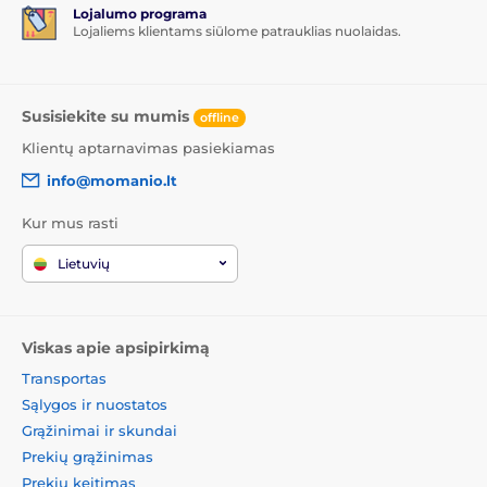
Lojalumo programa
Lojaliems klientams siūlome patrauklias nuolaidas.
Susisiekite su mumis
offline
Klientų aptarnavimas pasiekiamas
info@momanio.lt
Kur mus rasti
Lietuvių
Viskas apie apsipirkimą
Transportas
Sąlygos ir nuostatos
Grąžinimai ir skundai
Prekių grąžinimas
Prekių keitimas