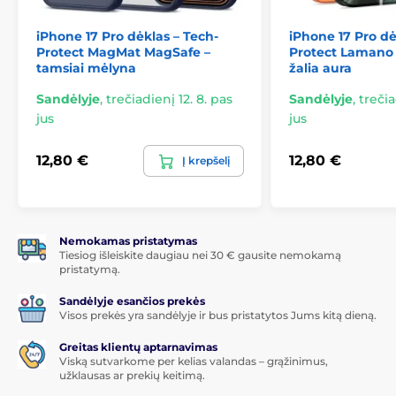
iPhone 17 Pro dėklas – Tech-
iPhone 17 Pro dė
Protect MagMat MagSafe –
Protect Lamano
tamsiai mėlyna
žalia aura
Sandėlyje
,
trečiadienį 12. 8. pas
Sandėlyje
,
trečia
jus
jus
12,80 €
12,80 €
Į krepšelį
Nemokamas pristatymas
Tiesiog išleiskite daugiau nei 30 € gausite nemokamą
pristatymą.
Sandėlyje esančios prekės
Visos prekės yra sandėlyje ir bus pristatytos Jums kitą dieną.
Greitas klientų aptarnavimas
Viską sutvarkome per kelias valandas – grąžinimus,
užklausas ar prekių keitimą.