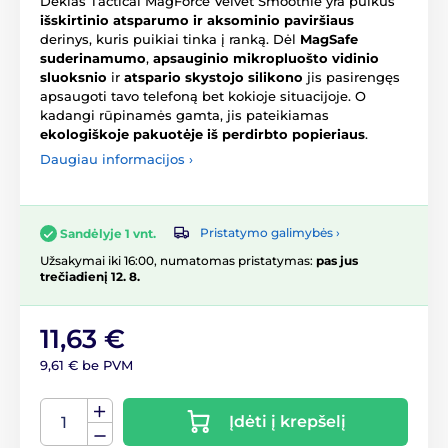
Dėklas Tactical MagForce Velvet Smoothie yra puikus
išskirtinio atsparumo ir aksominio paviršiaus
derinys, kuris puikiai tinka į ranką. Dėl
MagSafe
suderinamumo
,
apsauginio mikropluošto vidinio
sluoksnio
ir
atspario skystojo silikono
jis pasirengęs
apsaugoti tavo telefoną bet kokioje situacijoje. O
kadangi rūpinamės gamta, jis pateikiamas
ekologiškoje pakuotėje iš perdirbto popieriaus
.
Daugiau informacijos ›
Pristatymo galimybės ›
Sandėlyje 1 vnt.
Užsakymai iki 16:00, numatomas pristatymas:
pas jus
trečiadienį 12. 8.
11,63 €
9,61 € be PVM
Įdėti į krepšelį