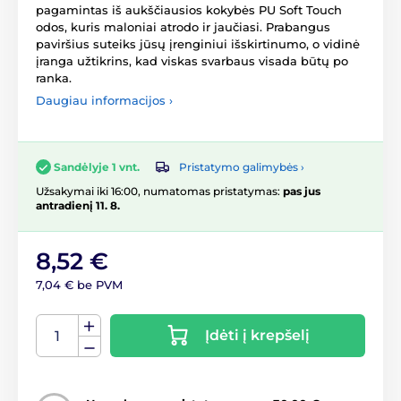
pagamintas iš aukščiausios kokybės PU Soft Touch
odos, kuris maloniai atrodo ir jaučiasi. Prabangus
paviršius suteiks jūsų įrenginiui išskirtinumo, o vidinė
įranga užtikrins, kad viskas svarbaus visada būtų po
ranka.
Daugiau informacijos ›
Pristatymo galimybės ›
Sandėlyje 1 vnt.
Užsakymai iki 16:00, numatomas pristatymas:
pas jus
antradienį 11. 8.
8,52 €
7,04 € be PVM
Įdėti į krepšelį