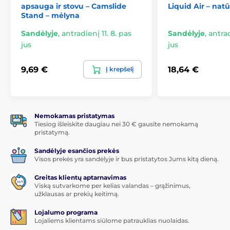
apsauga ir stovu – Camslide
Liquid Air – natū
Stand – mėlyna
Sandėlyje
,
antradienį 11. 8. pas
Sandėlyje
,
antrad
jus
jus
9,69 €
18,64 €
Į krepšelį
Nemokamas pristatymas
Tiesiog išleiskite daugiau nei 30 € gausite nemokamą
pristatymą.
Sandėlyje esančios prekės
Visos prekės yra sandėlyje ir bus pristatytos Jums kitą dieną.
Greitas klientų aptarnavimas
Viską sutvarkome per kelias valandas – grąžinimus,
užklausas ar prekių keitimą.
Lojalumo programa
Lojaliems klientams siūlome patrauklias nuolaidas.