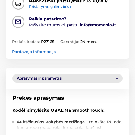
Nemokamas pristatymas
nuo
30,00 €
Pristatymo galimybės ›
Reikia patarimo?
Rašykite mums el. paštu
info@momanio.lt
Prekės kodas:
P27165
Garantija:
24 mėn.
Pardavėjo informacija
Aprašymas ir parametrai
Prekės aprašymas
Kodėl įsimylėsite OBAL:ME SmoothTouch:
Aukščiausios kokybės medžiaga
– minkšta PU oda,
kuri atrodo prabangiai ir maloniai jaučiasi