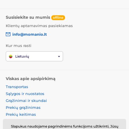
Susisiekite su mumis
offline
Klientų aptarnavimas pasiekiamas
info@momanio.lt
Kur mus rasti
Lietuvių
Viskas apie apsipirkimą
Transportas
Sąlygos ir nuostatos
Grąžinimai ir skundai
Prekių grąžinimas
Prekių keitimas
Slapukų politika
Slapukus naudojame pagrindinėms funkcijoms užtikrinti, Jūsų
Kontaktinė informacija