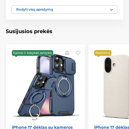
360° apsauga
– patikimai apsaugo jūsų telefoną
nuo kritimų, įbrėžimų ir kasdienio nusidėvėjimo
Rodyti visą aprašymą
Praktiška kišenėlė
– ideali mokėjimo kortelei,
dokumentams ar grynųjų pinigų
Magnetinis užsegimas
– saugus bet lengvai
Susijusios prekės
atidaromas
Integruotas stovas
– žiūrėkite vaizdo įrašus
patogiai bet kada ir bet kur
Kainos ir kokybės santykis
Reikliems
iPhone 17 dėklas su kameros
iPhone 17 dėklas