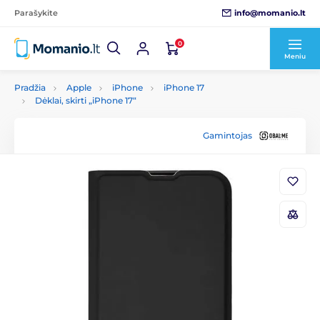
info@momanio.lt
Parašykite
0
Meniu
Pradžia
Apple
iPhone
iPhone 17
Dėklai, skirti „iPhone 17“
Gamintojas