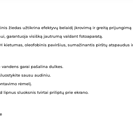
is žiedas užtikrina efektyvų belaidį įkrovimą ir greitą prijungimą
mui, garantuoja visišką jautrumą valdant fotoaparatą.
H kietumas, oleofobinis paviršius, sumažinantis pirštų atspaudus 
 vandens garai pašalina dulkes.
šluostykite sausu audiniu.
ntavimo rėmelį.
 lipnus sluoksnis tvirtai priliptų prie ekrano.
je