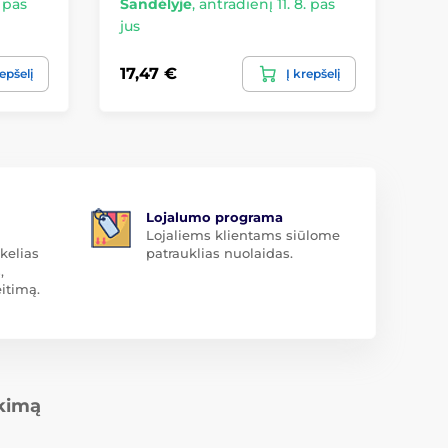
. pas
Sandėlyje
,
antradienį 11. 8. pas
Sa
jus
jus
17,47 €
5,
repšelį
Į krepšelį
Lojalumo programa
Lojaliems klientams siūlome
kelias
patrauklias nuolaidas.
,
itimą.
rkimą