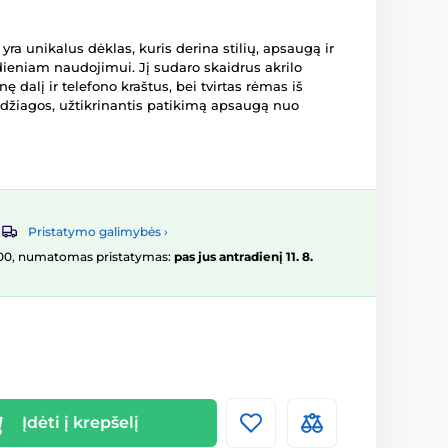
yra unikalus dėklas, kuris derina stilių, apsaugą ir
niam naudojimui. Jį sudaro skaidrus akrilo
ę dalį ir telefono kraštus, bei tvirtas rėmas iš
džiagos, užtikrinantis patikimą apsaugą nuo
Pristatymo galimybės ›
16:00, numatomas pristatymas:
pas jus antradienį 11. 8.
Įdėti į krepšelį