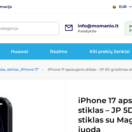
rmacija
EUR
info@momanio.lt
P
kategorija
i
Parašykite
Huawei
Realme
Kiti prekių ženklai
las, skirtas „iPhone 17“
iPhone 17 apsauginis stiklas – JP 5D grūdintas s
iPhone 17 ap
stiklas – JP 
stiklas su Ma
juoda