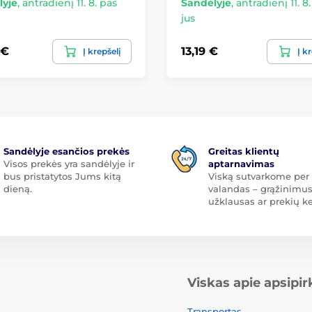
lyje
,
antradienį 11. 8. pas
Sandėlyje
,
antradienį 11. 8
jus
 €
13,19 €
Į krepšelį
Į k
Sandėlyje esančios prekės
Greitas klientų
Visos prekės yra sandėlyje ir
aptarnavimas
bus pristatytos Jums kitą
Viską sutvarkome per 
dieną.
valandas – grąžinimus
užklausas ar prekių ke
Viskas apie apsipi
Transportas