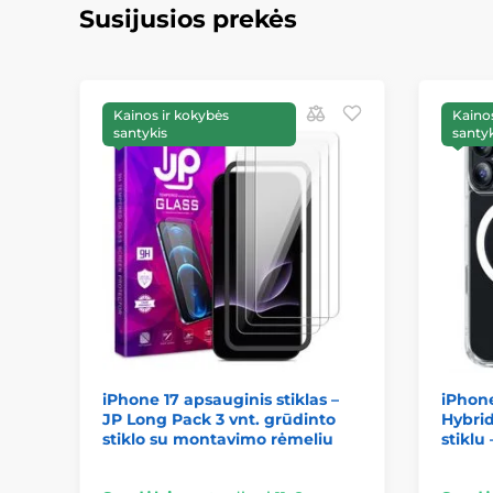
Susijusios prekės
Kainos ir kokybės
Kainos
santykis
santyk
iPhone 17 apsauginis stiklas –
iPhone
JP Long Pack 3 vnt. grūdinto
Hybri
stiklo su montavimo rėmeliu
stiklu