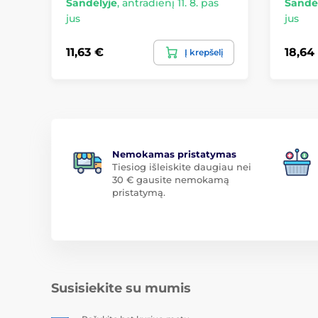
Sandėlyje
,
antradienį 11. 8. pas
Sandė
jus
jus
11,63 €
18,64
Į krepšelį
Nemokamas pristatymas
Tiesiog išleiskite daugiau nei
30 € gausite nemokamą
pristatymą.
Susisiekite su mumis