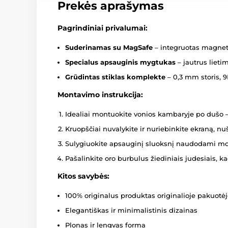
Prekės aprašymas
Pagrindiniai privalumai:
Suderinamas su MagSafe
– integruotas magnetin
Specialus apsauginis mygtukas
– jautrus lieti
Grūdintas stiklas komplekte
– 0,3 mm storis, 9
Montavimo instrukcija:
Idealiai montuokite vonios kambaryje po dušo –
Kruopščiai nuvalykite ir nuriebinkite ekraną, nu
Sulygiuokite apsauginį sluoksnį naudodami mo
Pašalinkite oro burbulus žiediniais judesiais, kad
Kitos savybės:
100% originalus produktas originalioje pakuotė
Elegantiškas ir minimalistinis dizainas
Plonas ir lengvas forma