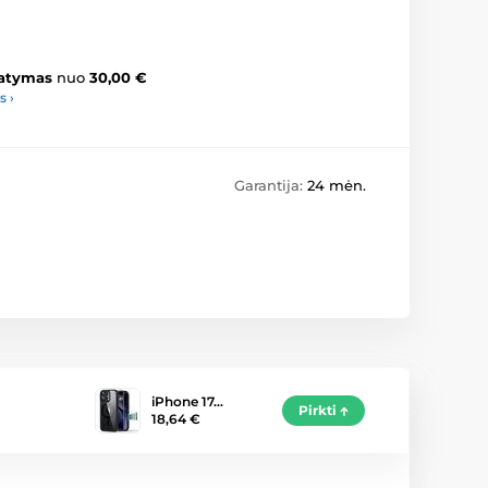
atymas
nuo
30,00 €
s ›
Garantija:
24 mėn.
iPhone 17…
Pirkti
18,64 €