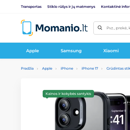
Transportas
Stiklo rūšys ir jų matmenys
Kontaktinė info
Pvz., prekė, 
Apple
Samsung
Xiaomi
Pradžia
Apple
iPhone
iPhone 17
Grūdintas stik
Kainos ir kokybės santykis