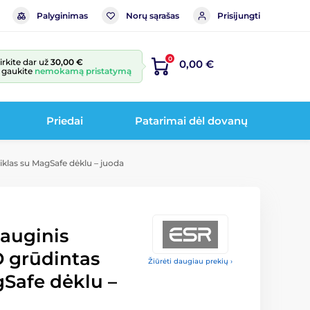
Palyginimas
Norų sąrašas
Prisijungti
0
irkite dar už
30,00 €
0,00 €
r gaukite
nemokamą pristatymą
Priedai
Patarimai dėl dovanų
tiklas su MagSafe dėklu – juoda
sauginis
5D grūdintas
Žiūrėti daugiau prekių ›
gSafe dėklu –