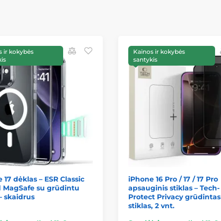
 ir kokybės
Kainos ir kokybės
is
santykis
 17 dėklas – ESR Classic
iPhone 16 Pro / 17 / 17 Pro
d MagSafe su grūdintu
apsauginis stiklas – Tech-
 – skaidrus
Protect Privacy grūdintas
stiklas, 2 vnt.