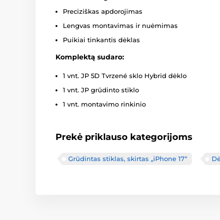
Preciziškas apdorojimas
Lengvas montavimas ir nuėmimas
Puikiai tinkantis dėklas
Komplektą sudaro:
1 vnt. JP 5D Tvrzené sklo Hybrid dėklo
1 vnt. JP grūdinto stiklo
1 vnt. montavimo rinkinio
Prekė priklauso kategorijoms
Grūdintas stiklas, skirtas „iPhone 17“
Dė