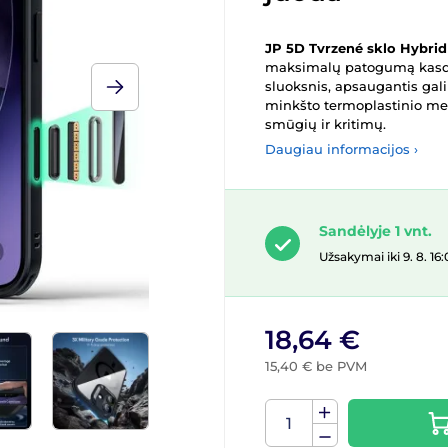
JP 5D Tvrzené sklo Hybrid
maksimalų patogumą kasdie
sluoksnis, apsaugantis galin
minkšto termoplastinio me
smūgių ir kritimų.
Daugiau informacijos ›
Sandėlyje 1 vnt.
Užsakymai iki 9. 8. 
18,64 €
15,40 € be PVM