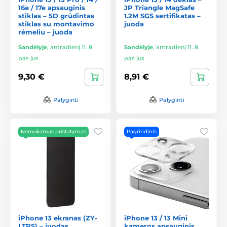
16e / 17e apsauginis
JP Triangle MagSafe
stiklas – 5D grūdintas
1.2M SGS sertifikatas –
stiklas su montavimo
juoda
rėmeliu – juoda
Sandėlyje
,
antradienį 11. 8.
Sandėlyje
,
antradienį 11. 8.
pas jus
pas jus
9,30 €
8,91 €
Palyginti
Palyginti
Nemokamas pristatymas
Pagrindinis
iPhone 13 ekranas (ZY-
iPhone 13 / 13 Mini
LTPS) – juodas
kameros apsauginis