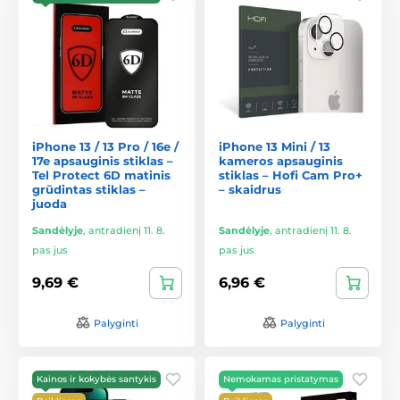
iPhone 13 / 13 Pro / 16e /
iPhone 13 Mini / 13
17e apsauginis stiklas –
kameros apsauginis
Tel Protect 6D matinis
stiklas – Hofi Cam Pro+
grūdintas stiklas –
– skaidrus
juoda
Sandėlyje
,
antradienį 11. 8.
Sandėlyje
,
antradienį 11. 8.
pas jus
pas jus
9,69 €
6,96 €
Palyginti
Palyginti
Kainos ir kokybės santykis
Nemokamas pristatymas