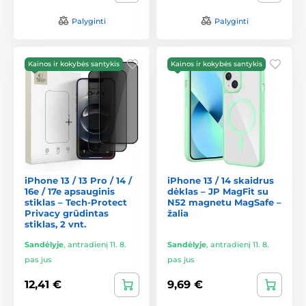
Palyginti
Palyginti
Kainos ir kokybės santykis
Kainos ir kokybės santykis
iPhone 13 / 13 Pro / 14 /
iPhone 13 / 14 skaidrus
16e / 17e apsauginis
dėklas – JP MagFit su
stiklas – Tech-Protect
N52 magnetu MagSafe –
Privacy grūdintas
žalia
stiklas, 2 vnt.
Sandėlyje
,
antradienį 11. 8.
Sandėlyje
,
antradienį 11. 8.
pas jus
pas jus
12,41 €
9,69 €