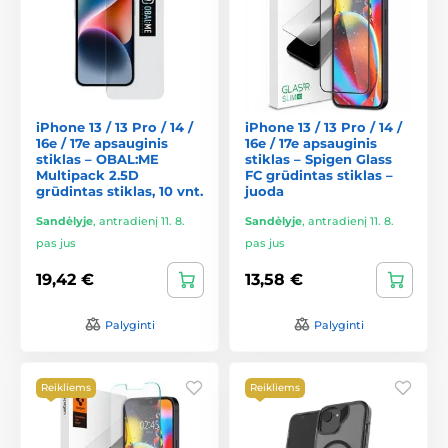
iPhone 13 / 13 Pro / 14 /
iPhone 13 / 13 Pro / 14 /
16e / 17e apsauginis
16e / 17e apsauginis
stiklas – OBAL:ME
stiklas – Spigen Glass
Multipack 2.5D
FC grūdintas stiklas –
grūdintas stiklas, 10 vnt.
juoda
Sandėlyje
,
antradienį 11. 8.
Sandėlyje
,
antradienį 11. 8.
pas jus
pas jus
19,42 €
13,58 €
Palyginti
Palyginti
Reikliems
Reikliems