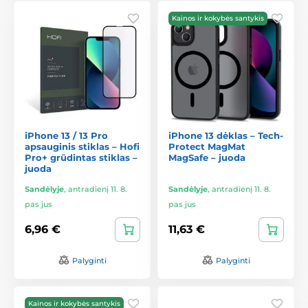
Kainos ir kokybės santykis
iPhone 13 / 13 Pro
iPhone 13 dėklas – Tech-
apsauginis stiklas – Hofi
Protect MagMat
Pro+ grūdintas stiklas –
MagSafe – juoda
juoda
Sandėlyje
,
antradienį 11. 8.
Sandėlyje
,
antradienį 11. 8.
pas jus
pas jus
6,96 €
11,63 €
Palyginti
Palyginti
Kainos ir kokybės santykis