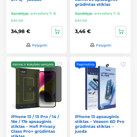
grūdintas stiklas
Sandėlyje
,
antradienį 11. 8.
Sandėlyje
,
antradienį 11. 8.
pas jus
pas jus
34,98 €
3,46 €
Palyginti
Palyginti
Kainos ir kokybės santykis
Pagrindinis
iPhone 13 / 13 Pro / 14 /
iPhone 13 apsauginis
16e / 17e apsauginis
stiklas – Veason 6D Pro
stiklas – Hofi Privacy
grūdintas stiklas –
Glass Pro+ grūdintas
juoda
stiklas