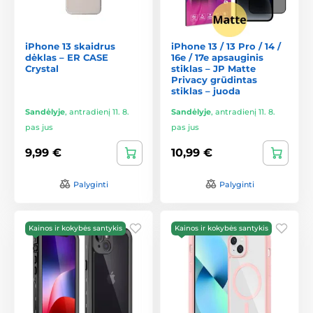
iPhone 13 skaidrus
iPhone 13 / 13 Pro / 14 /
dėklas – ER CASE
16e / 17e apsauginis
Crystal
stiklas – JP Matte
Privacy grūdintas
stiklas – juoda
Sandėlyje
,
antradienį 11. 8.
Sandėlyje
,
antradienį 11. 8.
pas jus
pas jus
9,99 €
10,99 €
Palyginti
Palyginti
Kainos ir kokybės santykis
Kainos ir kokybės santykis