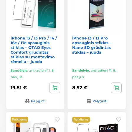
iPhone 13 / 13 Pro / 14 /
iPhone 13 / 13 Pro
16e / 17e apsauginis
apsauginis stiklas –
stiklas – OTAO Eyes
Nano 5D grūdintas
Comfort grūdintas
stiklas – juoda
stiklas su montavimo
rėmeliu – juoda
Sandėlyje
,
antradienį 11. 8.
Sandėlyje
,
antradienį 11. 8.
pas jus
pas jus
19,81 €
8,52 €
Palyginti
Palyginti
Reikliems
Reikliems