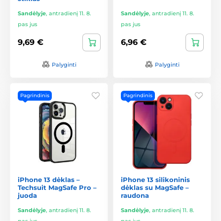
Sandėlyje
,
antradienį 11. 8.
Sandėlyje
,
antradienį 11. 8.
pas jus
pas jus
9,69 €
6,96 €
Palyginti
Palyginti
Pagrindinis
Pagrindinis
iPhone 13 dėklas –
iPhone 13 silikoninis
Techsuit MagSafe Pro –
dėklas su MagSafe –
juoda
raudona
Sandėlyje
,
antradienį 11. 8.
Sandėlyje
,
antradienį 11. 8.
pas jus
pas jus