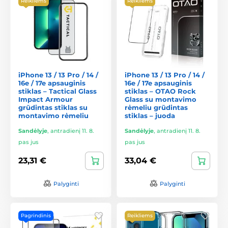
Reikliems
Reikliems
iPhone 13 / 13 Pro / 14 /
iPhone 13 / 13 Pro / 14 /
16e / 17e apsauginis
16e / 17e apsauginis
stiklas – Tactical Glass
stiklas – OTAO Rock
Impact Armour
Glass su montavimo
grūdintas stiklas su
rėmeliu grūdintas
montavimo rėmeliu
stiklas – juoda
Sandėlyje
,
antradienį 11. 8.
Sandėlyje
,
antradienį 11. 8.
pas jus
pas jus
23,31 €
33,04 €
Palyginti
Palyginti
Pagrindinis
Reikliems