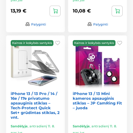
13,19 €
10,08 €
Palyginti
Palyginti
Kainos ir kokybės santykis
Kainos ir kokybės santykis
iPhone 13 / 13 Pro / 14 /
iPhone 13 / 13 Mini
16e / 17e privatumo
kameros apsauginis
apsauginis stiklas –
stiklas – JP CamRing Fit
Tech-Protect Quick
– juoda
Set+ grūdintas stiklas, 2
vnt.
Sandėlyje
,
antradienį 11. 8.
Sandėlyje
,
antradienį 11. 8.
pas jus
pas jus