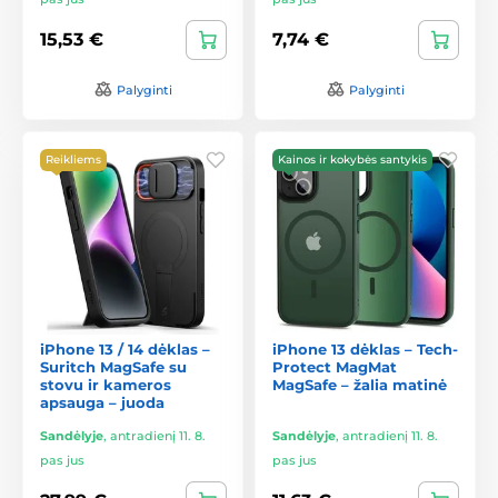
15,53 €
7,74 €
Palyginti
Palyginti
Reikliems
Kainos ir kokybės santykis
iPhone 13 / 14 dėklas –
iPhone 13 dėklas – Tech-
Suritch MagSafe su
Protect MagMat
stovu ir kameros
MagSafe – žalia matinė
apsauga – juoda
Sandėlyje
,
antradienį 11. 8.
Sandėlyje
,
antradienį 11. 8.
pas jus
pas jus