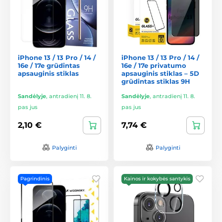
iPhone 13 / 13 Pro / 14 /
iPhone 13 / 13 Pro / 14 /
16e / 17e grūdintas
16e / 17e privatumo
apsauginis stiklas
apsauginis stiklas – 5D
grūdintas stiklas 9H
Sandėlyje
,
antradienį 11. 8.
Sandėlyje
,
antradienį 11. 8.
pas jus
pas jus
2,10 €
7,74 €
Palyginti
Palyginti
Pagrindinis
Kainos ir kokybės santykis