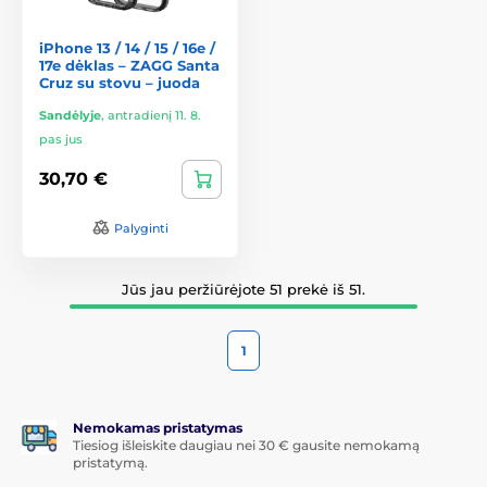
iPhone 13 / 14 / 15 / 16e /
17e dėklas – ZAGG Santa
Cruz su stovu – juoda
Sandėlyje
,
antradienį 11. 8.
pas jus
30,70 €
Palyginti
Jūs jau peržiūrėjote 51 prekė iš 51.
1
Nemokamas pristatymas
Tiesiog išleiskite daugiau nei 30 € gausite nemokamą
pristatymą.