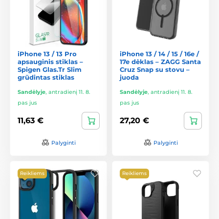
iPhone 13 / 13 Pro
iPhone 13 / 14 / 15 / 16e /
apsauginis stiklas –
17e dėklas – ZAGG Santa
Spigen Glas.Tr Slim
Cruz Snap su stovu –
grūdintas stiklas
juoda
Sandėlyje
,
antradienį 11. 8.
Sandėlyje
,
antradienį 11. 8.
pas jus
pas jus
11,63 €
27,20 €
Palyginti
Palyginti
Reikliems
Reikliems