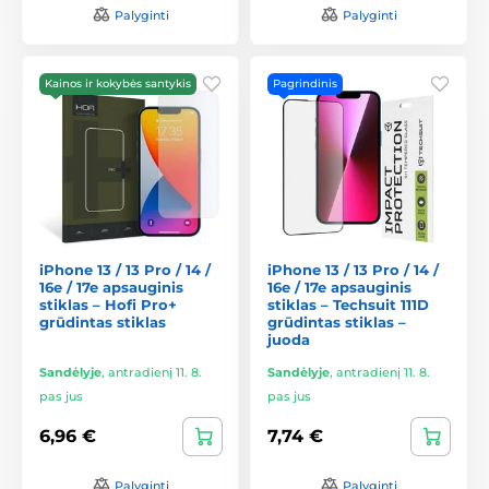
Palyginti
Palyginti
Kainos ir kokybės santykis
Pagrindinis
iPhone 13 / 13 Pro / 14 /
iPhone 13 / 13 Pro / 14 /
16e / 17e apsauginis
16e / 17e apsauginis
stiklas – Hofi Pro+
stiklas – Techsuit 111D
grūdintas stiklas
grūdintas stiklas –
juoda
Sandėlyje
,
antradienį 11. 8.
Sandėlyje
,
antradienį 11. 8.
pas jus
pas jus
6,96 €
7,74 €
Palyginti
Palyginti