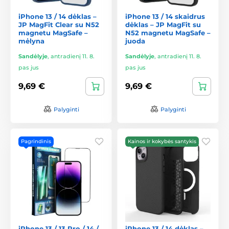
iPhone 13 / 14 dėklas –
iPhone 13 / 14 skaidrus
JP MagFit Clear su N52
dėklas – JP MagFit su
magnetu MagSafe –
N52 magnetu MagSafe –
mėlyna
juoda
Sandėlyje
,
antradienį 11. 8.
Sandėlyje
,
antradienį 11. 8.
pas jus
pas jus
9,69 €
9,69 €
Palyginti
Palyginti
Pagrindinis
Kainos ir kokybės santykis
iPhone 13 / 13 Pro / 14 /
iPhone 13 / 14 dėklas –