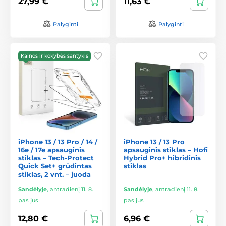
27,99 €
11,63 €
Palyginti
Palyginti
Kainos ir kokybės santykis
iPhone 13 / 13 Pro / 14 /
iPhone 13 / 13 Pro
16e / 17e apsauginis
apsauginis stiklas – Hofi
stiklas – Tech-Protect
Hybrid Pro+ hibridinis
Quick Set+ grūdintas
stiklas
stiklas, 2 vnt. – juoda
Sandėlyje
,
antradienį 11. 8.
Sandėlyje
,
antradienį 11. 8.
pas jus
pas jus
12,80 €
6,96 €