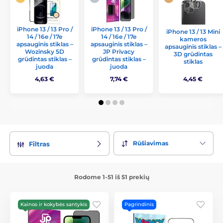
iPhone 13 / 13 Pro /
iPhone 13 / 13 Pro /
iPhone 13 / 13 Mini
14 / 16e / 17e
14 / 16e / 17e
kameros
apsauginis stiklas –
apsauginis stiklas –
apsauginis stiklas –
Wozinsky 5D
JP Privacy
3D grūdintas
grūdintas stiklas –
grūdintas stiklas –
stiklas
juoda
juoda
4,63 €
7,74 €
4,45 €
Rūšiavimas
Filtras
Rodome 1-51 iš 51 prekių
Kainos ir kokybės santykis
Pagrindinis