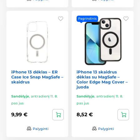
Pagrindinis
iPhone 13 dėklas – ER
iPhone 13 skaidrus
Case Ice Snap MagSafe –
dėklas su MagSafe –
skaidrus
Color Edge Mag Cover –
juoda
Sandėlyje
,
antradienį 11. 8.
Sandėlyje
,
antradienį 11. 8.
pas jus
pas jus
9,99 €
8,52 €
Palyginti
Palyginti