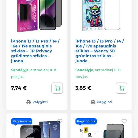
iPhone 13 / 13 Pro / 14 /
iPhone 13 / 13 Pro / 14 /
16e / 17e apsauginis
16e / 17e apsauginis
stiklas – JP Privacy
stiklas – Wency 5D
grūdintas stiklas –
grūdintas stiklas –
juoda
juoda
Sandėlyje
,
antradienį 11. 8.
Sandėlyje
,
antradienį 11. 8.
pas jus
pas jus
7,74 €
3,85 €
Palyginti
Palyginti
Pagrindinis
Pagrindinis