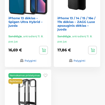
iPhone 13 dėklas –
iPhone 13 / 14 / 15 / 16e /
Spigen Ultra Hybrid –
17e dėklas – ZAGG Luxe
juoda
apsauginis dėklas –
juoda
Sandėlyje
,
antradienį 11. 8.
Sandėlyje
,
antradienį 11. 8.
pas jus
pas jus
16,69 €
17,86 €
Palyginti
Palyginti
Nemokamas pristatymas
Reikliems