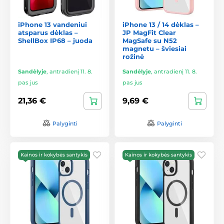
iPhone 13 vandeniui
iPhone 13 / 14 dėklas –
atsparus dėklas –
JP MagFit Clear
ShellBox IP68 – juoda
MagSafe su N52
magnetu – šviesiai
rožinė
Sandėlyje
,
antradienį 11. 8.
Sandėlyje
,
antradienį 11. 8.
pas jus
pas jus
21,36 €
9,69 €
Palyginti
Palyginti
Kainos ir kokybės santykis
Kainos ir kokybės santykis