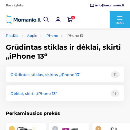
info@momanio.lt
Parašykite
0
Meniu
Pradžia
Apple
iPhone
iPhone 13
Grūdintas stiklas ir dėklai, skirti
„iPhone 13“
Grūdintas stiklas, skirtas „iPhone 13“
31
Dėklai, skirti „iPhone 13“
19
Perkamiausios prekės