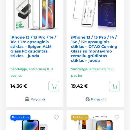
iPhone 13 / 13 Pro / 14 /
iPhone 13 / 13 Pro / 14 /
16e / 17e apsauginis
16e / 17e apsauginis
stiklas – Spigen ALM
stiklas – OTAO Corning
Glass FC grūdintas
Glass su montavimo
stiklas – juoda
rėmeliu grūdintas
stiklas – juoda
Sandėlyje
,
antradienį 11. 8.
Sandėlyje
,
antradienį 11. 8.
pas jus
pas jus
14,36 €
19,42 €
Palyginti
Palyginti
Pagrindinis
Reikliems