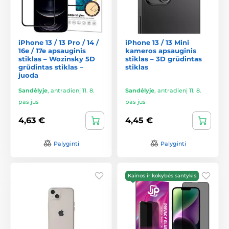
iPhone 13 / 13 Pro / 14 /
iPhone 13 / 13 Mini
16e / 17e apsauginis
kameros apsauginis
stiklas – Wozinsky 5D
stiklas – 3D grūdintas
grūdintas stiklas –
stiklas
juoda
Sandėlyje
,
antradienį 11. 8.
Sandėlyje
,
antradienį 11. 8.
pas jus
pas jus
4,63 €
4,45 €
Palyginti
Palyginti
Kainos ir kokybės santykis