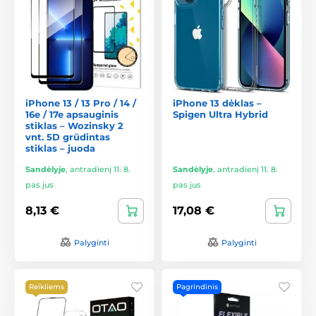
iPhone 13 / 13 Pro / 14 /
iPhone 13 dėklas –
16e / 17e apsauginis
Spigen Ultra Hybrid
stiklas – Wozinsky 2
vnt. 5D grūdintas
stiklas – juoda
Sandėlyje
,
antradienį 11. 8.
Sandėlyje
,
antradienį 11. 8.
pas jus
pas jus
8,13 €
17,08 €
Palyginti
Palyginti
Reikliems
Pagrindinis