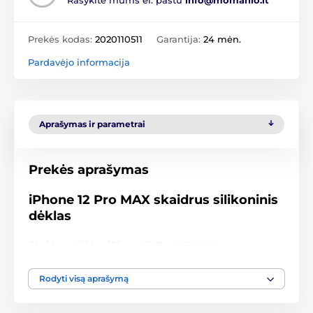
Rašykite mums el. paštu
info@momanio.lt
Prekės kodas:
2020110511
Garantija:
24 mėn.
Pardavėjo informacija
Aprašymas ir parametrai
Prekės aprašymas
iPhone 12 Pro MAX skaidrus silikoninis
dėklas
Skaidrus dėklas iPhone 12 Pro MAX
dėl savo
skaidrumo yra labai populiarus, nes nesuardo Jūsų
telefono išvaizdos.
Rodyti visą aprašymą
Skaidrus dėklas iPhone 12
Pro MAX
suteiks Jūsų
išmaniajam telefonui puikią galinės ir šoninių dalių