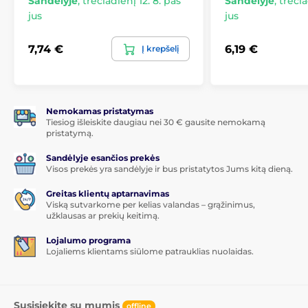
Sandėlyje
,
trečiadienį 12. 8. pas
Sandėlyje
,
trečia
jus
jus
7,74 €
6,19 €
Į krepšelį
Nemokamas pristatymas
Tiesiog išleiskite daugiau nei 30 € gausite nemokamą
pristatymą.
Sandėlyje esančios prekės
Visos prekės yra sandėlyje ir bus pristatytos Jums kitą dieną.
Greitas klientų aptarnavimas
Viską sutvarkome per kelias valandas – grąžinimus,
užklausas ar prekių keitimą.
Lojalumo programa
Lojaliems klientams siūlome patrauklias nuolaidas.
Susisiekite su mumis
offline