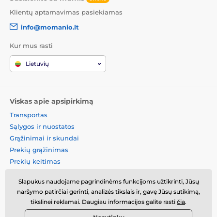
Klientų aptarnavimas pasiekiamas
info@momanio.lt
Kur mus rasti
Lietuvių
Viskas apie apsipirkimą
Transportas
Sąlygos ir nuostatos
Grąžinimai ir skundai
Prekių grąžinimas
Prekių keitimas
Slapukų politika
Slapukus naudojame pagrindinėms funkcijoms užtikrinti, Jūsų
Kontaktinė informacija
naršymo patirčiai gerinti, analizės tikslais ir, gavę Jūsų sutikimą,
Informacija apie asmens
tikslinei reklamai. Daugiau informacijos galite rasti
čia
.
duomenų tvarkymą